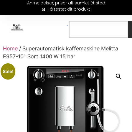
Anmeldelser, priser alt samlet ét sted
Få testet dit produkt
Home
/ Superautomatisk kaffemaskine Melitta
E957-101 Sort 1400 W 15 bar
Sale!