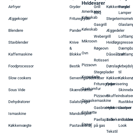
Hvidevarer
Airfryer
Gryder
Grill
Køkkenvægte
Pendel
Amerikaner
BBQ
Lamper
Køleskab
Æggekoger
Frituregryder
Stegetermomet
Gasgrill
Glaslam
Køleskab
Blendere
Pander
Æggedeler
Webergrill
Loftlam
Mikroovn
Stavblender
Knive
Hvidløgspresse
&
Røgeovn
Dæmpba
Ovn
Kaffemaskine
Blokke
Dåseåbner
Loftlam
Rotisseri
Pizzaovn
Foodprocessor
Bestik
Dørslag
Arbejdsl
Stegeplader
til
Kogeplade
Slow cookers
Serveringsredskaber
Køkken
Køkken
Frituregryder
Organisering
Gaskomfur
Sous Vide
Skærebrætter
Skinneb
Pizzaovn
Skuffeindsatse
Opvaskemaskine
Dehydratorer
Salatslynger
Rustikk
Gasbrænder
Hyldeindsatser
Lamper
Emhætte
Ismaskine
Mandolinjern
Paellapande
Tallerkenholder
Industrie
Fryser
Køkkenvægte
Pastaværktøj
på gas
Look
Tekstil