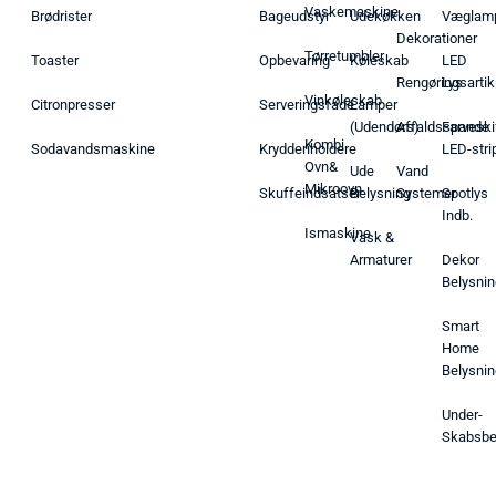
Vaskemaskine
Brødrister
Bageudstyr
Udekøkken
Væglam
Dekorationer
Tørretumbler
Toaster
Opbevaring
Køleskab
LED
Rengøringsartik
Lys
Vinkøleskab
Citronpresser
Serveringsfade
Lamper
(Udendørs)
Affaldsspande
Farveski
Kombi
Sodavandsmaskine
Krydderiholdere
LED-stri
Ovn&
Ude
Vand
Mikroovn
Skuffeindsatser
Belysning
Systemer
Spotlys
Indb.
Ismaskine
Vask &
Armaturer
Dekor
Belysnin
Smart
Home
Belysnin
Under-
Skabsbe