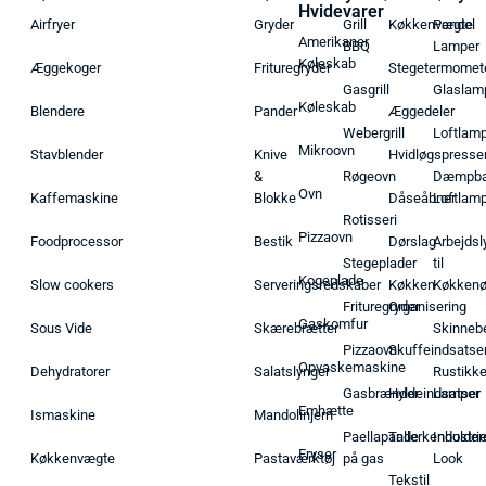
Hvidevarer
Airfryer
Gryder
Grill
Køkkenvægte
Pendel
Amerikaner
BBQ
Lamper
Køleskab
Æggekoger
Frituregryder
Stegetermomet
Gasgrill
Glaslam
Køleskab
Blendere
Pander
Æggedeler
Webergrill
Loftlam
Mikroovn
Stavblender
Knive
Hvidløgspresse
&
Røgeovn
Dæmpba
Ovn
Kaffemaskine
Blokke
Dåseåbner
Loftlam
Rotisseri
Pizzaovn
Foodprocessor
Bestik
Dørslag
Arbejdsl
Stegeplader
til
Kogeplade
Slow cookers
Serveringsredskaber
Køkken
Køkken
Frituregryder
Organisering
Gaskomfur
Sous Vide
Skærebrætter
Skinneb
Pizzaovn
Skuffeindsatse
Opvaskemaskine
Dehydratorer
Salatslynger
Rustikk
Gasbrænder
Hyldeindsatser
Lamper
Emhætte
Ismaskine
Mandolinjern
Paellapande
Tallerkenholder
Industrie
Fryser
Køkkenvægte
Pastaværktøj
på gas
Look
Tekstil