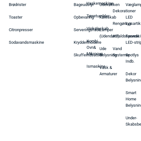
Vaskemaskine
Brødrister
Bageudstyr
Udekøkken
Væglam
Dekorationer
Tørretumbler
Toaster
Opbevaring
Køleskab
LED
Rengøringsartik
Lys
Vinkøleskab
Citronpresser
Serveringsfade
Lamper
(Udendørs)
Affaldsspande
Farveski
Kombi
Sodavandsmaskine
Krydderiholdere
LED-stri
Ovn&
Ude
Vand
Mikroovn
Skuffeindsatser
Belysning
Systemer
Spotlys
Indb.
Ismaskine
Vask &
Armaturer
Dekor
Belysnin
Smart
Home
Belysnin
Under-
Skabsbe