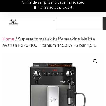
Anmeldelser, priser alt samlet ét sted
Få testet dit produkt
Home
/ Superautomatisk kaffemaskine Melitta
Avanza F270-100 Titanium 1450 W 15 bar 1,5 L