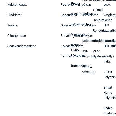
Fryser
Køkkenvægte
Pastaværktøj
på gas
Look
Tekstil
Vaskemaskine
Brødrister
Bageudstyr
Udekøkken
Væglam
Dekorationer
Tørretumbler
Toaster
Opbevaring
Køleskab
LED
Rengøringsartik
Lys
Vinkøleskab
Citronpresser
Serveringsfade
Lamper
(Udendørs)
Affaldsspande
Farveski
Kombi
Sodavandsmaskine
Krydderiholdere
LED-stri
Ovn&
Ude
Vand
Mikroovn
Skuffeindsatser
Belysning
Systemer
Spotlys
Indb.
Ismaskine
Vask &
Armaturer
Dekor
Belysnin
Smart
Home
Belysnin
Under-
Skabsbe