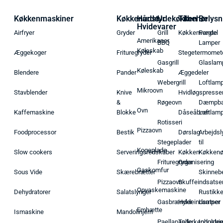
Køkkenmaskiner
Køkkenudstyr
Hårde
Udekøkken
Tilbehør
Belysn
Hvidevarer
Airfryer
Gryder
Grill
Køkkenvægte
Pendel
Amerikaner
BBQ
Lamper
Køleskab
Æggekoger
Frituregryder
Stegetermomet
Gasgrill
Glaslam
Køleskab
Blendere
Pander
Æggedeler
Webergrill
Loftlam
Mikroovn
Stavblender
Knive
Hvidløgspresse
&
Røgeovn
Dæmpba
Ovn
Kaffemaskine
Blokke
Dåseåbner
Loftlam
Rotisseri
Pizzaovn
Foodprocessor
Bestik
Dørslag
Arbejdsl
Stegeplader
til
Kogeplade
Slow cookers
Serveringsredskaber
Køkken
Køkken
Frituregryder
Organisering
Gaskomfur
Sous Vide
Skærebrætter
Skinneb
Pizzaovn
Skuffeindsatse
Opvaskemaskine
Dehydratorer
Salatslynger
Rustikk
Gasbrænder
Hyldeindsatser
Lamper
Emhætte
Ismaskine
Mandolinjern
Paellapande
Tallerkenholder
Industrie