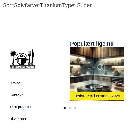
SortSølvfarvetTitaniumType: Super
Populært lige nu
Om os
Kontakt
Bedste Ismaskine 2026
Bedste Køkkenvægte 2026
Test produkt
Bliv tester