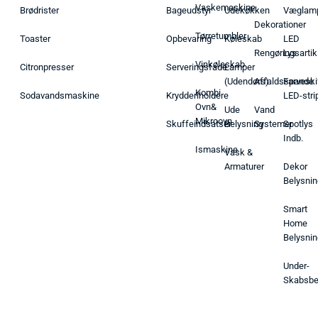
Vaskemaskine
Brødrister
Bageudstyr
Udekøkken
Væglam
Dekorationer
Tørretumbler
Toaster
Opbevaring
Køleskab
LED
Rengøringsartik
Lys
Vinkøleskab
Citronpresser
Serveringsfade
Lamper
(Udendørs)
Affaldsspande
Farveski
Kombi
Sodavandsmaskine
Krydderiholdere
LED-stri
Ovn&
Ude
Vand
Mikroovn
Skuffeindsatser
Belysning
Systemer
Spotlys
Indb.
Ismaskine
Vask &
Armaturer
Dekor
Belysnin
Smart
Home
Belysnin
Under-
Skabsbe