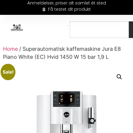
Anmeldelser, priser alt samlet ét sted
Få testet dit produkt
Home
/ Superautomatisk kaffemaskine Jura E8
Piano White (EC) Hvid 1450 W 15 bar 1,9 L
Sale!