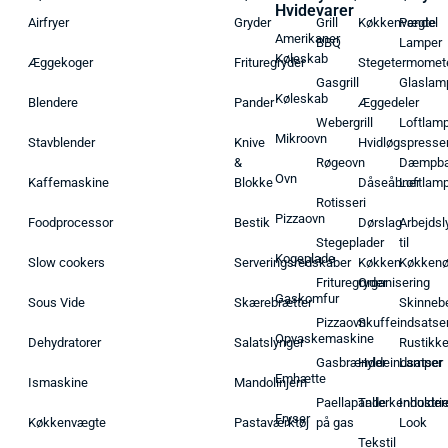
Hvidevarer
Airfryer
Gryder
Grill
Køkkenvægte
Pendel
Amerikaner
BBQ
Lamper
Køleskab
Æggekoger
Frituregryder
Stegetermomet
Gasgrill
Glaslam
Køleskab
Blendere
Pander
Æggedeler
Webergrill
Loftlam
Mikroovn
Stavblender
Knive
Hvidløgspresse
&
Røgeovn
Dæmpba
Ovn
Kaffemaskine
Blokke
Dåseåbner
Loftlam
Rotisseri
Pizzaovn
Foodprocessor
Bestik
Dørslag
Arbejdsl
Stegeplader
til
Kogeplade
Slow cookers
Serveringsredskaber
Køkken
Køkken
Frituregryder
Organisering
Gaskomfur
Sous Vide
Skærebrætter
Skinneb
Pizzaovn
Skuffeindsatse
Opvaskemaskine
Dehydratorer
Salatslynger
Rustikk
Gasbrænder
Hyldeindsatser
Lamper
Emhætte
Ismaskine
Mandolinjern
Paellapande
Tallerkenholder
Industrie
Fryser
Køkkenvægte
Pastaværktøj
på gas
Look
Tekstil