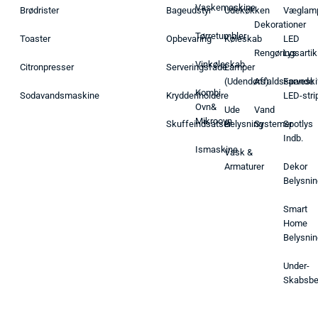
Vaskemaskine
Brødrister
Bageudstyr
Udekøkken
Væglam
Dekorationer
Tørretumbler
Toaster
Opbevaring
Køleskab
LED
Rengøringsartik
Lys
Vinkøleskab
Citronpresser
Serveringsfade
Lamper
(Udendørs)
Affaldsspande
Farveski
Kombi
Sodavandsmaskine
Krydderiholdere
LED-stri
Ovn&
Ude
Vand
Mikroovn
Skuffeindsatser
Belysning
Systemer
Spotlys
Indb.
Ismaskine
Vask &
Armaturer
Dekor
Belysnin
Smart
Home
Belysnin
Under-
Skabsbe