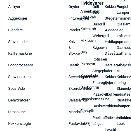
Hvidevarer
Airfryer
Gryder
Grill
Køkkenvægte
Pendel
Amerikaner
BBQ
Lamper
Køleskab
Æggekoger
Frituregryder
Stegetermomet
Gasgrill
Glaslam
Køleskab
Blendere
Pander
Æggedeler
Webergrill
Loftlam
Mikroovn
Stavblender
Knive
Hvidløgspresse
&
Røgeovn
Dæmpba
Ovn
Kaffemaskine
Blokke
Dåseåbner
Loftlam
Rotisseri
Pizzaovn
Foodprocessor
Bestik
Dørslag
Arbejdsl
Stegeplader
til
Kogeplade
Slow cookers
Serveringsredskaber
Køkken
Køkken
Frituregryder
Organisering
Gaskomfur
Sous Vide
Skærebrætter
Skinneb
Pizzaovn
Skuffeindsatse
Opvaskemaskine
Dehydratorer
Salatslynger
Rustikk
Gasbrænder
Hyldeindsatser
Lamper
Emhætte
Ismaskine
Mandolinjern
Paellapande
Tallerkenholder
Industrie
Fryser
Køkkenvægte
Pastaværktøj
på gas
Look
Tekstil