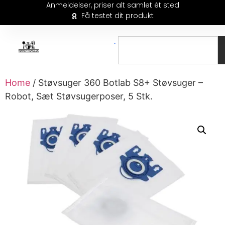
Anmeldelser, priser alt samlet ét sted
Få testet dit produkt
Home
/ Støvsuger 360 Botlab S8+ Støvsuger –
Robot, Sæt Støvsugerposer, 5 Stk.