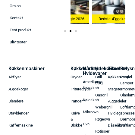
Om os
Kontakt
26
Bedste Køkkenvægte 2026
Bedste Æggekoger 2026
Test produkt
Bliv tester
Køkkenmaskiner
Køkkenudstyr
Hårde
Udekøkken
Tilbehør
Belysn
Hvidevarer
Airfryer
Gryder
Grill
Køkkenvægte
Pendel
Amerikaner
BBQ
Lamper
Køleskab
Æggekoger
Frituregryder
Stegetermomet
Gasgrill
Glaslam
Køleskab
Blendere
Pander
Æggedeler
Webergrill
Loftlam
Mikroovn
Stavblender
Knive
Hvidløgspresse
&
Røgeovn
Dæmpba
Ovn
Kaffemaskine
Blokke
Dåseåbner
Loftlam
Rotisseri