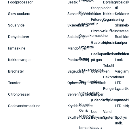
Pizzaovn
Foodprocessor
Bestik
Dørslag
Arbejdsl
Stegeplader
til
Kogeplade
Slow cookers
Serveringsredskaber
Køkken
Køkken
Frituregryder
Organisering
Gaskomfur
Sous Vide
Skærebrætter
Skinneb
Pizzaovn
Skuffeindsatse
Opvaskemaskine
Dehydratorer
Salatslynger
Rustikk
Gasbrænder
Hyldeindsatser
Lamper
Emhætte
Ismaskine
Mandolinjern
Paellapande
Tallerkenholder
Industrie
Fryser
Køkkenvægte
Pastaværktøj
på gas
Look
Tekstil
Vaskemaskine
Brødrister
Bageudstyr
Udekøkken
Væglam
Dekorationer
Tørretumbler
Toaster
Opbevaring
Køleskab
LED
Rengøringsartik
Lys
Vinkøleskab
Citronpresser
Serveringsfade
Lamper
(Udendørs)
Affaldsspande
Farveski
Kombi
Sodavandsmaskine
Krydderiholdere
LED-stri
Ovn&
Ude
Vand
Mikroovn
Skuffeindsatser
Belysning
Systemer
Spotlys
Indb.
Ismaskine
Vask &