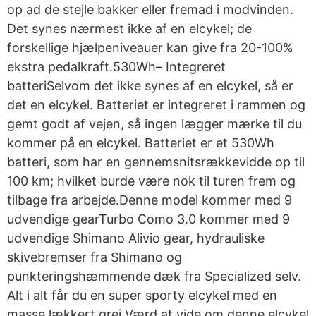
op ad de stejle bakker eller fremad i modvinden.
Det synes nærmest ikke af en elcykel; de
forskellige hjælpeniveauer kan give fra 20-100%
ekstra pedalkraft.530Wh– Integreret
batteriSelvom det ikke synes af en elcykel, så er
det en elcykel. Batteriet er integreret i rammen og
gemt godt af vejen, så ingen lægger mærke til du
kommer på en elcykel. Batteriet er et 530Wh
batteri, som har en gennemsnitsrækkevidde op til
100 km; hvilket burde være nok til turen frem og
tilbage fra arbejde.Denne model kommer med 9
udvendige gearTurbo Como 3.0 kommer med 9
udvendige Shimano Alivio gear, hydrauliske
skivebremser fra Shimano og
punkteringshæmmende dæk fra Specialized selv.
Alt i alt får du en super sporty elcykel med en
masse lækkert grej.Værd at vide om denne elcykel