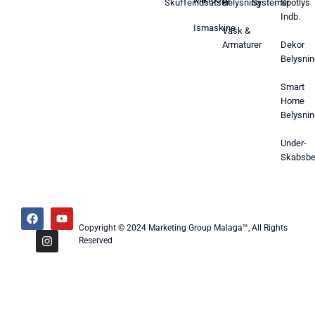
Skuffeindsatser
Belysning
Systemer
Spotlys
Indb.
Ismaskine
Vask &
Armaturer
Dekor
Belysnin
Smart
Home
Belysnin
Under-
Skabsbe
Copyright © 2024 Marketing Group Malaga™, All Rights
Reserved