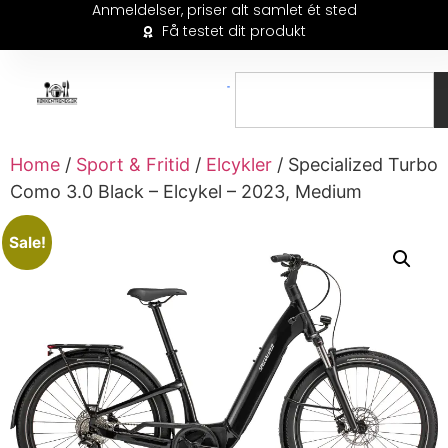
Anmeldelser, priser alt samlet ét sted
Få testet dit produkt
Home
/
Sport & Fritid
/
Elcykler
/ Specialized Turbo
Como 3.0 Black – Elcykel – 2023, Medium
Sale!