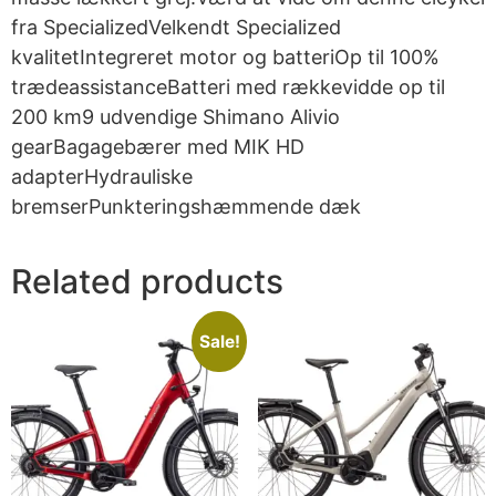
fra SpecializedVelkendt Specialized
kvalitetIntegreret motor og batteriOp til 100%
trædeassistanceBatteri med rækkevidde op til
200 km9 udvendige Shimano Alivio
gearBagagebærer med MIK HD
adapterHydrauliske
bremserPunkteringshæmmende dæk
Related products
Sale!