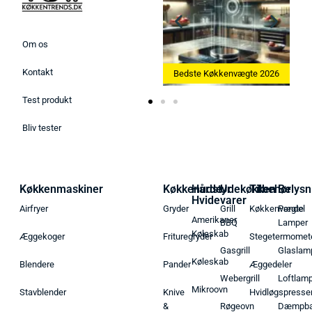
Om os
Kontakt
kine 2026
Bedste Køkkenvægte 2026
Bedste Æggekoger 2026
Test produkt
Bliv tester
Køkkenmaskiner
Køkkenudstyr
Hårde
Udekøkken
Tilbehør
Belysn
Hvidevarer
Airfryer
Gryder
Grill
Køkkenvægte
Pendel
Amerikaner
BBQ
Lamper
Køleskab
Æggekoger
Frituregryder
Stegetermomet
Gasgrill
Glaslam
Køleskab
Blendere
Pander
Æggedeler
Webergrill
Loftlam
Mikroovn
Stavblender
Knive
Hvidløgspresse
&
Røgeovn
Dæmpba