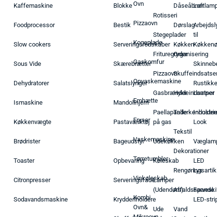
Ovn
Kaffemaskine
Blokke
Dåseåbner
Loftlam
Rotisseri
Pizzaovn
Foodprocessor
Bestik
Dørslag
Arbejdsl
Stegeplader
til
Kogeplade
Slow cookers
Serveringsredskaber
Køkken
Køkken
Frituregryder
Organisering
Gaskomfur
Sous Vide
Skærebrætter
Skinneb
Pizzaovn
Skuffeindsatse
Opvaskemaskine
Dehydratorer
Salatslynger
Rustikk
Gasbrænder
Hyldeindsatser
Lamper
Emhætte
Ismaskine
Mandolinjern
Paellapande
Tallerkenholder
Industrie
Fryser
Køkkenvægte
Pastaværktøj
på gas
Look
Tekstil
Vaskemaskine
Brødrister
Bageudstyr
Udekøkken
Væglam
Dekorationer
Tørretumbler
Toaster
Opbevaring
Køleskab
LED
Rengøringsartik
Lys
Vinkøleskab
Citronpresser
Serveringsfade
Lamper
(Udendørs)
Affaldsspande
Farveski
Kombi
Sodavandsmaskine
Krydderiholdere
LED-stri
Ovn&
Ude
Vand
Mikroovn