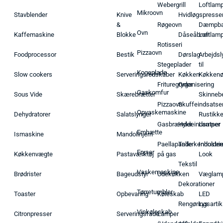
Webergrill
Loftlam
Mikroovn
Stavblender
Knive
Hvidløgspresse
&
Røgeovn
Dæmpba
Ovn
Kaffemaskine
Blokke
Dåseåbner
Loftlam
Rotisseri
Pizzaovn
Foodprocessor
Bestik
Dørslag
Arbejdsl
Stegeplader
til
Kogeplade
Slow cookers
Serveringsredskaber
Køkken
Køkken
Frituregryder
Organisering
Gaskomfur
Sous Vide
Skærebrætter
Skinneb
Pizzaovn
Skuffeindsatse
Opvaskemaskine
Dehydratorer
Salatslynger
Rustikk
Gasbrænder
Hyldeindsatser
Lamper
Emhætte
Ismaskine
Mandolinjern
Paellapande
Tallerkenholder
Industrie
Fryser
Køkkenvægte
Pastaværktøj
på gas
Look
Tekstil
Vaskemaskine
Brødrister
Bageudstyr
Udekøkken
Væglam
Dekorationer
Tørretumbler
Toaster
Opbevaring
Køleskab
LED
Rengøringsartik
Lys
Vinkøleskab
Citronpresser
Serveringsfade
Lamper