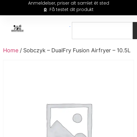
Anmeldelser, priser alt samlet ét sted
Få testet dit produkt
Home
/ Sobczyk – DualFry Fusion Airfryer – 10.5L