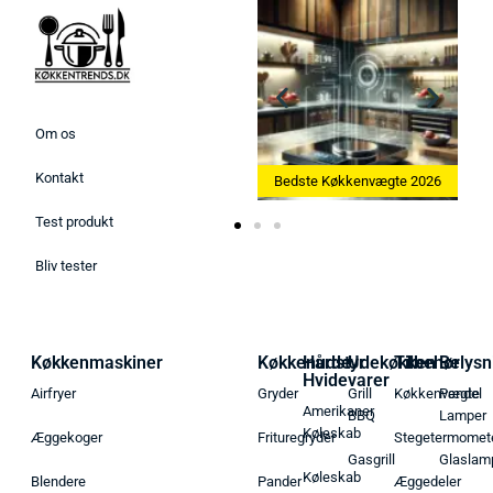
Om os
Kontakt
Bedste Ismaskine 2026
Bedste Køkkenvægte 2026
Test produkt
Bliv tester
Køkkenmaskiner
Køkkenudstyr
Hårde
Udekøkken
Tilbehør
Belysn
Hvidevarer
Airfryer
Gryder
Grill
Køkkenvægte
Pendel
Amerikaner
BBQ
Lamper
Køleskab
Æggekoger
Frituregryder
Stegetermomet
Gasgrill
Glaslam
Køleskab
Blendere
Pander
Æggedeler