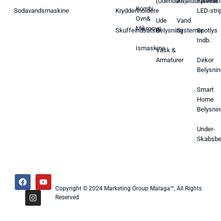
(Udendørs)
Affaldsspande
Farveski
Kombi
Sodavandsmaskine
Krydderiholdere
LED-stri
Ovn&
Ude
Vand
Mikroovn
Skuffeindsatser
Belysning
Systemer
Spotlys
Indb.
Ismaskine
Vask &
Armaturer
Dekor
Belysnin
Smart
Home
Belysnin
Under-
Skabsbe
Copyright © 2024 Marketing Group Malaga™, All Rights
Reserved