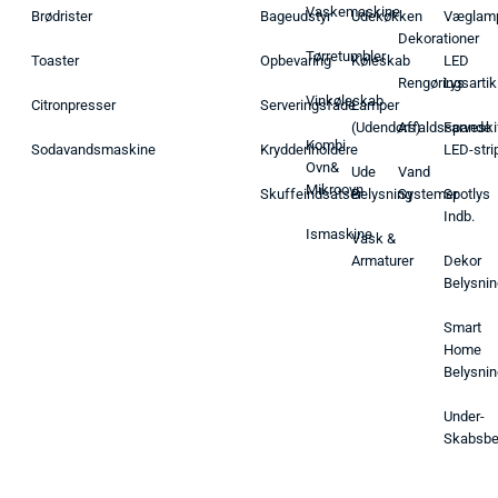
Vaskemaskine
Brødrister
Bageudstyr
Udekøkken
Væglam
Dekorationer
Tørretumbler
Toaster
Opbevaring
Køleskab
LED
Rengøringsartik
Lys
Vinkøleskab
Citronpresser
Serveringsfade
Lamper
(Udendørs)
Affaldsspande
Farveski
Kombi
Sodavandsmaskine
Krydderiholdere
LED-stri
Ovn&
Ude
Vand
Mikroovn
Skuffeindsatser
Belysning
Systemer
Spotlys
Indb.
Ismaskine
Vask &
Armaturer
Dekor
Belysnin
Smart
Home
Belysnin
Under-
Skabsbe