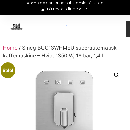
Anmeldelser, priser alt samlet ét sted
Få testet dit produkt
Home
/ Smeg BCC13WHMEU superautomatisk
kaffemaskine – Hvid, 1350 W, 19 bar, 1,4 l
Sale!