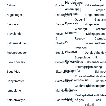
Hvidevarer
Airfryer
Gryder
Grill
Køkkenvægte
Pendel
Amerikaner
BBQ
Lamper
Køleskab
Æggekoger
Frituregryder
Stegetermomet
Gasgrill
Glaslam
Køleskab
Blendere
Pander
Æggedeler
Webergrill
Loftlam
Mikroovn
Stavblender
Knive
Hvidløgspresse
&
Røgeovn
Dæmpba
Ovn
Kaffemaskine
Blokke
Dåseåbner
Loftlam
Rotisseri
Pizzaovn
Foodprocessor
Bestik
Dørslag
Arbejdsl
Stegeplader
til
Kogeplade
Slow cookers
Serveringsredskaber
Køkken
Køkken
Frituregryder
Organisering
Gaskomfur
Sous Vide
Skærebrætter
Skinneb
Pizzaovn
Skuffeindsatse
Opvaskemaskine
Dehydratorer
Salatslynger
Rustikk
Gasbrænder
Hyldeindsatser
Lamper
Emhætte
Ismaskine
Mandolinjern
Paellapande
Tallerkenholder
Industrie
Fryser
Køkkenvægte
Pastaværktøj
på gas
Look
Tekstil