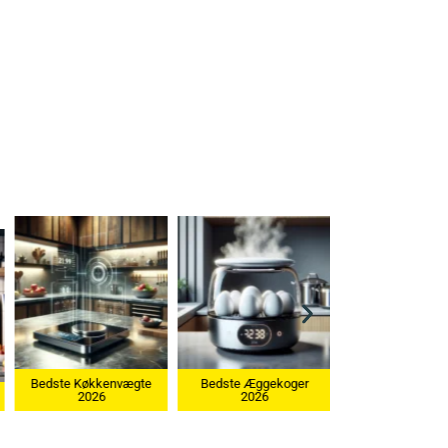
kenvægte
Bedste Æggekoger
6
2026
Bedste Ismaskine 2026