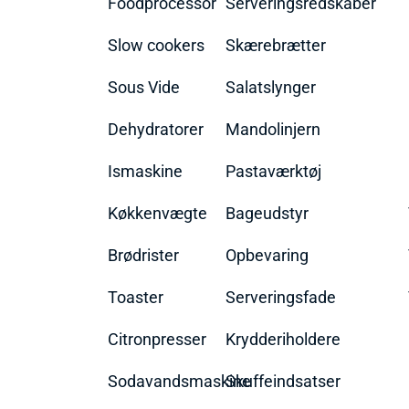
Foodprocessor
Serveringsredskaber
Slow cookers
Skærebrætter
Sous Vide
Salatslynger
Dehydratorer
Mandolinjern
Ismaskine
Pastaværktøj
Køkkenvægte
Bageudstyr
Brødrister
Opbevaring
Toaster
Serveringsfade
Citronpresser
Krydderiholdere
Sodavandsmaskine
Skuffeindsatser