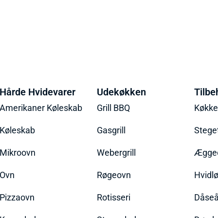
Hårde Hvidevarer
Udekøkken
Tilbe
Amerikaner Køleskab
Grill BBQ
Køkk
Køleskab
Gasgrill
Stege
Mikroovn
Webergrill
Ægged
Ovn
Røgeovn
Hvidl
Pizzaovn
Rotisseri
Dåseå