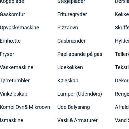
Kogeplade
Stegeplader
Dørsl
Gaskomfur
Frituregryder
Køkke
Opvaskemaskine
Pizzaovn
Skuff
Emhætte
Gasbrænder
Hylde
Fryser
Paellapande på gas
Talle
Vaskemaskine
Udekøkken
Teksti
Tørretumbler
Køleskab
Dekor
Vinkøleskab
Lamper (Udendørs)
Rengør
Kombi Ovn& Mikroovn
Ude Belysning
Affal
Ismaskine
Vask & Armaturer
Vand 