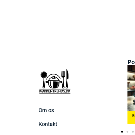
Po
Om os
Bedste Æggekoger
Bedste Køkkenvæg
2026
Bedste Ismaskine 2026
2026
Kontakt