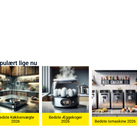
pulært lige nu
te
Bedste Æggekoger
Bedste Køk
2026
Bedste Ismaskine 2026
202