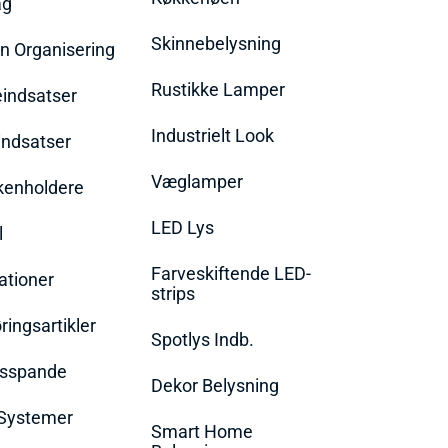
ag
Skinnebelysning
n Organisering
Rustikke Lamper
eindsatser
Industrielt Look
indsatser
Væglamper
rkenholdere
LED Lys
l
Farveskiftende LED-
ationer
strips
ingsartikler
Spotlys Indb.
dsspande
Dekor Belysning
Systemer
Smart Home