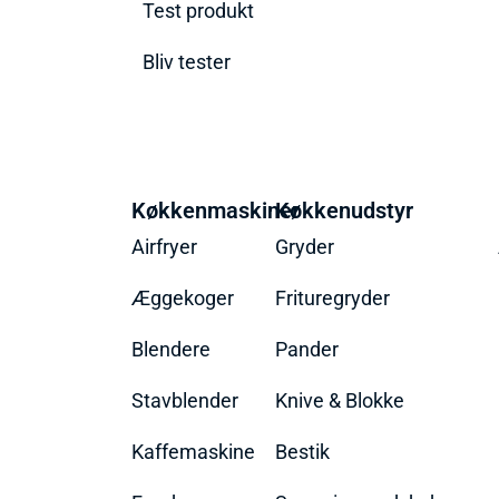
Test produkt
Bliv tester
Køkkenmaskiner
Køkkenudstyr
Airfryer
Gryder
Æggekoger
Frituregryder
Blendere
Pander
Stavblender
Knive & Blokke
Kaffemaskine
Bestik