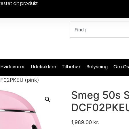
testet dit produkt
 Hvidevarer
Udekøkken
Tilbehør
Belysning
Om Os
CF02PKEU (pink)
Smeg 50s S
DCF02PKEU
1,989.00
kr.