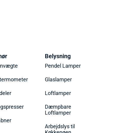
hør
Belysning
envægte
Pendel Lamper
termometer
Glaslamper
eler
Loftlamper
øgspresser
Dæmpbare
Loftlamper
bner
Arbejdslys til
Køkkenøen