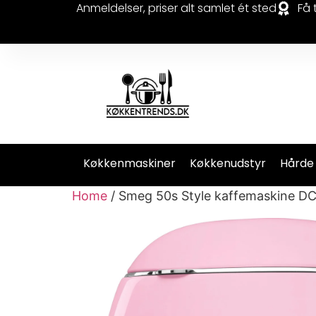
Anmeldelser, priser alt samlet ét sted
Få 
Køkkenmaskiner
Køkkenudstyr
Hårde
Home
/ Smeg 50s Style kaffemaskine D