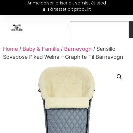
Anmeldelser, priser alt samlet ét sted
Få testet dit produkt
Home
/
Baby & Familie
/
Barnevogn
/ Sensillo
Sovepose Piked Welna – Graphite Til Barnevogn