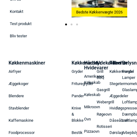
Kontakt
Bedste Ismaskine 2026
Bedste Køkkenvægte 2026
Test produkt
Bliv tester
Køkkenmaskiner
Køkkenudstyr
Hårde
Udekøkken
Tilbehør
Belysn
Hvidevarer
Airfryer
Gryder
Grill
Køkkenvægte
Pendel
Amerikaner
BBQ
Lamper
Køleskab
Æggekoger
Frituregryder
Stegetermomet
Gasgrill
Glaslam
Køleskab
Blendere
Pander
Æggedeler
Webergrill
Loftlam
Mikroovn
Stavblender
Knive
Hvidløgspresse
&
Røgeovn
Dæmpba
Ovn
Kaffemaskine
Blokke
Dåseåbner
Loftlam
Rotisseri
Pizzaovn
Foodprocessor
Bestik
Dørslag
Arbejdsl