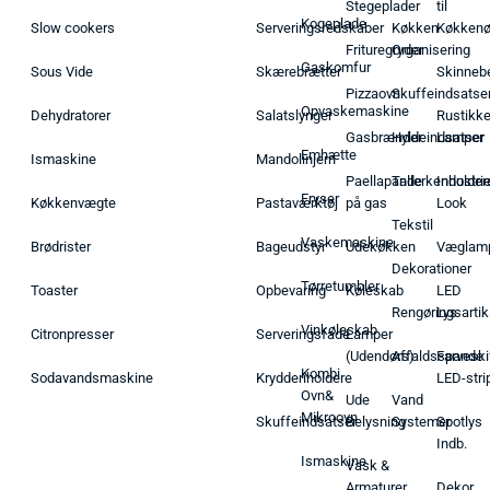
Stegeplader
til
Kogeplade
Slow cookers
Serveringsredskaber
Køkken
Køkken
Frituregryder
Organisering
Gaskomfur
Sous Vide
Skærebrætter
Skinneb
Pizzaovn
Skuffeindsatse
Opvaskemaskine
Dehydratorer
Salatslynger
Rustikk
Gasbrænder
Hyldeindsatser
Lamper
Emhætte
Ismaskine
Mandolinjern
Paellapande
Tallerkenholder
Industrie
Fryser
Køkkenvægte
Pastaværktøj
på gas
Look
Tekstil
Vaskemaskine
Brødrister
Bageudstyr
Udekøkken
Væglam
Dekorationer
Tørretumbler
Toaster
Opbevaring
Køleskab
LED
Rengøringsartik
Lys
Vinkøleskab
Citronpresser
Serveringsfade
Lamper
(Udendørs)
Affaldsspande
Farveski
Kombi
Sodavandsmaskine
Krydderiholdere
LED-stri
Ovn&
Ude
Vand
Mikroovn
Skuffeindsatser
Belysning
Systemer
Spotlys
Indb.
Ismaskine
Vask &
Armaturer
Dekor