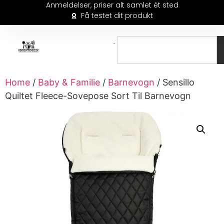
Anmeldelser, priser alt samlet ét sted
Få testet dit produkt
Home
/
Baby & Familie
/
Barnevogn
/ Sensillo
Quiltet Fleece-Sovepose Sort Til Barnevogn