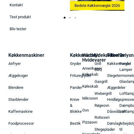
Kontakt
Bedste Ismaskine 2026
Bedste Køkkenvægte 2026
Test produkt
Bliv tester
Køkkenmaskiner
Køkkenudstyr
Hårde
Udekøkken
Tilbehør
Belysn
Hvidevarer
Airfryer
Gryder
Grill
Køkkenvægte
Pendel
Amerikaner
BBQ
Lamper
Køleskab
Æggekoger
Frituregryder
Stegetermomet
Gasgrill
Glaslam
Køleskab
Blendere
Pander
Æggedeler
Webergrill
Loftlam
Mikroovn
Stavblender
Knive
Hvidløgspresse
&
Røgeovn
Dæmpba
Ovn
Kaffemaskine
Blokke
Dåseåbner
Loftlam
Rotisseri
Pizzaovn
Foodprocessor
Bestik
Dørslag
Arbejdsl
Stegeplader
til