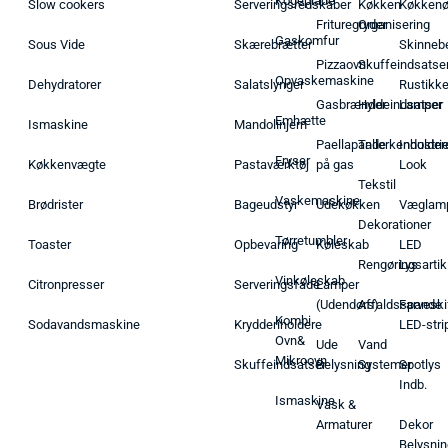
Kogeplade
Slow cookers
Serveringsredskaber
Køkken
Køkken
Frituregryder
Organisering
Gaskomfur
Sous Vide
Skærebrætter
Skinneb
Pizzaovn
Skuffeindsatse
Opvaskemaskine
Dehydratorer
Salatslynger
Rustikk
Gasbrænder
Hyldeindsatser
Lamper
Emhætte
Ismaskine
Mandolinjern
Paellapande
Tallerkenholder
Industrie
Fryser
Køkkenvægte
Pastaværktøj
på gas
Look
Tekstil
Vaskemaskine
Brødrister
Bageudstyr
Udekøkken
Væglam
Dekorationer
Tørretumbler
Toaster
Opbevaring
Køleskab
LED
Rengøringsartik
Lys
Vinkøleskab
Citronpresser
Serveringsfade
Lamper
(Udendørs)
Affaldsspande
Farveski
Kombi
Sodavandsmaskine
Krydderiholdere
LED-stri
Ovn&
Ude
Vand
Mikroovn
Skuffeindsatser
Belysning
Systemer
Spotlys
Indb.
Ismaskine
Vask &
Armaturer
Dekor
Belysnin