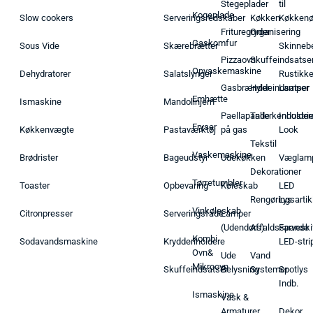
Stegeplader
til
Kogeplade
Slow cookers
Serveringsredskaber
Køkken
Køkken
Frituregryder
Organisering
Gaskomfur
Sous Vide
Skærebrætter
Skinneb
Pizzaovn
Skuffeindsatse
Opvaskemaskine
Dehydratorer
Salatslynger
Rustikk
Gasbrænder
Hyldeindsatser
Lamper
Emhætte
Ismaskine
Mandolinjern
Paellapande
Tallerkenholder
Industrie
Fryser
Køkkenvægte
Pastaværktøj
på gas
Look
Tekstil
Vaskemaskine
Brødrister
Bageudstyr
Udekøkken
Væglam
Dekorationer
Tørretumbler
Toaster
Opbevaring
Køleskab
LED
Rengøringsartik
Lys
Vinkøleskab
Citronpresser
Serveringsfade
Lamper
(Udendørs)
Affaldsspande
Farveski
Kombi
Sodavandsmaskine
Krydderiholdere
LED-stri
Ovn&
Ude
Vand
Mikroovn
Skuffeindsatser
Belysning
Systemer
Spotlys
Indb.
Ismaskine
Vask &
Armaturer
Dekor