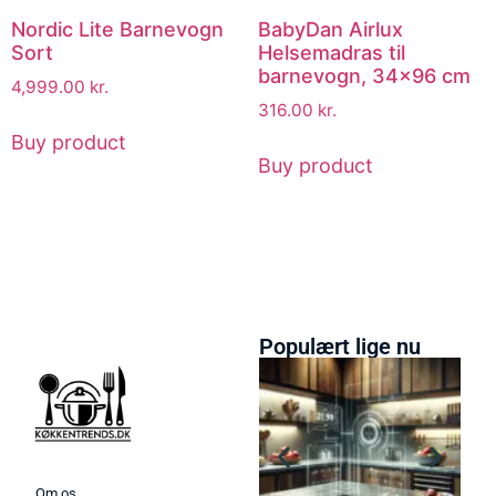
Nordic Lite Barnevogn
BabyDan Airlux
Sort
Helsemadras til
barnevogn, 34×96 cm
4,999.00
kr.
316.00
kr.
Buy product
Buy product
Populært lige nu
Om os