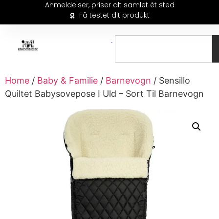
Anmeldelser, priser alt samlet ét sted
Få testet dit produkt
Home
/
Baby & Familie
/
Barnevogn
/ Sensillo
Quiltet Babysovepose I Uld – Sort Til Barnevogn