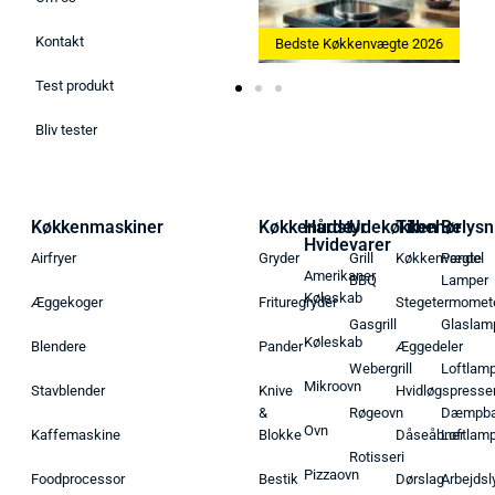
Kontakt
Bedste Ismaskine 2026
Bedste Køkkenvægte 2026
Test produkt
Bliv tester
Køkkenmaskiner
Køkkenudstyr
Hårde
Udekøkken
Tilbehør
Belysn
Hvidevarer
Airfryer
Gryder
Grill
Køkkenvægte
Pendel
Amerikaner
BBQ
Lamper
Køleskab
Æggekoger
Frituregryder
Stegetermomet
Gasgrill
Glaslam
Køleskab
Blendere
Pander
Æggedeler
Webergrill
Loftlam
Mikroovn
Stavblender
Knive
Hvidløgspresse
&
Røgeovn
Dæmpba
Ovn
Kaffemaskine
Blokke
Dåseåbner
Loftlam
Rotisseri
Pizzaovn
Foodprocessor
Bestik
Dørslag
Arbejdsl