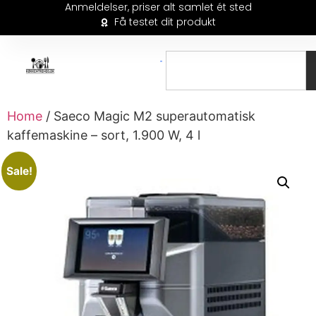
Anmeldelser, priser alt samlet ét sted
Få testet dit produkt
Home
/ Saeco Magic M2 superautomatisk
kaffemaskine – sort, 1.900 W, 4 l
Sale!