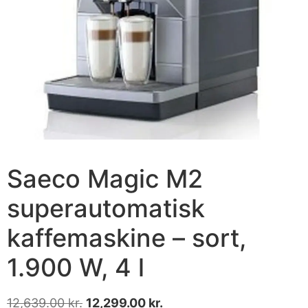
Saeco Magic M2
superautomatisk
kaffemaskine – sort,
1.900 W, 4 l
12,639.00
kr.
12,299.00
kr.