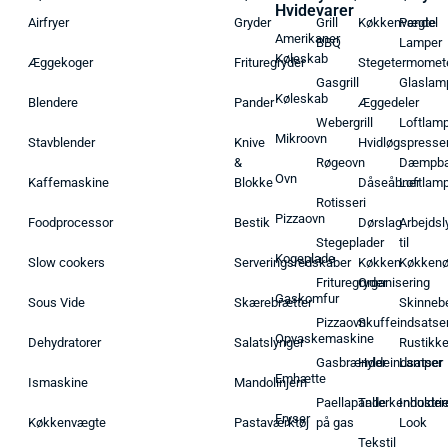
Hvidevarer
Airfryer
Gryder
Grill
Køkkenvægte
Pendel
Amerikaner
BBQ
Lamper
Køleskab
Æggekoger
Frituregryder
Stegetermomet
Gasgrill
Glaslam
Køleskab
Blendere
Pander
Æggedeler
Webergrill
Loftlam
Mikroovn
Stavblender
Knive
Hvidløgspresse
&
Røgeovn
Dæmpba
Ovn
Kaffemaskine
Blokke
Dåseåbner
Loftlam
Rotisseri
Pizzaovn
Foodprocessor
Bestik
Dørslag
Arbejdsl
Stegeplader
til
Kogeplade
Slow cookers
Serveringsredskaber
Køkken
Køkken
Frituregryder
Organisering
Gaskomfur
Sous Vide
Skærebrætter
Skinneb
Pizzaovn
Skuffeindsatse
Opvaskemaskine
Dehydratorer
Salatslynger
Rustikk
Gasbrænder
Hyldeindsatser
Lamper
Emhætte
Ismaskine
Mandolinjern
Paellapande
Tallerkenholder
Industrie
Fryser
Køkkenvægte
Pastaværktøj
på gas
Look
Tekstil