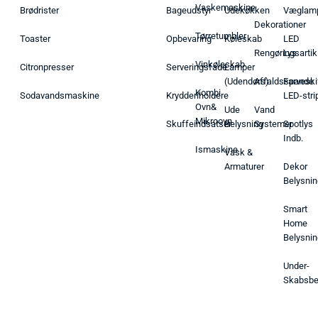
Vaskemaskine
Brødrister
Bageudstyr
Udekøkken
Væglam
Dekorationer
Tørretumbler
Toaster
Opbevaring
Køleskab
LED
Rengøringsartik
Lys
Vinkøleskab
Citronpresser
Serveringsfade
Lamper
(Udendørs)
Affaldsspande
Farveski
Kombi
Sodavandsmaskine
Krydderiholdere
LED-stri
Ovn&
Ude
Vand
Mikroovn
Skuffeindsatser
Belysning
Systemer
Spotlys
Indb.
Ismaskine
Vask &
Armaturer
Dekor
Belysnin
Smart
Home
Belysnin
Under-
Skabsbe