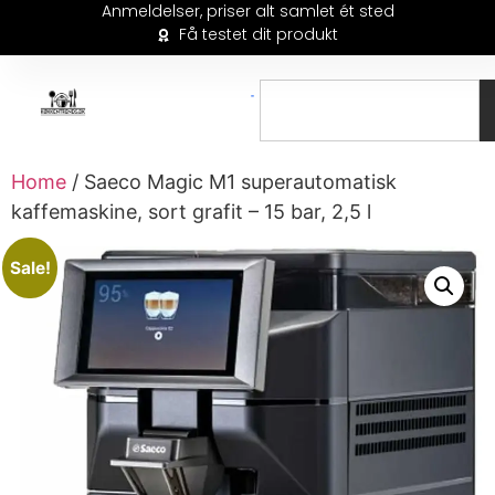
Anmeldelser, priser alt samlet ét sted
Få testet dit produkt
Home
/ Saeco Magic M1 superautomatisk
kaffemaskine, sort grafit – 15 bar, 2,5 l
Sale!