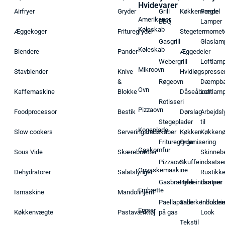
Hvidevarer
Airfryer
Gryder
Grill
Køkkenvægte
Pendel
Amerikaner
BBQ
Lamper
Køleskab
Æggekoger
Frituregryder
Stegetermomet
Gasgrill
Glaslam
Køleskab
Blendere
Pander
Æggedeler
Webergrill
Loftlam
Mikroovn
Stavblender
Knive
Hvidløgspresse
&
Røgeovn
Dæmpba
Ovn
Kaffemaskine
Blokke
Dåseåbner
Loftlam
Rotisseri
Pizzaovn
Foodprocessor
Bestik
Dørslag
Arbejdsl
Stegeplader
til
Kogeplade
Slow cookers
Serveringsredskaber
Køkken
Køkken
Frituregryder
Organisering
Gaskomfur
Sous Vide
Skærebrætter
Skinneb
Pizzaovn
Skuffeindsatse
Opvaskemaskine
Dehydratorer
Salatslynger
Rustikk
Gasbrænder
Hyldeindsatser
Lamper
Emhætte
Ismaskine
Mandolinjern
Paellapande
Tallerkenholder
Industrie
Fryser
Køkkenvægte
Pastaværktøj
på gas
Look
Tekstil