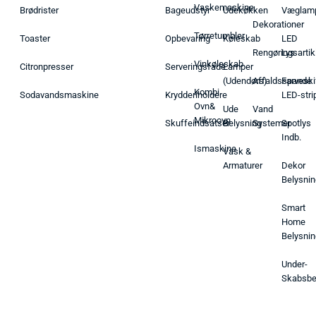
Vaskemaskine
Brødrister
Bageudstyr
Udekøkken
Væglam
Dekorationer
Tørretumbler
Toaster
Opbevaring
Køleskab
LED
Rengøringsartik
Lys
Vinkøleskab
Citronpresser
Serveringsfade
Lamper
(Udendørs)
Affaldsspande
Farveski
Kombi
Sodavandsmaskine
Krydderiholdere
LED-stri
Ovn&
Ude
Vand
Mikroovn
Skuffeindsatser
Belysning
Systemer
Spotlys
Indb.
Ismaskine
Vask &
Armaturer
Dekor
Belysnin
Smart
Home
Belysnin
Under-
Skabsbe