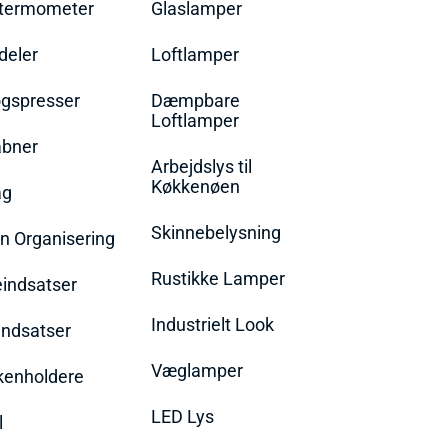
termometer
Glaslamper
eler
Loftlamper
øgspresser
Dæmpbare
Loftlamper
bner
Arbejdslys til
Køkkenøen
ag
Skinnebelysning
n Organisering
Rustikke Lamper
eindsatser
Industrielt Look
indsatser
Væglamper
rkenholdere
LED Lys
l