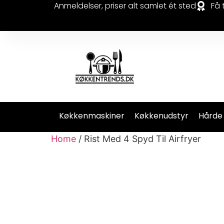
Anmeldelser, priser alt samlet ét sted
Få 
Køkkenmaskiner
Køkkenudstyr
Hårde
Home
/ Rist Med 4 Spyd Til Airfryer