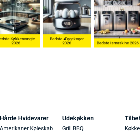
dste Køkkenvægte
Bedste Æggekoger
2026
2026
Bedste Ismaskine 2026
Hårde Hvidevarer
Udekøkken
Tilbe
Amerikaner Køleskab
Grill BBQ
Køkk