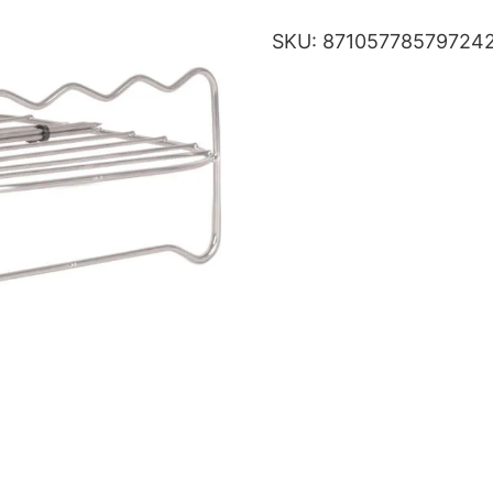
SKU:
87105778579724