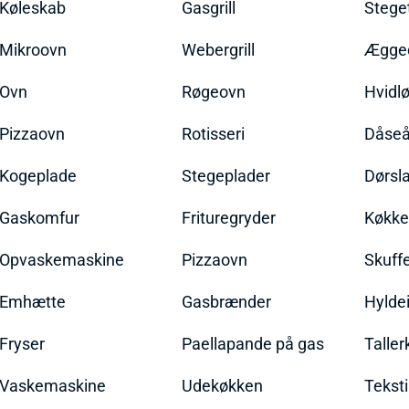
Køleskab
Gasgrill
Stege
Mikroovn
Webergrill
Ægged
Ovn
Røgeovn
Hvidl
Pizzaovn
Rotisseri
Dåseå
Kogeplade
Stegeplader
Dørsl
Gaskomfur
Frituregryder
Køkke
Opvaskemaskine
Pizzaovn
Skuff
Emhætte
Gasbrænder
Hylde
Fryser
Paellapande på gas
Talle
Vaskemaskine
Udekøkken
Teksti