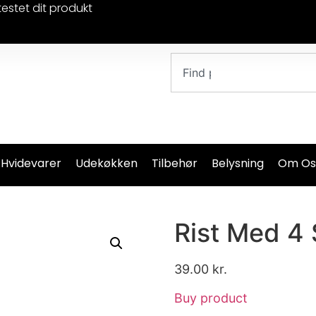
testet dit produkt
 Hvidevarer
Udekøkken
Tilbehør
Belysning
Om Os
Rist Med 4 
39.00
kr.
Buy product