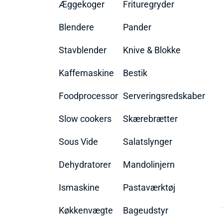
Æggekoger
Frituregryder
Blendere
Pander
Stavblender
Knive & Blokke
Kaffemaskine
Bestik
Foodprocessor
Serveringsredskaber
Slow cookers
Skærebrætter
Sous Vide
Salatslynger
Dehydratorer
Mandolinjern
Ismaskine
Pastaværktøj
Køkkenvægte
Bageudstyr