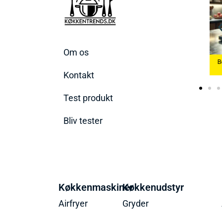
Om os
økkenvægte
Bedste Æggekoger
Be
026
2026
Bedste Ismaskine 2026
Kontakt
Test produkt
Bliv tester
Køkkenmaskiner
Køkkenudstyr
Airfryer
Gryder