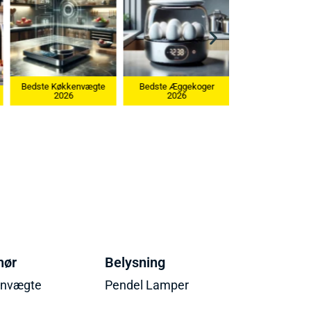
Bedste Køkkenvægte
Bedste Æggekoger
2026
2026
Bedste Ismaskine
hør
Belysning
envægte
Pendel Lamper