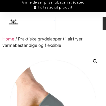
Anmeldelser, priser alt samlet ét sted
Få testet dit produkt
Home
/ Praktiske grydelapper til airfryer
varmebestandige og fleksible