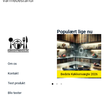
Varmebestandi
Populært lige nu
Om os
Kontakt
Bedste Ismaskine 2026
Bedste Køkkenvægte 2026
Test produkt
Bliv tester