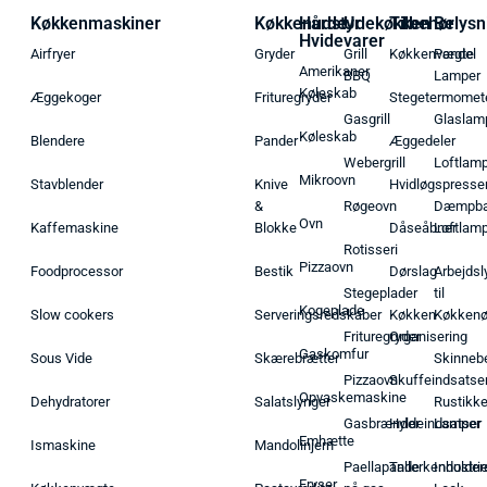
Køkkenmaskiner
Køkkenudstyr
Hårde
Udekøkken
Tilbehør
Belysn
Hvidevarer
Airfryer
Gryder
Grill
Køkkenvægte
Pendel
Amerikaner
BBQ
Lamper
Køleskab
Æggekoger
Frituregryder
Stegetermomet
Gasgrill
Glaslam
Køleskab
Blendere
Pander
Æggedeler
Webergrill
Loftlam
Mikroovn
Stavblender
Knive
Hvidløgspresse
&
Røgeovn
Dæmpba
Ovn
Kaffemaskine
Blokke
Dåseåbner
Loftlam
Rotisseri
Pizzaovn
Foodprocessor
Bestik
Dørslag
Arbejdsl
Stegeplader
til
Kogeplade
Slow cookers
Serveringsredskaber
Køkken
Køkken
Frituregryder
Organisering
Gaskomfur
Sous Vide
Skærebrætter
Skinneb
Pizzaovn
Skuffeindsatse
Opvaskemaskine
Dehydratorer
Salatslynger
Rustikk
Gasbrænder
Hyldeindsatser
Lamper
Emhætte
Ismaskine
Mandolinjern
Paellapande
Tallerkenholder
Industrie
Fryser