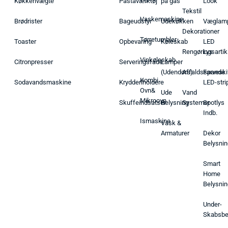
Køkkenvægte
Pastaværktøj
på gas
Look
Tekstil
Vaskemaskine
Brødrister
Bageudstyr
Udekøkken
Væglam
Dekorationer
Tørretumbler
Toaster
Opbevaring
Køleskab
LED
Rengøringsartik
Lys
Vinkøleskab
Citronpresser
Serveringsfade
Lamper
(Udendørs)
Affaldsspande
Farveski
Kombi
Sodavandsmaskine
Krydderiholdere
LED-stri
Ovn&
Ude
Vand
Mikroovn
Skuffeindsatser
Belysning
Systemer
Spotlys
Indb.
Ismaskine
Vask &
Armaturer
Dekor
Belysnin
Smart
Home
Belysnin
Under-
Skabsbe