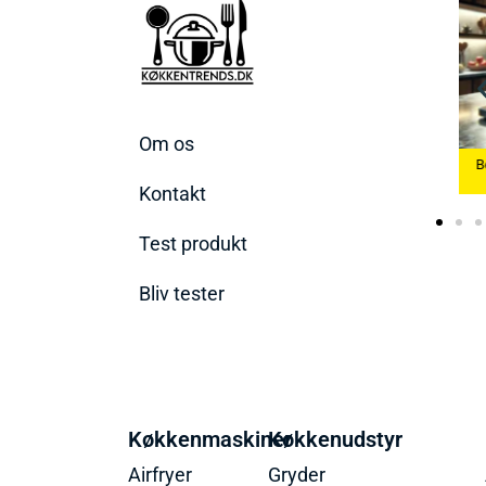
Om os
Køkkenvægte
Bedste Æggekoger
B
2026
2026
Bedste Ismaskine 2026
Kontakt
Test produkt
Bliv tester
Køkkenmaskiner
Køkkenudstyr
Airfryer
Gryder