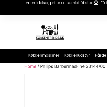
Anmeldelser, priser alt samlet ét sted
Få 
Køkkenmaskiner
Køkkenudstyr
Hårde
Home
/ Philips Barbermaskine S3144/00