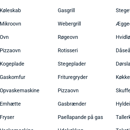
Køleskab
Gasgrill
Stege
Mikroovn
Webergrill
Ægged
Ovn
Røgeovn
Hvidl
Pizzaovn
Rotisseri
Dåseå
Kogeplade
Stegeplader
Dørsl
Gaskomfur
Frituregryder
Køkke
Opvaskemaskine
Pizzaovn
Skuff
Emhætte
Gasbrænder
Hylde
Fryser
Paellapande på gas
Talle