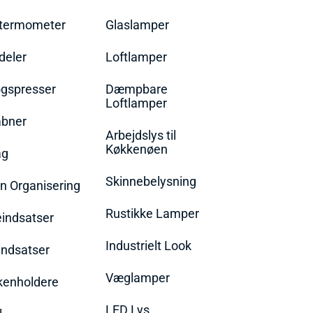
termometer
Glaslamper
eler
Loftlamper
øgspresser
Dæmpbare
Loftlamper
bner
Arbejdslys til
Køkkenøen
ag
Skinnebelysning
n Organisering
Rustikke Lamper
eindsatser
Industrielt Look
indsatser
Væglamper
rkenholdere
LED Lys