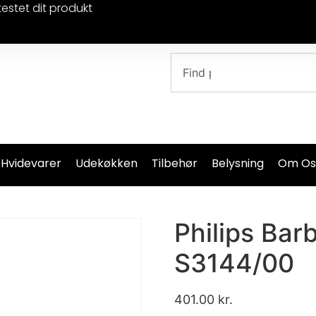
testet dit produkt
 Hvidevarer
Udekøkken
Tilbehør
Belysning
Om Os
Philips Bar
S3144/00
401.00
kr.