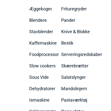
Æggekoger
Frituregryder
Blendere
Pander
Stavblender
Knive & Blokke
Kaffemaskine
Bestik
Foodprocessor
Serveringsredskaber
Slow cookers
Skærebrætter
Sous Vide
Salatslynger
Dehydratorer
Mandolinjern
Ismaskine
Pastaværktøj