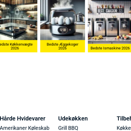
edste Køkkenvægte
Bedste Æggekoger
2026
2026
Bedste Ismaskine 2026
Hårde Hvidevarer
Udekøkken
Tilbe
Amerikaner Køleskab
Grill BBQ
Køkk