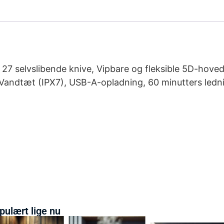
27 selvslibende knive, Vipbare og fleksible 5D-hove
Vandtæt (IPX7), USB-A-opladning, 60 minutters lednin
pulært lige nu