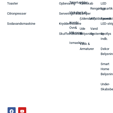
Tørretumbler
Toaster
Opbevaring
Køleskab
LED
Rengøringsartik
Lys
Vinkøleskab
Citronpresser
Serveringsfade
Lamper
(Udendørs)
Affaldsspande
Farveski
Kombi
Sodavandsmaskine
Krydderiholdere
LED-stri
Ovn&
Ude
Vand
Mikroovn
Skuffeindsatser
Belysning
Systemer
Spotlys
Indb.
Ismaskine
Vask &
Armaturer
Dekor
Belysnin
Smart
Home
Belysnin
Under-
Skabsbe