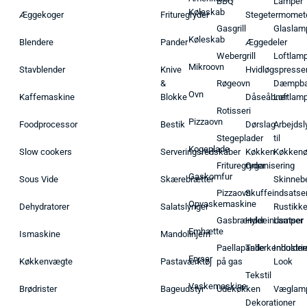
BBQ
Lamper
Køleskab
Æggekoger
Frituregryder
Stegetermomet
Gasgrill
Glaslam
Køleskab
Blendere
Pander
Æggedeler
Webergrill
Loftlam
Mikroovn
Stavblender
Knive
Hvidløgspresse
&
Røgeovn
Dæmpba
Ovn
Kaffemaskine
Blokke
Dåseåbner
Loftlam
Rotisseri
Pizzaovn
Foodprocessor
Bestik
Dørslag
Arbejdsl
Stegeplader
til
Kogeplade
Slow cookers
Serveringsredskaber
Køkken
Køkken
Frituregryder
Organisering
Gaskomfur
Sous Vide
Skærebrætter
Skinneb
Pizzaovn
Skuffeindsatse
Opvaskemaskine
Dehydratorer
Salatslynger
Rustikk
Gasbrænder
Hyldeindsatser
Lamper
Emhætte
Ismaskine
Mandolinjern
Paellapande
Tallerkenholder
Industrie
Fryser
Køkkenvægte
Pastaværktøj
på gas
Look
Tekstil
Vaskemaskine
Brødrister
Bageudstyr
Udekøkken
Væglam
Dekorationer