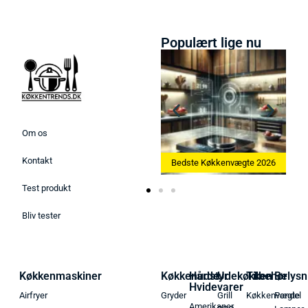
Populært lige nu
Om os
Kontakt
Bedste Ismaskine 2026
Bedste Køkkenvægte 2026
Test produkt
Bliv tester
Køkkenmaskiner
Køkkenudstyr
Hårde
Udekøkken
Tilbehør
Belysn
Hvidevarer
Airfryer
Gryder
Grill
Køkkenvægte
Pendel
Amerikaner