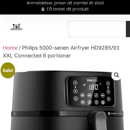
Anmeldelser, priser alt samlet ét sted
Få testet dit produkt
Home
/ Philips 5000-serien Airfryer HD9285/93
XXL Connected 6 portioner
Sale!