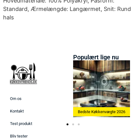
Hovedmateriale: 100% Polyakryl, Pasform:
Standard, Ærmelængde: Langærmet, Snit: Rund
hals
Populært lige nu
Om os
Kontakt
Bedste Ismaskine 2026
Bedste Køkkenvægte 2026
Test produkt
Bliv tester