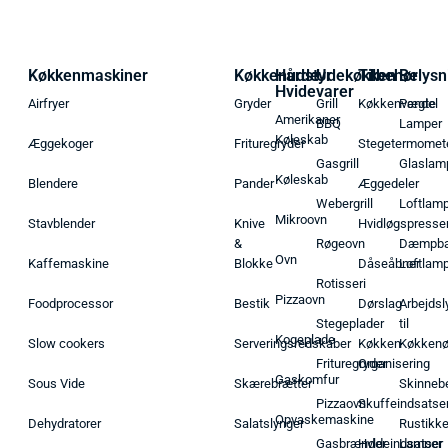
Køkkenmaskiner
Køkkenudstyr
Hårde
Udekøkken
Tilbehør
Belysn
Hvidevarer
Airfryer
Gryder
Grill
Køkkenvægte
Pendel
Amerikaner
BBQ
Lamper
Køleskab
Æggekoger
Frituregryder
Stegetermomet
Gasgrill
Glaslam
Køleskab
Blendere
Pander
Æggedeler
Webergrill
Loftlam
Mikroovn
Stavblender
Knive
Hvidløgspresse
&
Røgeovn
Dæmpba
Ovn
Kaffemaskine
Blokke
Dåseåbner
Loftlam
Rotisseri
Pizzaovn
Foodprocessor
Bestik
Dørslag
Arbejdsl
Stegeplader
til
Kogeplade
Slow cookers
Serveringsredskaber
Køkken
Køkken
Frituregryder
Organisering
Gaskomfur
Sous Vide
Skærebrætter
Skinneb
Pizzaovn
Skuffeindsatse
Opvaskemaskine
Dehydratorer
Salatslynger
Rustikk
Gasbrænder
Hyldeindsatser
Lamper