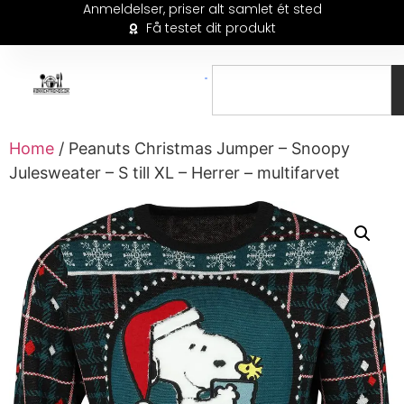
Anmeldelser, priser alt samlet ét sted
Få testet dit produkt
Home
/ Peanuts Christmas Jumper – Snoopy
Julesweater – S till XL – Herrer – multifarvet