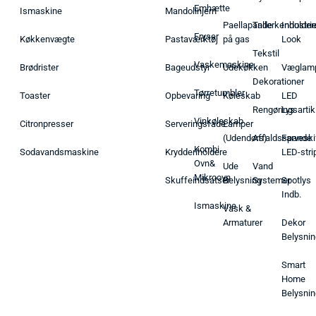
Emhætte
Ismaskine
Mandolinjern
Paellapande
Tallerkenholder
Industrie
Fryser
Køkkenvægte
Pastaværktøj
på gas
Look
Tekstil
Vaskemaskine
Brødrister
Bageudstyr
Udekøkken
Væglam
Dekorationer
Tørretumbler
Toaster
Opbevaring
Køleskab
LED
Rengøringsartik
Lys
Vinkøleskab
Citronpresser
Serveringsfade
Lamper
(Udendørs)
Affaldsspande
Farveski
Kombi
Sodavandsmaskine
Krydderiholdere
LED-stri
Ovn&
Ude
Vand
Mikroovn
Skuffeindsatser
Belysning
Systemer
Spotlys
Indb.
Ismaskine
Vask &
Armaturer
Dekor
Belysnin
Smart
Home
Belysnin