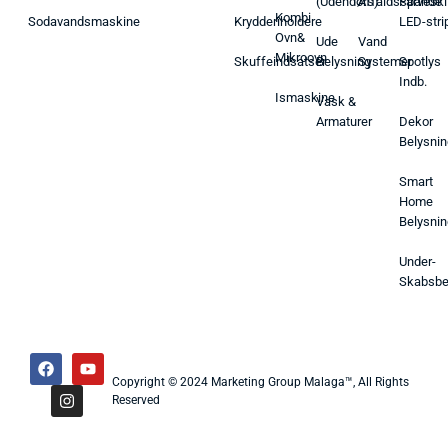
(Udendørs)
Affaldsspande
Farveski
Kombi
Sodavandsmaskine
Krydderiholdere
LED-stri
Ovn&
Ude
Vand
Mikroovn
Skuffeindsatser
Belysning
Systemer
Spotlys
Indb.
Ismaskine
Vask &
Armaturer
Dekor
Belysnin
Smart
Home
Belysnin
Under-
Skabsbe
Copyright © 2024 Marketing Group Malaga™, All Rights
Reserved