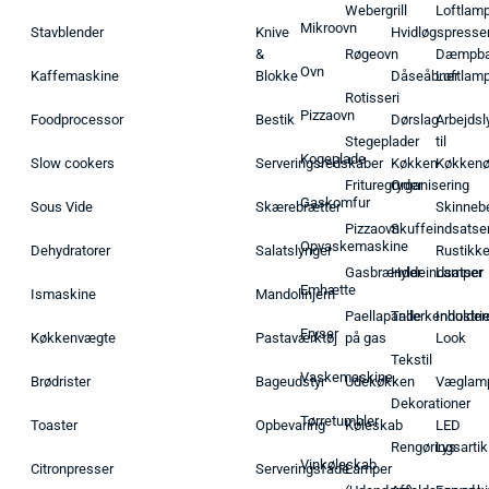
Webergrill
Loftlam
Mikroovn
Stavblender
Knive
Hvidløgspresse
&
Røgeovn
Dæmpba
Ovn
Kaffemaskine
Blokke
Dåseåbner
Loftlam
Rotisseri
Pizzaovn
Foodprocessor
Bestik
Dørslag
Arbejdsl
Stegeplader
til
Kogeplade
Slow cookers
Serveringsredskaber
Køkken
Køkken
Frituregryder
Organisering
Gaskomfur
Sous Vide
Skærebrætter
Skinneb
Pizzaovn
Skuffeindsatse
Opvaskemaskine
Dehydratorer
Salatslynger
Rustikk
Gasbrænder
Hyldeindsatser
Lamper
Emhætte
Ismaskine
Mandolinjern
Paellapande
Tallerkenholder
Industrie
Fryser
Køkkenvægte
Pastaværktøj
på gas
Look
Tekstil
Vaskemaskine
Brødrister
Bageudstyr
Udekøkken
Væglam
Dekorationer
Tørretumbler
Toaster
Opbevaring
Køleskab
LED
Rengøringsartik
Lys
Vinkøleskab
Citronpresser
Serveringsfade
Lamper