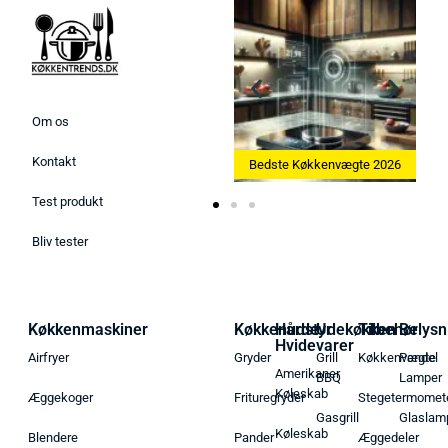
Om os
Kontakt
Bedste Ismaskine 2026
Bedste Køkkenvægte 2026
Test produkt
Bliv tester
Køkkenmaskiner
Køkkenudstyr
Hårde
Udekøkken
Tilbehør
Belysn
Hvidevarer
Airfryer
Gryder
Grill
Køkkenvægte
Pendel
Amerikaner
BBQ
Lamper
Køleskab
Æggekoger
Frituregryder
Stegetermomet
Gasgrill
Glaslam
Køleskab
Blendere
Pander
Æggedeler