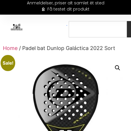
Anmeldelser, priser alt samlet ét sted
Få testet dit produkt
Home
/ Padel bat Dunlop Galáctica 2022 Sort
Sale!