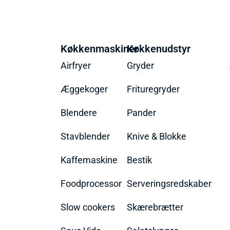
Køkkenmaskiner
Køkkenudstyr
Airfryer
Gryder
Æggekoger
Frituregryder
Blendere
Pander
Stavblender
Knive & Blokke
Kaffemaskine
Bestik
Foodprocessor
Serveringsredskaber
Slow cookers
Skærebrætter