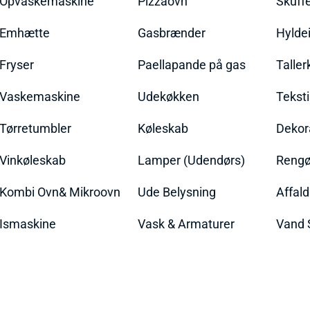
Opvaskemaskine
Pizzaovn
Skuff
Emhætte
Gasbrænder
Hylde
Fryser
Paellapande på gas
Talle
Vaskemaskine
Udekøkken
Teksti
Tørretumbler
Køleskab
Dekor
Vinkøleskab
Lamper (Udendørs)
Rengør
Kombi Ovn& Mikroovn
Ude Belysning
Affal
Ismaskine
Vask & Armaturer
Vand 