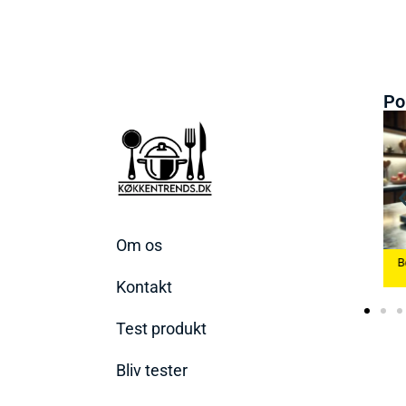
Po
Om os
 Æggekoger
Bedste Køkkenvægte
2026
Bedste Ismaskine 2026
2026
Kontakt
Test produkt
Bliv tester