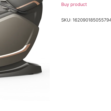
Buy product
SKU:
16209018505579