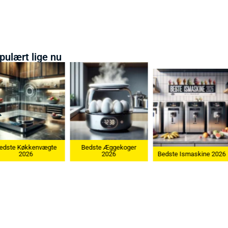
pulært lige nu
Bedste Æggekoger
Bedste Køkkenvægte
2026
Bedste Ismaskine 2026
2026