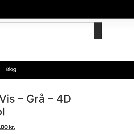
Blog
is – Grå – 4D
l
.00
kr.