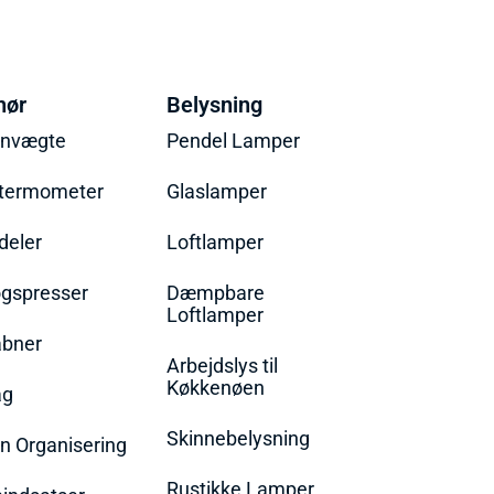
hør
Belysning
envægte
Pendel Lamper
termometer
Glaslamper
eler
Loftlamper
øgspresser
Dæmpbare
Loftlamper
bner
Arbejdslys til
Køkkenøen
ag
Skinnebelysning
n Organisering
Rustikke Lamper