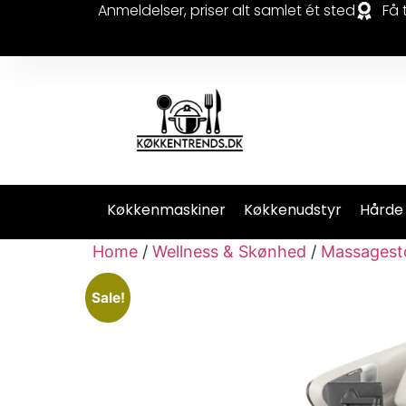
Anmeldelser, priser alt samlet ét sted
Få 
Køkkenmaskiner
Køkkenudstyr
Hårde
Home
/
Wellness & Skønhed
/
Massagest
Sale!