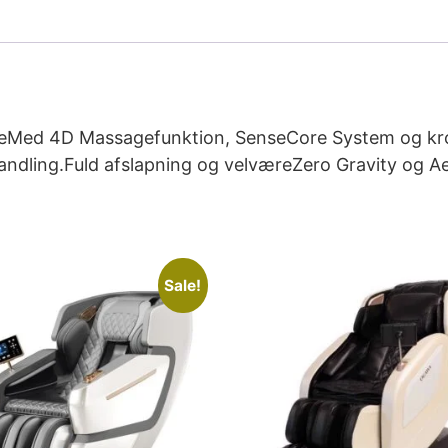
ageMed 4D Massagefunktion, SenseCore System og kr
ehandling.Fuld afslapning og velværeZero Gravity og
Sale!