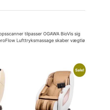
opsscanner tilpasser OGAWA BioVis sig
 AeroFlow Lufttryksmassage skaber vægtlø
Sale!