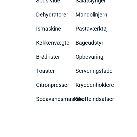
Sous Vide
Salatslynger
Dehydratorer
Mandolinjern
Ismaskine
Pastaværktøj
Køkkenvægte
Bageudstyr
Brødrister
Opbevaring
Toaster
Serveringsfade
Citronpresser
Krydderiholdere
Sodavandsmaskine
Skuffeindsatser