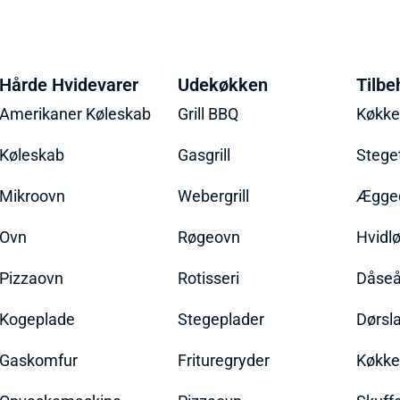
Hårde Hvidevarer
Udekøkken
Tilbe
Amerikaner Køleskab
Grill BBQ
Køkk
Køleskab
Gasgrill
Stege
Mikroovn
Webergrill
Ægged
Ovn
Røgeovn
Hvidl
Pizzaovn
Rotisseri
Dåseå
Kogeplade
Stegeplader
Dørsl
Gaskomfur
Frituregryder
Køkke