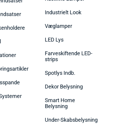
eindsatser
Industrielt Look
indsatser
Væglamper
rkenholdere
LED Lys
l
Farveskiftende LED-
ationer
strips
ingsartikler
Spotlys Indb.
dsspande
Dekor Belysning
Systemer
Smart Home
Belysning
Under-Skabsbelysning