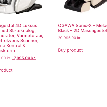
gestol 4D Luksus
OGAWA Sonic-X – Melo
med SL-teknologi,
Black – 2D Massagestol
nerator, Varmeterapi,
29,995.00
kr.
efrekvens Scanner,
e Kontrol &
Buy product
hskærm
9.00
kr.
17,995.00
kr.
roduct