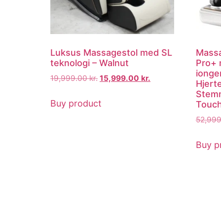
Luksus Massagestol med SL
Massa
teknologi – Walnut
Pro+ 
ionge
19,999.00
kr.
15,999.00
kr.
Hjert
Stemm
Buy product
Touc
52,99
Buy p