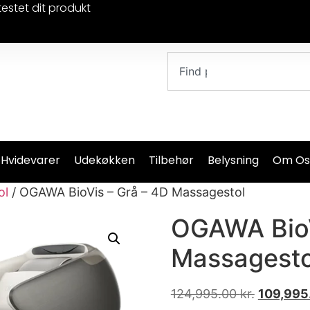
testet dit produkt
 Hvidevarer
Udekøkken
Tilbehør
Belysning
Om Os
ol
/ OGAWA BioVis – Grå – 4D Massagestol
OGAWA BioV
Massagesto
124,995.00
kr.
109,995