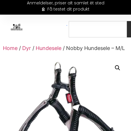
Anmeldelser, priser alt samlet ét sted
Få testet dit produkt
Home
/
Dyr
/
Hundesele
/ Nobby Hundesele – M/L