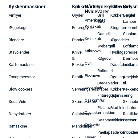
Køkkenmaskiner
Køkkenudstyr
Hårde
Udekøkken
Tilbehør
Belysn
Hvidevarer
Airfryer
Gryder
Grill
Køkkenvægte
Pendel
Amerikaner
BBQ
Lamper
Køleskab
Æggekoger
Frituregryder
Stegetermomet
Gasgrill
Glaslam
Køleskab
Blendere
Pander
Æggedeler
Webergrill
Loftlam
Mikroovn
Stavblender
Knive
Hvidløgspresse
&
Røgeovn
Dæmpba
Ovn
Kaffemaskine
Blokke
Dåseåbner
Loftlam
Rotisseri
Pizzaovn
Foodprocessor
Bestik
Dørslag
Arbejdsl
Stegeplader
til
Kogeplade
Slow cookers
Serveringsredskaber
Køkken
Køkken
Frituregryder
Organisering
Gaskomfur
Sous Vide
Skærebrætter
Skinneb
Pizzaovn
Skuffeindsatse
Opvaskemaskine
Dehydratorer
Salatslynger
Rustikk
Gasbrænder
Hyldeindsatser
Lamper
Emhætte
Ismaskine
Mandolinjern
Paellapande
Tallerkenholder
Industrie
Fryser