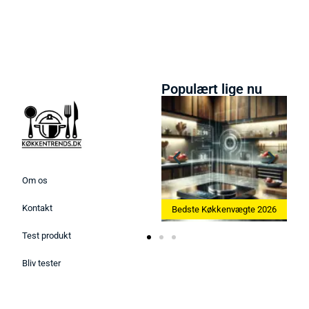
Populært lige nu
Om os
Kontakt
Bedste Ismaskine 2026
Bedste Køkkenvægte 2026
Bedste Æ
Test produkt
Bliv tester