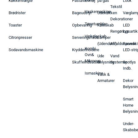
Køkkenvægte
Pastaværktøj
på gas
Look
Tekstil
Vaskemaskine
Brødrister
Bageudstyr
Udekøkken
Væglam
Dekorationer
Tørretumbler
Toaster
Opbevaring
Køleskab
LED
Rengøringsartik
Lys
Vinkøleskab
Citronpresser
Serveringsfade
Lamper
(Udendørs)
Affaldsspande
Farveski
Kombi
Sodavandsmaskine
Krydderiholdere
LED-stri
Ovn&
Ude
Vand
Mikroovn
Skuffeindsatser
Belysning
Systemer
Spotlys
Indb.
Ismaskine
Vask &
Armaturer
Dekor
Belysnin
Smart
Home
Belysnin
Under-
Skabsbe