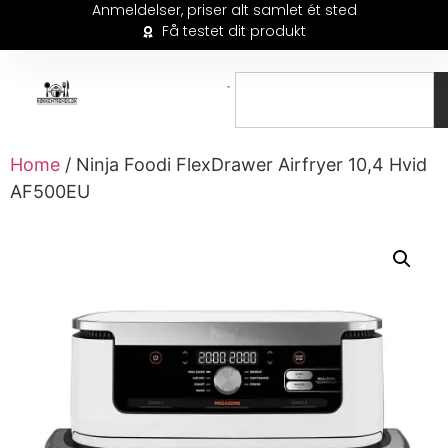
Anmeldelser, priser alt samlet ét sted
Få testet dit produkt
Home
/ Ninja Foodi FlexDrawer Airfryer 10,4 Hvid
AF500EU