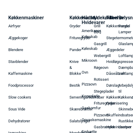
Køkkenmaskiner
Køkkenudstyr
Hårde
Udekøkken
Tilbehør
Belysn
Hvidevarer
Airfryer
Gryder
Grill
Køkkenvægte
Pendel
Amerikaner
BBQ
Lamper
Køleskab
Æggekoger
Frituregryder
Stegetermomet
Gasgrill
Glaslam
Køleskab
Blendere
Pander
Æggedeler
Webergrill
Loftlam
Mikroovn
Stavblender
Knive
Hvidløgspresse
&
Røgeovn
Dæmpba
Ovn
Kaffemaskine
Blokke
Dåseåbner
Loftlam
Rotisseri
Pizzaovn
Foodprocessor
Bestik
Dørslag
Arbejdsl
Stegeplader
til
Kogeplade
Slow cookers
Serveringsredskaber
Køkken
Køkken
Frituregryder
Organisering
Gaskomfur
Sous Vide
Skærebrætter
Skinneb
Pizzaovn
Skuffeindsatse
Opvaskemaskine
Dehydratorer
Salatslynger
Rustikk
Gasbrænder
Hyldeindsatser
Lamper
Emhætte
Ismaskine
Mandolinjern