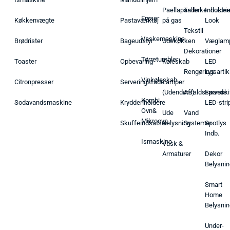
Paellapande
Tallerkenholder
Industrie
Fryser
Køkkenvægte
Pastaværktøj
på gas
Look
Tekstil
Vaskemaskine
Brødrister
Bageudstyr
Udekøkken
Væglam
Dekorationer
Tørretumbler
Toaster
Opbevaring
Køleskab
LED
Rengøringsartik
Lys
Vinkøleskab
Citronpresser
Serveringsfade
Lamper
(Udendørs)
Affaldsspande
Farveski
Kombi
Sodavandsmaskine
Krydderiholdere
LED-stri
Ovn&
Ude
Vand
Mikroovn
Skuffeindsatser
Belysning
Systemer
Spotlys
Indb.
Ismaskine
Vask &
Armaturer
Dekor
Belysnin
Smart
Home
Belysnin
Under-