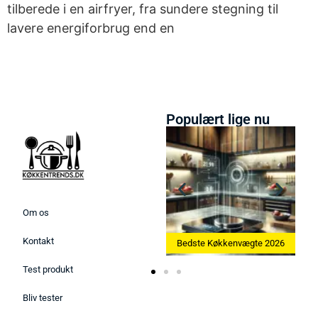
tilberede i en airfryer, fra sundere stegning til
lavere energiforbrug end en
Populært lige nu
Om os
Kontakt
Bedste Ismaskine 2026
Bedste Køkkenvægte 2026
Test produkt
Bliv tester