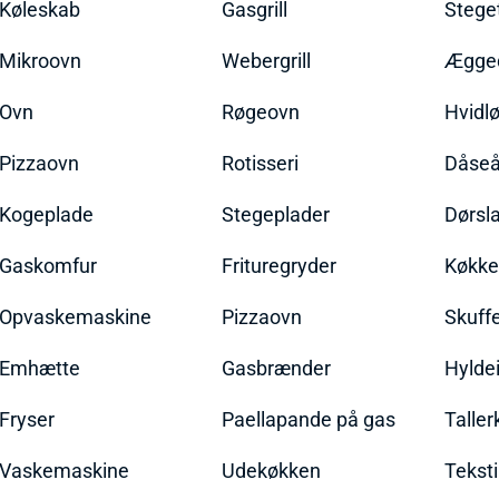
Køleskab
Gasgrill
Stege
Mikroovn
Webergrill
Ægged
Ovn
Røgeovn
Hvidl
Pizzaovn
Rotisseri
Dåseå
Kogeplade
Stegeplader
Dørsl
Gaskomfur
Frituregryder
Køkke
Opvaskemaskine
Pizzaovn
Skuff
Emhætte
Gasbrænder
Hylde
Fryser
Paellapande på gas
Talle
Vaskemaskine
Udekøkken
Teksti