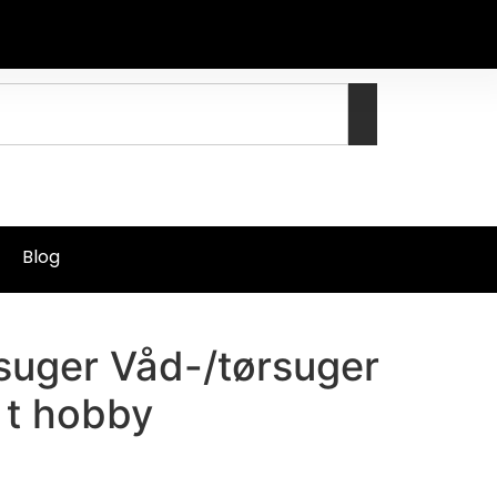
Blog
vsuger Våd-/tørsuger
l t hobby