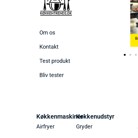
Om os
Køkkenvægte
Bedste Æggekoger
B
2026
2026
Bedste Ismaskine 2026
Kontakt
Test produkt
Bliv tester
Køkkenmaskiner
Køkkenudstyr
Airfryer
Gryder