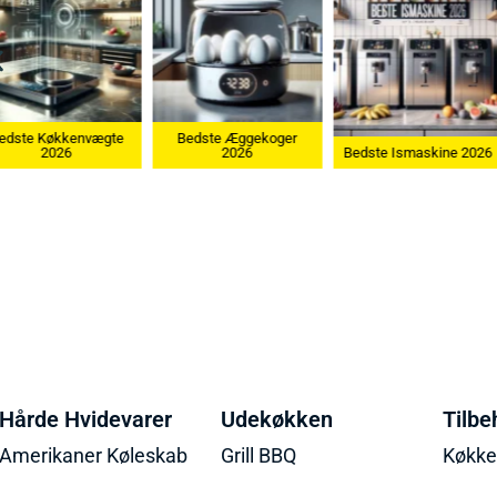
edste Køkkenvægte
Bedste Æggekoger
2026
2026
Bedste Ismaskine 2026
Hårde Hvidevarer
Udekøkken
Tilbe
Amerikaner Køleskab
Grill BBQ
Køkk