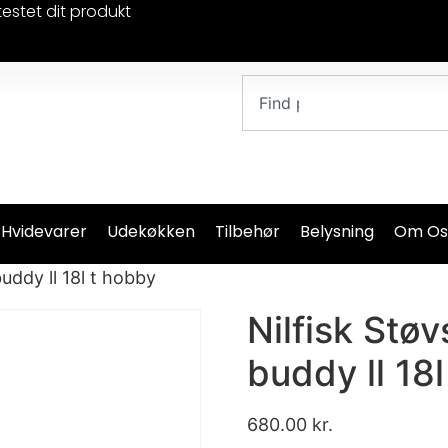
testet dit produkt
 Hvidevarer
Udekøkken
Tilbehør
Belysning
Om Os
uddy ll 18l t hobby
Nilfisk Stø
buddy ll 18
680.00
kr.