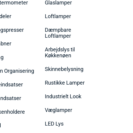
termometer
Glaslamper
eler
Loftlamper
øgspresser
Dæmpbare
Loftlamper
bner
Arbejdslys til
Køkkenøen
ag
Skinnebelysning
n Organisering
Rustikke Lamper
eindsatser
Industrielt Look
indsatser
Væglamper
rkenholdere
LED Lys
l