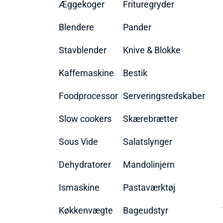
Æggekoger
Frituregryder
Blendere
Pander
Stavblender
Knive & Blokke
Kaffemaskine
Bestik
Foodprocessor
Serveringsredskaber
Slow cookers
Skærebrætter
Sous Vide
Salatslynger
Dehydratorer
Mandolinjern
Ismaskine
Pastaværktøj
Køkkenvægte
Bageudstyr