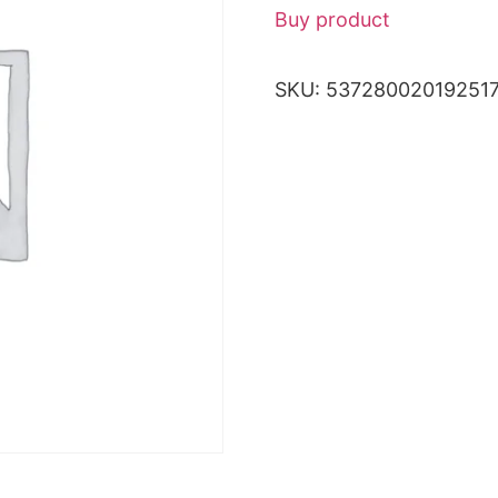
Buy product
SKU:
53728002019251