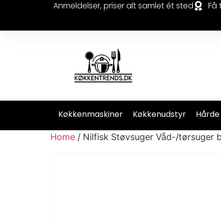
Anmeldelser, priser alt samlet ét sted
Få 
Køkkenmaskiner
Køkkenudstyr
Hårde
Home
/ Nilfisk Støvsuger Våd-/tørsuger b