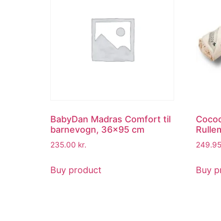
BabyDan Madras Comfort til
Cocoo
barnevogn, 36×95 cm
Rulle
235.00
kr.
249.9
Buy product
Buy p