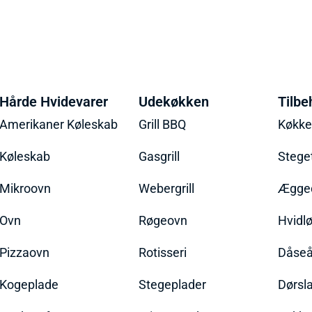
Hårde Hvidevarer
Udekøkken
Tilbe
Amerikaner Køleskab
Grill BBQ
Køkk
Køleskab
Gasgrill
Stege
Mikroovn
Webergrill
Ægged
Ovn
Røgeovn
Hvidl
Pizzaovn
Rotisseri
Dåseå
Kogeplade
Stegeplader
Dørsl