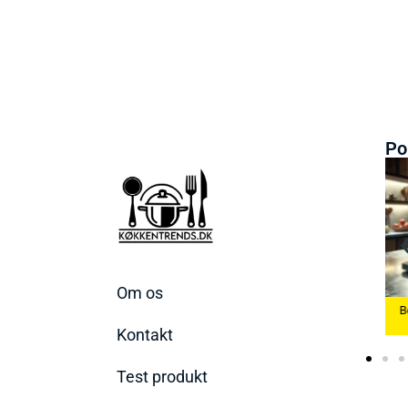
Po
Om os
e Æggekoger
Bedste Køkkenvægte
2026
Bedste Ismaskine 2026
2026
Kontakt
Test produkt