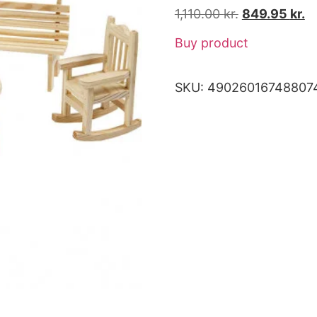
1,110.00
kr.
849.95
kr.
Buy product
SKU:
49026016748807