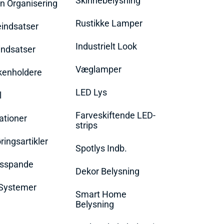
Skinnebelysning
n Organisering
Rustikke Lamper
eindsatser
Industrielt Look
indsatser
Væglamper
rkenholdere
LED Lys
l
Farveskiftende LED-
ationer
strips
ingsartikler
Spotlys Indb.
dsspande
Dekor Belysning
Systemer
Smart Home
Belysning