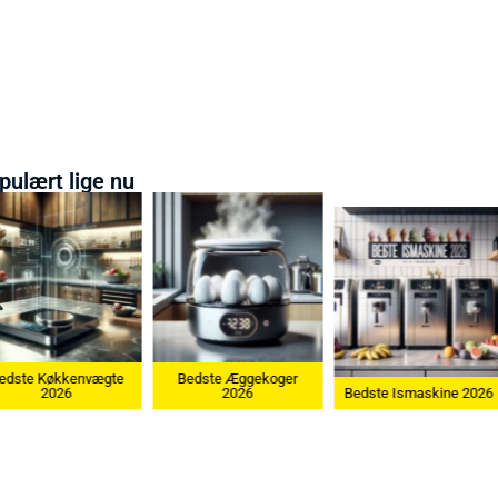
pulært lige nu
Bedste Æggekoger
Bedste Køkkenvægte
2026
Bedste Ismaskine 2026
2026