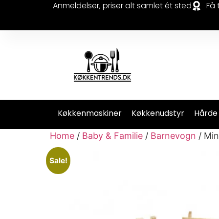
Anmeldelser, priser alt samlet ét sted
Få 
Køkkenmaskiner
Køkkenudstyr
Hårde
Home
/
Baby & Familie
/
Barnevogn
/ Min
Sale!