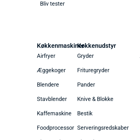
Bliv tester
Køkkenmaskiner
Køkkenudstyr
Airfryer
Gryder
Æggekoger
Frituregryder
Blendere
Pander
Stavblender
Knive & Blokke
Kaffemaskine
Bestik
Foodprocessor
Serveringsredskaber