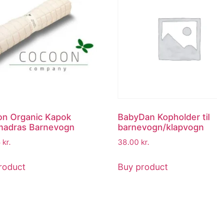
n Organic Kapok
BabyDan Kopholder til
madras Barnevogn
barnevogn/klapvogn
5
kr.
38.00
kr.
roduct
Buy product