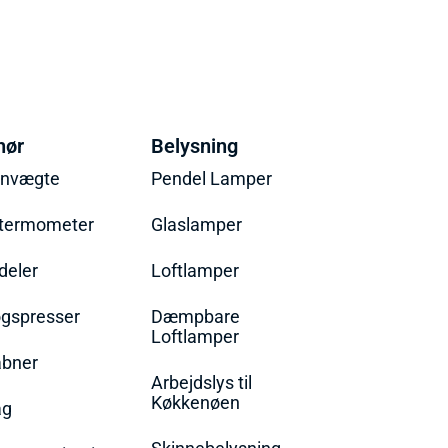
hør
Belysning
envægte
Pendel Lamper
termometer
Glaslamper
eler
Loftlamper
øgspresser
Dæmpbare
Loftlamper
bner
Arbejdslys til
Køkkenøen
ag