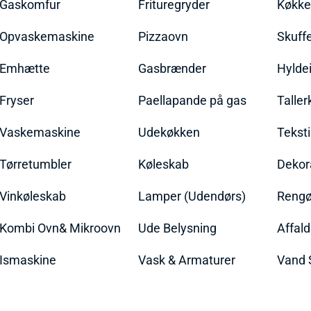
Gaskomfur
Frituregryder
Køkke
Opvaskemaskine
Pizzaovn
Skuff
Emhætte
Gasbrænder
Hylde
Fryser
Paellapande på gas
Talle
Vaskemaskine
Udekøkken
Teksti
Tørretumbler
Køleskab
Dekor
Vinkøleskab
Lamper (Udendørs)
Rengør
Kombi Ovn& Mikroovn
Ude Belysning
Affal
Ismaskine
Vask & Armaturer
Vand 