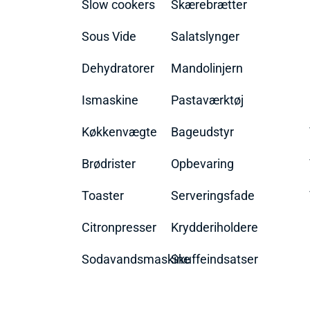
Slow cookers
Skærebrætter
Sous Vide
Salatslynger
Dehydratorer
Mandolinjern
Ismaskine
Pastaværktøj
Køkkenvægte
Bageudstyr
Brødrister
Opbevaring
Toaster
Serveringsfade
Citronpresser
Krydderiholdere
Sodavandsmaskine
Skuffeindsatser