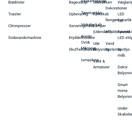
Vaskemaskine
Brødrister
Bageudstyr
Udekøkken
Væglam
Dekorationer
Tørretumbler
Toaster
Opbevaring
Køleskab
LED
Rengøringsartik
Lys
Vinkøleskab
Citronpresser
Serveringsfade
Lamper
(Udendørs)
Affaldsspande
Farveski
Kombi
Sodavandsmaskine
Krydderiholdere
LED-stri
Ovn&
Ude
Vand
Mikroovn
Skuffeindsatser
Belysning
Systemer
Spotlys
Indb.
Ismaskine
Vask &
Armaturer
Dekor
Belysnin
Smart
Home
Belysnin
Under-
Skabsbe