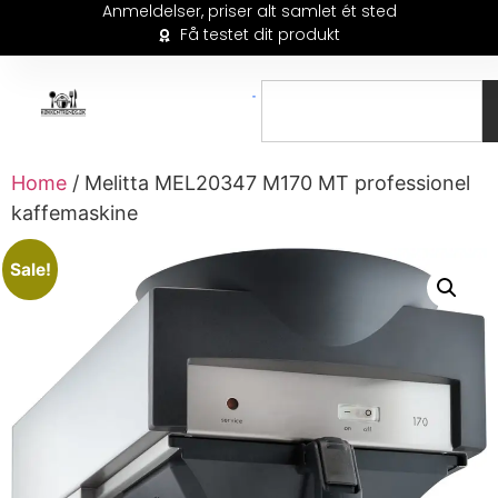
Anmeldelser, priser alt samlet ét sted
Få testet dit produkt
Home
/ Melitta MEL20347 M170 MT professionel
kaffemaskine
Sale!