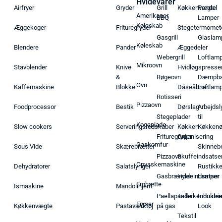
Hvidevarer
Airfryer
Gryder
Grill
Køkkenvægte
Pendel
Amerikaner
BBQ
Lamper
Køleskab
Æggekoger
Frituregryder
Stegetermomet
Gasgrill
Glaslam
Køleskab
Blendere
Pander
Æggedeler
Webergrill
Loftlam
Mikroovn
Stavblender
Knive
Hvidløgspresse
&
Røgeovn
Dæmpba
Ovn
Kaffemaskine
Blokke
Dåseåbner
Loftlam
Rotisseri
Pizzaovn
Foodprocessor
Bestik
Dørslag
Arbejdsl
Stegeplader
til
Kogeplade
Slow cookers
Serveringsredskaber
Køkken
Køkken
Frituregryder
Organisering
Gaskomfur
Sous Vide
Skærebrætter
Skinneb
Pizzaovn
Skuffeindsatse
Opvaskemaskine
Dehydratorer
Salatslynger
Rustikk
Gasbrænder
Hyldeindsatser
Lamper
Emhætte
Ismaskine
Mandolinjern
Paellapande
Tallerkenholder
Industrie
Fryser
Køkkenvægte
Pastaværktøj
på gas
Look
Tekstil