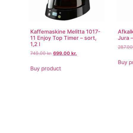
Kaffemaskine Melitta 1017-
Afkal
11 Enjoy Top Timer – sort,
Jura –
1,2 l
287.0
749.00
kr.
699.00
kr.
Buy p
Buy product