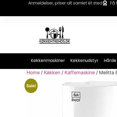
Anmeldelser, priser alt samlet ét sted
Få 
Køkkenmaskiner
Køkkenudstyr
Hårde
Home
/
Køkken
/
Kaffemaskine
/ Melitta
Sale!