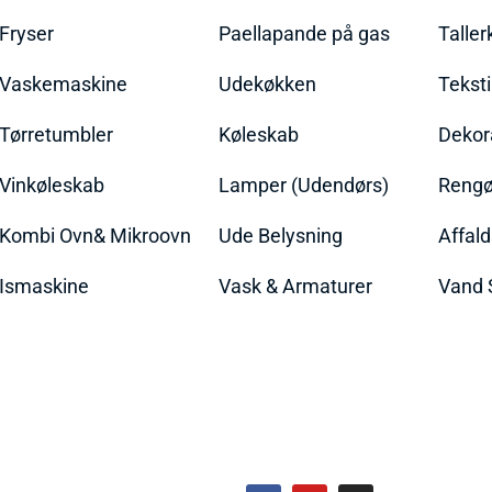
Fryser
Paellapande på gas
Talle
Vaskemaskine
Udekøkken
Teksti
Tørretumbler
Køleskab
Dekor
Vinkøleskab
Lamper (Udendørs)
Rengør
Kombi Ovn& Mikroovn
Ude Belysning
Affal
Ismaskine
Vask & Armaturer
Vand 