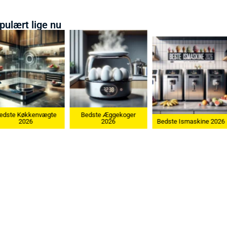
pulært lige nu
Bedste Æggekoger
Bedste Køkken
2026
Bedste Ismaskine 2026
2026