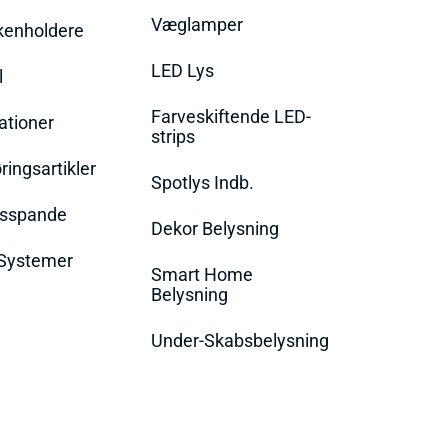
Væglamper
rkenholdere
LED Lys
l
Farveskiftende LED-
ationer
strips
ingsartikler
Spotlys Indb.
dsspande
Dekor Belysning
Systemer
Smart Home
Belysning
Under-Skabsbelysning