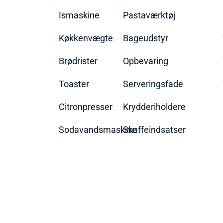
Ismaskine
Pastaværktøj
Køkkenvægte
Bageudstyr
Brødrister
Opbevaring
Toaster
Serveringsfade
Citronpresser
Krydderiholdere
Sodavandsmaskine
Skuffeindsatser