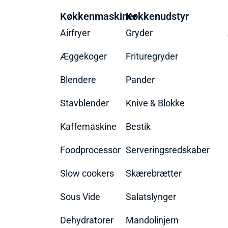
Køkkenmaskiner
Køkkenudstyr
Airfryer
Gryder
Æggekoger
Frituregryder
Blendere
Pander
Stavblender
Knive & Blokke
Kaffemaskine
Bestik
Foodprocessor
Serveringsredskaber
Slow cookers
Skærebrætter
Sous Vide
Salatslynger
Dehydratorer
Mandolinjern