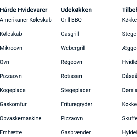
Hårde Hvidevarer
Udekøkken
Tilbe
Amerikaner Køleskab
Grill BBQ
Køkk
Køleskab
Gasgrill
Stege
Mikroovn
Webergrill
Ægged
Ovn
Røgeovn
Hvidl
Pizzaovn
Rotisseri
Dåseå
Kogeplade
Stegeplader
Dørsl
Gaskomfur
Frituregryder
Køkke
Opvaskemaskine
Pizzaovn
Skuff
Emhætte
Gasbrænder
Hylde