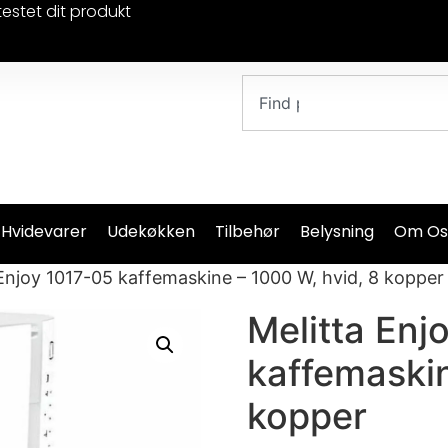
testet dit produkt
 Hvidevarer
Udekøkken
Tilbehør
Belysning
Om Os
 Enjoy 1017-05 kaffemaskine – 1000 W, hvid, 8 kopper
Melitta Enj
kaffemaskin
kopper