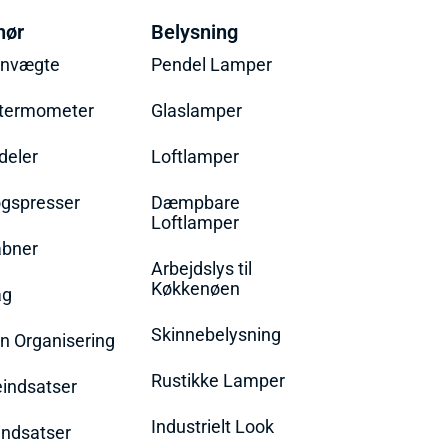
hør
Belysning
envægte
Pendel Lamper
termometer
Glaslamper
eler
Loftlamper
øgspresser
Dæmpbare
Loftlamper
bner
Arbejdslys til
Køkkenøen
ag
Skinnebelysning
n Organisering
Rustikke Lamper
eindsatser
Industrielt Look
indsatser