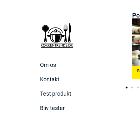
Po
Om os
Bedste Æggekoger
Bedste Køkkenvægte
2026
Bedste Ismaskine 2026
2026
Kontakt
Test produkt
Bliv tester