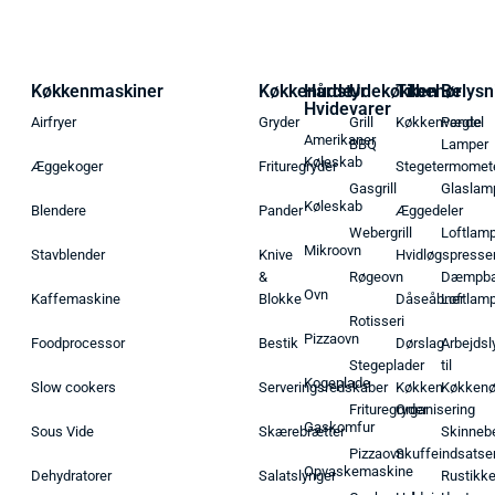
Køkkenmaskiner
Køkkenudstyr
Hårde
Udekøkken
Tilbehør
Belysn
Hvidevarer
Airfryer
Gryder
Grill
Køkkenvægte
Pendel
Amerikaner
BBQ
Lamper
Køleskab
Æggekoger
Frituregryder
Stegetermomet
Gasgrill
Glaslam
Køleskab
Blendere
Pander
Æggedeler
Webergrill
Loftlam
Mikroovn
Stavblender
Knive
Hvidløgspresse
&
Røgeovn
Dæmpba
Ovn
Kaffemaskine
Blokke
Dåseåbner
Loftlam
Rotisseri
Pizzaovn
Foodprocessor
Bestik
Dørslag
Arbejdsl
Stegeplader
til
Kogeplade
Slow cookers
Serveringsredskaber
Køkken
Køkken
Frituregryder
Organisering
Gaskomfur
Sous Vide
Skærebrætter
Skinneb
Pizzaovn
Skuffeindsatse
Opvaskemaskine
Dehydratorer
Salatslynger
Rustikk