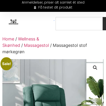
Anmeldelser, priser alt samlet ét sted
Få testet dit produkt
Home
/
Wellness &
Skønhed
/
Massagestol
/ Massagestol stof
mørkegrøn
Sale!