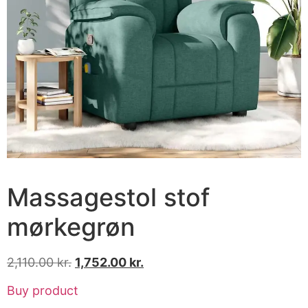
Massagestol stof
mørkegrøn
2,110.00
kr.
1,752.00
kr.
Buy product