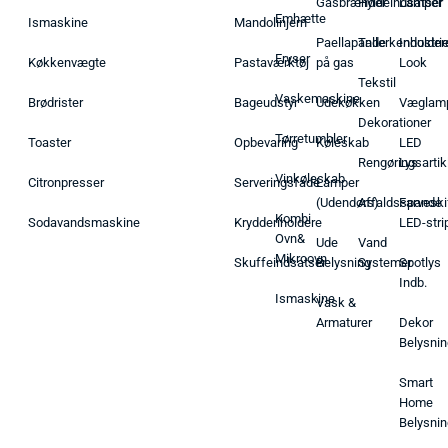
Gasbrænder
Hyldeindsatser
Lamper
Emhætte
Ismaskine
Mandolinjern
Paellapande
Tallerkenholder
Industrie
Fryser
Køkkenvægte
Pastaværktøj
på gas
Look
Tekstil
Vaskemaskine
Brødrister
Bageudstyr
Udekøkken
Væglam
Dekorationer
Tørretumbler
Toaster
Opbevaring
Køleskab
LED
Rengøringsartik
Lys
Vinkøleskab
Citronpresser
Serveringsfade
Lamper
(Udendørs)
Affaldsspande
Farveski
Kombi
Sodavandsmaskine
Krydderiholdere
LED-stri
Ovn&
Ude
Vand
Mikroovn
Skuffeindsatser
Belysning
Systemer
Spotlys
Indb.
Ismaskine
Vask &
Armaturer
Dekor
Belysnin
Smart
Home
Belysnin