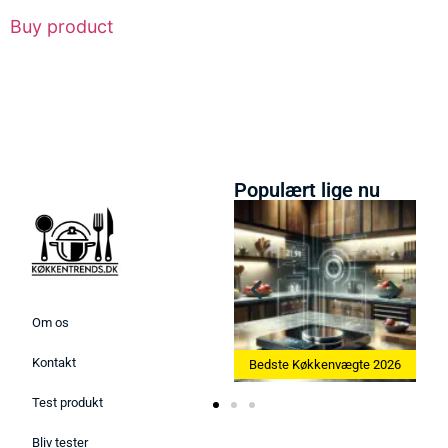
Buy product
Populært lige nu
Om os
Kontakt
ine 2026
Bedste Køkkenvægte 2026
Bedste Æggekoger 2026
Test produkt
Bliv tester