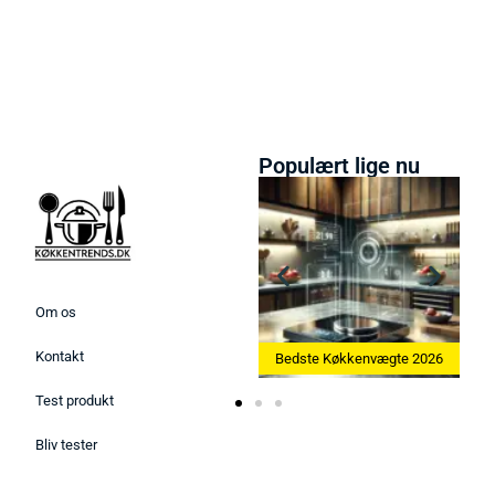
Populært lige nu
Om os
Kontakt
26
Bedste Køkkenvægte 2026
Bedste Æggekoger 2026
Test produkt
Bliv tester