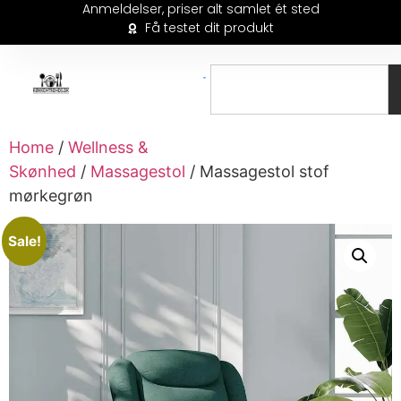
Anmeldelser, priser alt samlet ét sted
Få testet dit produkt
Home
/
Wellness &
Skønhed
/
Massagestol
/ Massagestol stof
mørkegrøn
Sale!