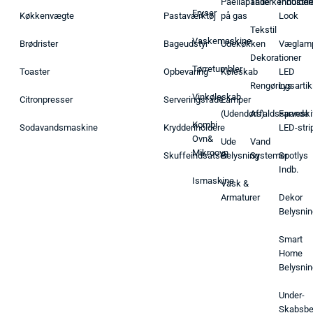
Paellapande
Tallerkenholder
Industrie
Fryser
Køkkenvægte
Pastaværktøj
på gas
Look
Tekstil
Vaskemaskine
Brødrister
Bageudstyr
Udekøkken
Væglam
Dekorationer
Tørretumbler
Toaster
Opbevaring
Køleskab
LED
Rengøringsartik
Lys
Vinkøleskab
Citronpresser
Serveringsfade
Lamper
(Udendørs)
Affaldsspande
Farveski
Kombi
Sodavandsmaskine
Krydderiholdere
LED-stri
Ovn&
Ude
Vand
Mikroovn
Skuffeindsatser
Belysning
Systemer
Spotlys
Indb.
Ismaskine
Vask &
Armaturer
Dekor
Belysnin
Smart
Home
Belysnin
Under-
Skabsbe