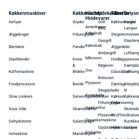
Køkkenmaskiner
Køkkenudstyr
Hårde
Udekøkken
Tilbehør
Belysn
Hvidevarer
Airfryer
Gryder
Grill
Køkkenvægte
Pendel
Amerikaner
BBQ
Lamper
Køleskab
Æggekoger
Frituregryder
Stegetermomet
Gasgrill
Glaslam
Køleskab
Blendere
Pander
Æggedeler
Webergrill
Loftlam
Mikroovn
Stavblender
Knive
Hvidløgspresse
&
Røgeovn
Dæmpba
Ovn
Kaffemaskine
Blokke
Dåseåbner
Loftlam
Rotisseri
Pizzaovn
Foodprocessor
Bestik
Dørslag
Arbejdsl
Stegeplader
til
Kogeplade
Slow cookers
Serveringsredskaber
Køkken
Køkken
Frituregryder
Organisering
Gaskomfur
Sous Vide
Skærebrætter
Skinneb
Pizzaovn
Skuffeindsatse
Opvaskemaskine
Dehydratorer
Salatslynger
Rustikk
Gasbrænder
Hyldeindsatser
Lamper
Emhætte
Ismaskine
Mandolinjern