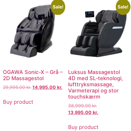
Sale!
Sale!
OGAWA Sonic-X – Grå –
Luksus Massagestol
2D Massagestol
4D med SL-teknologi,
lufttryksmassage,
29,995.00
kr.
14,995.00
kr.
Varmeterapi og stor
touchskærm
Buy product
38,999.00
kr.
13,995.00
kr.
Buy product