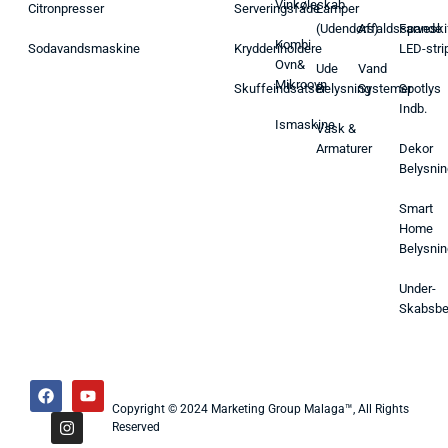
Vinkøleskab
Citronpresser
Serveringsfade
Lamper
(Udendørs)
Affaldsspande
Farveski
Kombi
Sodavandsmaskine
Krydderiholdere
LED-stri
Ovn&
Ude
Vand
Mikroovn
Skuffeindsatser
Belysning
Systemer
Spotlys
Indb.
Ismaskine
Vask &
Armaturer
Dekor
Belysnin
Smart
Home
Belysnin
Under-
Skabsbe
Copyright © 2024 Marketing Group Malaga™, All Rights
Reserved