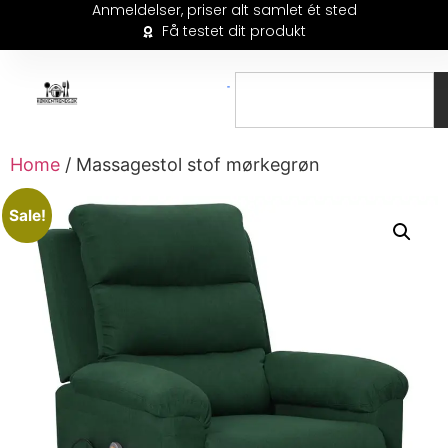
Anmeldelser, priser alt samlet ét sted
Få testet dit produkt
Home
/ Massagestol stof mørkegrøn
Sale!