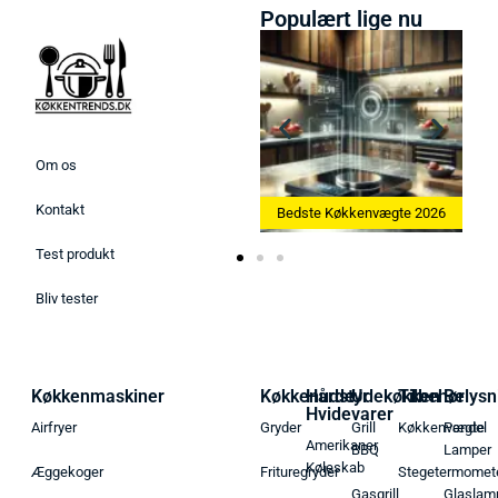
Populært lige nu
Om os
Kontakt
Bedste Ismaskine 2026
Bedste Køkkenvægte 2026
Test produkt
Bliv tester
Køkkenmaskiner
Køkkenudstyr
Hårde
Udekøkken
Tilbehør
Belysn
Hvidevarer
Airfryer
Gryder
Grill
Køkkenvægte
Pendel
Amerikaner
BBQ
Lamper
Køleskab
Æggekoger
Frituregryder
Stegetermomet
Gasgrill
Glaslam