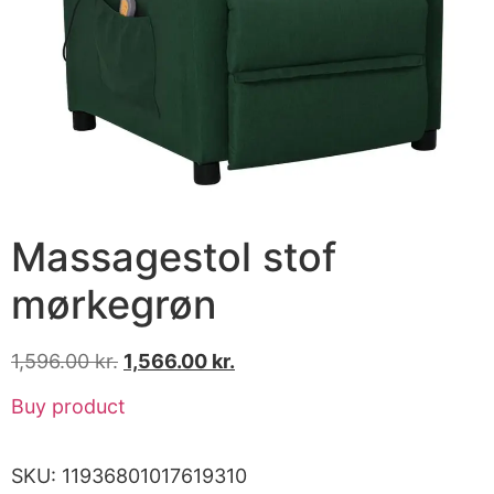
Massagestol stof
mørkegrøn
1,596.00
kr.
1,566.00
kr.
Buy product
SKU:
11936801017619310