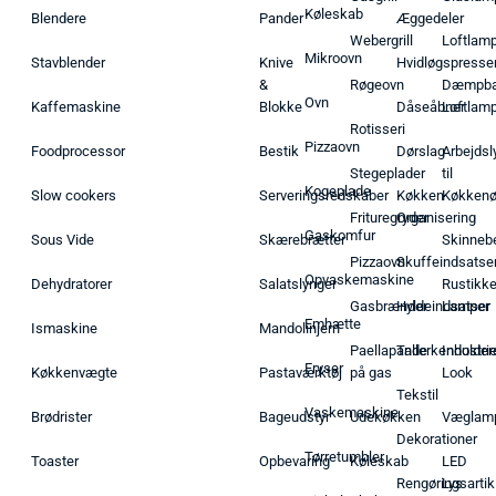
Køleskab
Blendere
Pander
Æggedeler
Webergrill
Loftlam
Mikroovn
Stavblender
Knive
Hvidløgspresse
&
Røgeovn
Dæmpba
Ovn
Kaffemaskine
Blokke
Dåseåbner
Loftlam
Rotisseri
Pizzaovn
Foodprocessor
Bestik
Dørslag
Arbejdsl
Stegeplader
til
Kogeplade
Slow cookers
Serveringsredskaber
Køkken
Køkken
Frituregryder
Organisering
Gaskomfur
Sous Vide
Skærebrætter
Skinneb
Pizzaovn
Skuffeindsatse
Opvaskemaskine
Dehydratorer
Salatslynger
Rustikk
Gasbrænder
Hyldeindsatser
Lamper
Emhætte
Ismaskine
Mandolinjern
Paellapande
Tallerkenholder
Industrie
Fryser
Køkkenvægte
Pastaværktøj
på gas
Look
Tekstil
Vaskemaskine
Brødrister
Bageudstyr
Udekøkken
Væglam
Dekorationer
Tørretumbler
Toaster
Opbevaring
Køleskab
LED
Rengøringsartik
Lys