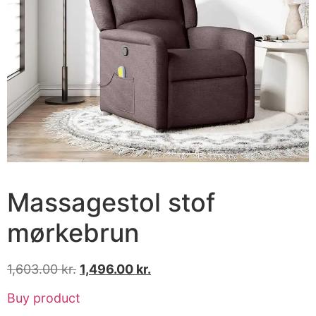
Massagestol stof
mørkebrun
1,603.00
kr.
1,496.00
kr.
Buy product