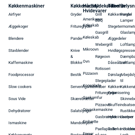
Køkkenmaskiner
Køkkenudstyr
Hårde
Udekøkken
Tilbehør
Belysn
Hvidevarer
Airfryer
Gryder
Grill
Køkkenvægte
Pendel
Amerikaner
BBQ
Lamper
Køleskab
Æggekoger
Frituregryder
Stegetermomet
Gasgrill
Glaslam
Køleskab
Blendere
Pander
Æggedeler
Webergrill
Loftlam
Mikroovn
Stavblender
Knive
Hvidløgspresse
&
Røgeovn
Dæmpba
Ovn
Kaffemaskine
Blokke
Dåseåbner
Loftlam
Rotisseri
Pizzaovn
Foodprocessor
Bestik
Dørslag
Arbejdsl
Stegeplader
til
Kogeplade
Slow cookers
Serveringsredskaber
Køkken
Køkken
Frituregryder
Organisering
Gaskomfur
Sous Vide
Skærebrætter
Skinneb
Pizzaovn
Skuffeindsatse
Opvaskemaskine
Dehydratorer
Salatslynger
Rustikk
Gasbrænder
Hyldeindsatser
Lamper
Emhætte
Ismaskine
Mandolinjern
Paellapande
Tallerkenholder
Industrie
Fryser
Køkkenvægte
Pastaværktøj
på gas
Look