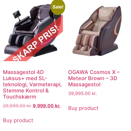
Sale!
Massagestol 4D
OGAWA Cosmos X –
Luksus+ med SL-
Meteor Brown – 3D
teknologi, Varmeterapi,
Massagestol
Stemme Kontrol &
39,995.00
kr.
Touchskærm
29,999.00
kr.
9,999.00
kr.
Buy product
Buy product