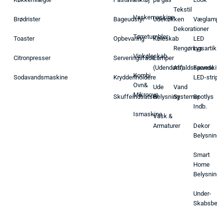
Tekstil
Vaskemaskine
Brødrister
Bageudstyr
Udekøkken
Væglam
Dekorationer
Tørretumbler
Toaster
Opbevaring
Køleskab
LED
Rengøringsartik
Lys
Vinkøleskab
Citronpresser
Serveringsfade
Lamper
(Udendørs)
Affaldsspande
Farveski
Kombi
Sodavandsmaskine
Krydderiholdere
LED-stri
Ovn&
Ude
Vand
Mikroovn
Skuffeindsatser
Belysning
Systemer
Spotlys
Indb.
Ismaskine
Vask &
Armaturer
Dekor
Belysnin
Smart
Home
Belysnin
Under-
Skabsbe