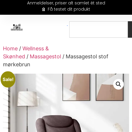
Anmeldelser, priser alt samlet ét sted
Få testet dit produkt
Home
/
Wellness &
Skønhed
/
Massagestol
/ Massagestol stof
mørkebrun
Sale!