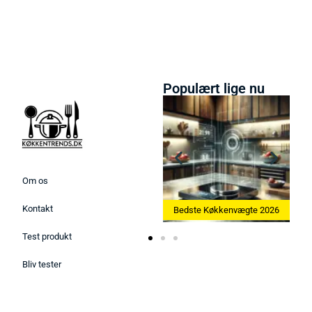
Populært lige nu
Om os
Kontakt
askine 2026
Bedste Køkkenvægte 2026
Bedste Æggekoger 20
Test produkt
Bliv tester