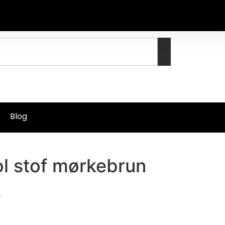
Blog
l stof mørkebrun
.