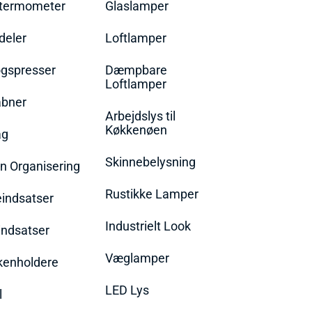
termometer
Glaslamper
eler
Loftlamper
øgspresser
Dæmpbare
Loftlamper
bner
Arbejdslys til
Køkkenøen
ag
Skinnebelysning
n Organisering
Rustikke Lamper
eindsatser
Industrielt Look
indsatser
Væglamper
rkenholdere
LED Lys
l