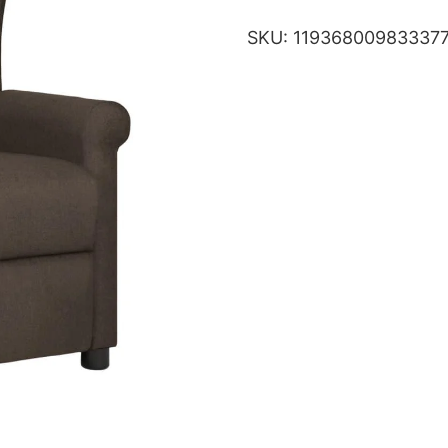
SKU:
11936800983337