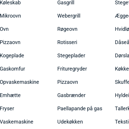
Køleskab
Gasgrill
Stege
Mikroovn
Webergrill
Ægged
Ovn
Røgeovn
Hvidl
Pizzaovn
Rotisseri
Dåseå
Kogeplade
Stegeplader
Dørsl
Gaskomfur
Frituregryder
Køkke
Opvaskemaskine
Pizzaovn
Skuff
Emhætte
Gasbrænder
Hylde
Fryser
Paellapande på gas
Talle
Vaskemaskine
Udekøkken
Teksti