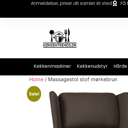
Anmeldelser, priser alt samlet ét sted
Få 
Køkkenmaskiner
Køkkenudstyr
Hårde
Home
/ Massagestol stof mørkebrun
Sale!