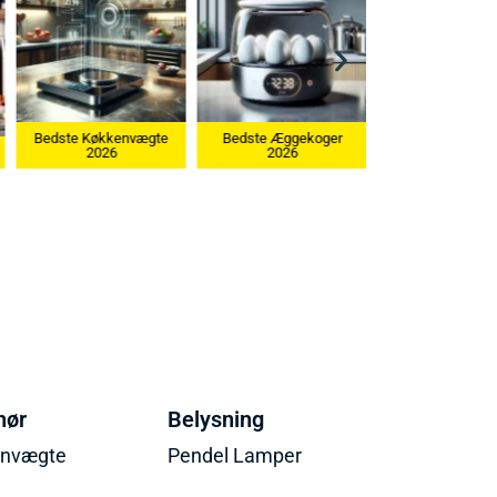
Bedste Køkkenvægte
Bedste Æggekoger
2026
2026
Bedste Ismaskine 20
hør
Belysning
envægte
Pendel Lamper