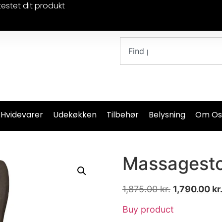
testet dit produkt
 Hvidevarer
Udekøkken
Tilbehør
Belysning
Om Os
Massagesto
1,875.00
kr.
1,790.00
kr
Buy product