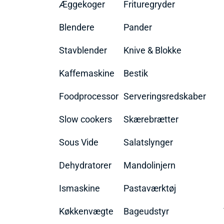
Æggekoger
Frituregryder
Blendere
Pander
Stavblender
Knive & Blokke
Kaffemaskine
Bestik
Foodprocessor
Serveringsredskaber
Slow cookers
Skærebrætter
Sous Vide
Salatslynger
Dehydratorer
Mandolinjern
Ismaskine
Pastaværktøj
Køkkenvægte
Bageudstyr