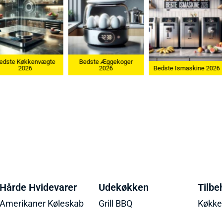
e Køkkenvægte
Bedste Æggekoger
2026
2026
Bedste Ismaskine 2026
Hårde Hvidevarer
Udekøkken
Tilbe
Amerikaner Køleskab
Grill BBQ
Køkk