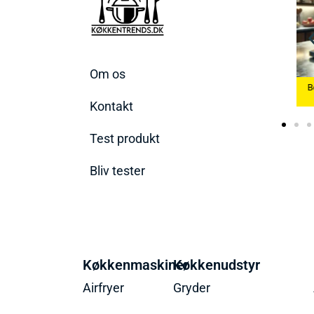
Om os
envægte
Bedste Æggekoger
Bedst
2026
Bedste Ismaskine 2026
Kontakt
Test produkt
Bliv tester
Køkkenmaskiner
Køkkenudstyr
Airfryer
Gryder