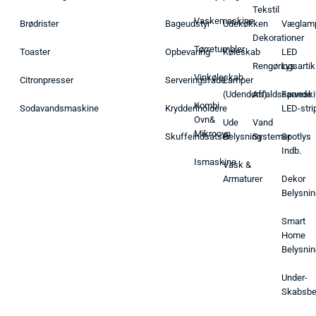
Tekstil
Vaskemaskine
Brødrister
Bageudstyr
Udekøkken
Væglam
Dekorationer
Tørretumbler
Toaster
Opbevaring
Køleskab
LED
Rengøringsartik
Lys
Vinkøleskab
Citronpresser
Serveringsfade
Lamper
(Udendørs)
Affaldsspande
Farveski
Kombi
Sodavandsmaskine
Krydderiholdere
LED-stri
Ovn&
Ude
Vand
Mikroovn
Skuffeindsatser
Belysning
Systemer
Spotlys
Indb.
Ismaskine
Vask &
Armaturer
Dekor
Belysnin
Smart
Home
Belysnin
Under-
Skabsbe