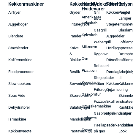
Køkkenmaskiner
Køkkenudstyr
Hårde
Udekøkken
Tilbehør
Belysn
Hvidevarer
Airfryer
Gryder
Grill
Køkkenvægte
Pendel
Amerikaner
BBQ
Lamper
Køleskab
Æggekoger
Frituregryder
Stegetermomet
Gasgrill
Glaslam
Køleskab
Blendere
Pander
Æggedeler
Webergrill
Loftlam
Mikroovn
Stavblender
Knive
Hvidløgspresse
&
Røgeovn
Dæmpba
Ovn
Kaffemaskine
Blokke
Dåseåbner
Loftlam
Rotisseri
Pizzaovn
Foodprocessor
Bestik
Dørslag
Arbejdsl
Stegeplader
til
Kogeplade
Slow cookers
Serveringsredskaber
Køkken
Køkken
Frituregryder
Organisering
Gaskomfur
Sous Vide
Skærebrætter
Skinneb
Pizzaovn
Skuffeindsatse
Opvaskemaskine
Dehydratorer
Salatslynger
Rustikk
Gasbrænder
Hyldeindsatser
Lamper
Emhætte
Ismaskine
Mandolinjern
Paellapande
Tallerkenholder
Industrie
Fryser
Køkkenvægte
Pastaværktøj
på gas
Look