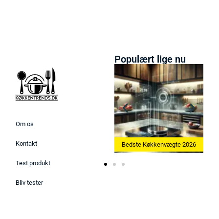
Populært lige nu
Om os
Kontakt
skine 2026
Bedste Køkkenvægte 2026
Bedste Æggekoger 2026
Test produkt
Bliv tester