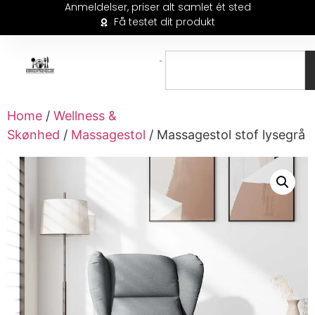
Anmeldelser, priser alt samlet ét sted
Få testet dit produkt
Home
/
Wellness &
Skønhed
/
Massagestol
/ Massagestol stof lysegrå