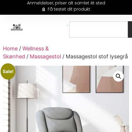
Anmeldelser, priser alt samlet ét sted
Få testet dit produkt
Home
/
Wellness &
Skønhed
/
Massagestol
/ Massagestol stof lysegrå
Sale!