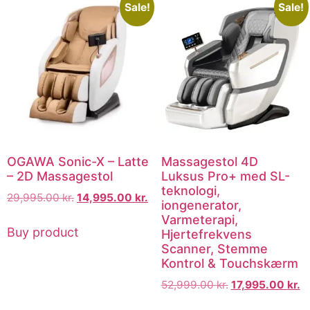
Sale!
Sale!
OGAWA Sonic-X – Latte
Massagestol 4D
– 2D Massagestol
Luksus Pro+ med SL-
teknologi,
29,995.00
kr.
14,995.00
kr.
iongenerator,
Varmeterapi,
Buy product
Hjertefrekvens
Scanner, Stemme
Kontrol & Touchskærm
52,999.00
kr.
17,995.00
kr.