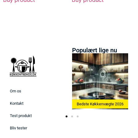
Populært lige nu
Om os
Kontakt
kine 2026
Bedste Køkkenvægte 2026
Bedste Æggekoger 2026
Test produkt
Bliv tester