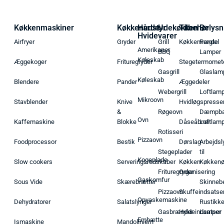
Køkkenmaskiner
Køkkenudstyr
Hårde
Udekøkken
Tilbehør
Belysn
Hvidevarer
Airfryer
Gryder
Grill
Køkkenvægte
Pendel
Amerikaner
BBQ
Lamper
Køleskab
Æggekoger
Frituregryder
Stegetermomet
Gasgrill
Glaslam
Køleskab
Blendere
Pander
Æggedeler
Webergrill
Loftlam
Mikroovn
Stavblender
Knive
Hvidløgspresse
&
Røgeovn
Dæmpba
Ovn
Kaffemaskine
Blokke
Dåseåbner
Loftlam
Rotisseri
Pizzaovn
Foodprocessor
Bestik
Dørslag
Arbejdsl
Stegeplader
til
Kogeplade
Slow cookers
Serveringsredskaber
Køkken
Køkken
Frituregryder
Organisering
Gaskomfur
Sous Vide
Skærebrætter
Skinneb
Pizzaovn
Skuffeindsatse
Opvaskemaskine
Dehydratorer
Salatslynger
Rustikk
Gasbrænder
Hyldeindsatser
Lamper
Emhætte
Ismaskine
Mandolinjern