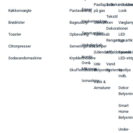
Paellapande
Tallerkenholder
Industrie
Fryser
Køkkenvægte
Pastaværktøj
på gas
Look
Tekstil
Vaskemaskine
Brødrister
Bageudstyr
Udekøkken
Væglam
Dekorationer
Tørretumbler
Toaster
Opbevaring
Køleskab
LED
Rengøringsartik
Lys
Vinkøleskab
Citronpresser
Serveringsfade
Lamper
(Udendørs)
Affaldsspande
Farveski
Kombi
Sodavandsmaskine
Krydderiholdere
LED-stri
Ovn&
Ude
Vand
Mikroovn
Skuffeindsatser
Belysning
Systemer
Spotlys
Indb.
Ismaskine
Vask &
Armaturer
Dekor
Belysnin
Smart
Home
Belysnin
Under-