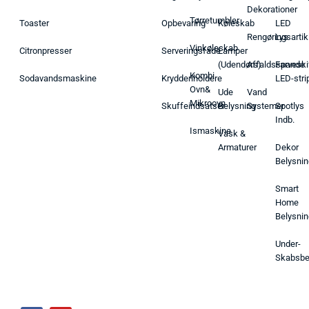
Dekorationer
Tørretumbler
Toaster
Opbevaring
Køleskab
LED
Rengøringsartik
Lys
Vinkøleskab
Citronpresser
Serveringsfade
Lamper
(Udendørs)
Affaldsspande
Farveski
Kombi
Sodavandsmaskine
Krydderiholdere
LED-stri
Ovn&
Ude
Vand
Mikroovn
Skuffeindsatser
Belysning
Systemer
Spotlys
Indb.
Ismaskine
Vask &
Armaturer
Dekor
Belysnin
Smart
Home
Belysnin
Under-
Skabsbe