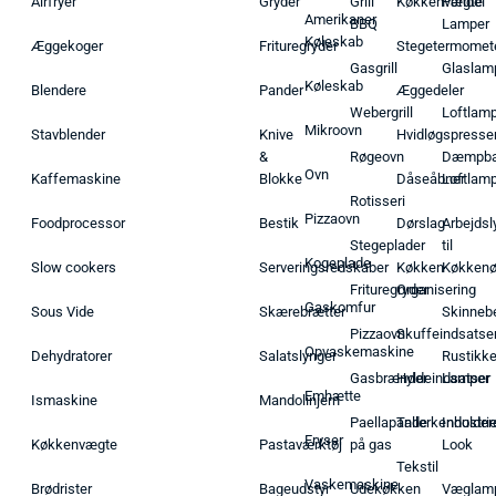
Airfryer
Gryder
Grill
Køkkenvægte
Pendel
Amerikaner
BBQ
Lamper
Køleskab
Æggekoger
Frituregryder
Stegetermomet
Gasgrill
Glaslam
Køleskab
Blendere
Pander
Æggedeler
Webergrill
Loftlam
Mikroovn
Stavblender
Knive
Hvidløgspresse
&
Røgeovn
Dæmpba
Ovn
Kaffemaskine
Blokke
Dåseåbner
Loftlam
Rotisseri
Pizzaovn
Foodprocessor
Bestik
Dørslag
Arbejdsl
Stegeplader
til
Kogeplade
Slow cookers
Serveringsredskaber
Køkken
Køkken
Frituregryder
Organisering
Gaskomfur
Sous Vide
Skærebrætter
Skinneb
Pizzaovn
Skuffeindsatse
Opvaskemaskine
Dehydratorer
Salatslynger
Rustikk
Gasbrænder
Hyldeindsatser
Lamper
Emhætte
Ismaskine
Mandolinjern
Paellapande
Tallerkenholder
Industrie
Fryser
Køkkenvægte
Pastaværktøj
på gas
Look
Tekstil
Vaskemaskine
Brødrister
Bageudstyr
Udekøkken
Væglam