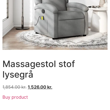
Massagestol stof
lysegrå
1,854.00
kr.
1,526.00
kr.
Buy product