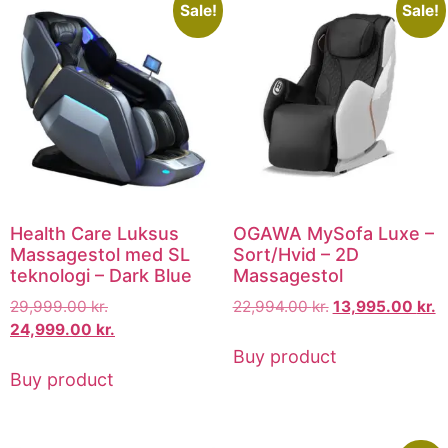
Sale!
Sale!
Health Care Luksus
OGAWA MySofa Luxe –
Massagestol med SL
Sort/Hvid – 2D
teknologi – Dark Blue
Massagestol
29,999.00
kr.
22,994.00
kr.
13,995.00
kr.
24,999.00
kr.
Buy product
Buy product