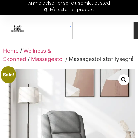
Anmeldelser, priser alt samlet ét sted
Få testet dit produkt
Home
/
Wellness &
Skønhed
/
Massagestol
/ Massagestol stof lysegrå
Sale!