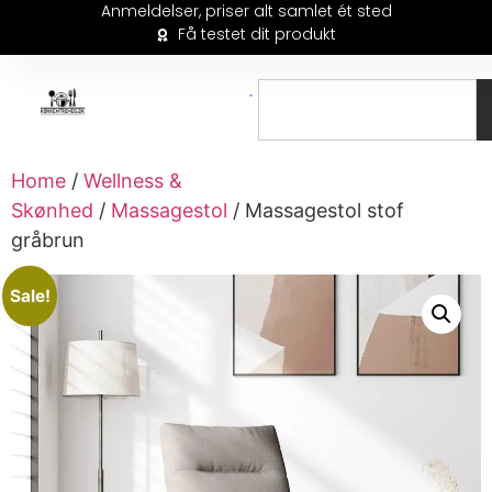
Anmeldelser, priser alt samlet ét sted
Få testet dit produkt
Home
/
Wellness &
Skønhed
/
Massagestol
/ Massagestol stof
gråbrun
Sale!