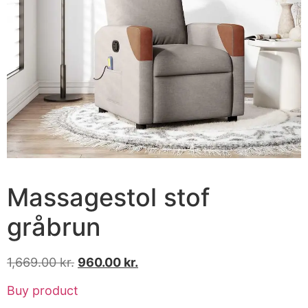
Massagestol stof
gråbrun
1,669.00
kr.
960.00
kr.
Buy product