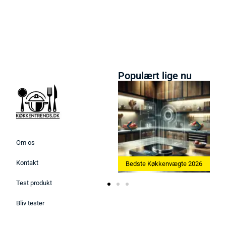
Populært lige nu
Om os
Kontakt
kine 2026
Bedste Køkkenvægte 2026
Bedste Æggekoger 2026
Test produkt
Bliv tester