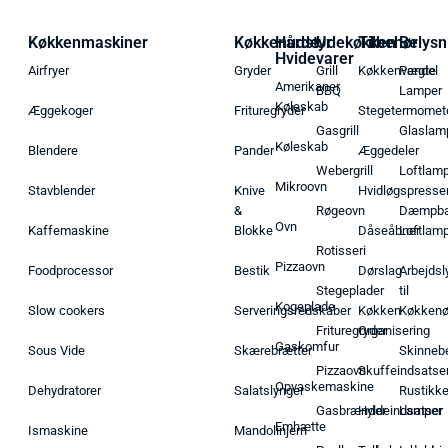
Køkkenmaskiner
Køkkenudstyr
Hårde
Udekøkken
Tilbehør
Belysn
Hvidevarer
Airfryer
Gryder
Grill
Køkkenvægte
Pendel
Amerikaner
BBQ
Lamper
Køleskab
Æggekoger
Frituregryder
Stegetermomet
Gasgrill
Glaslam
Køleskab
Blendere
Pander
Æggedeler
Webergrill
Loftlam
Mikroovn
Stavblender
Knive
Hvidløgspresse
&
Røgeovn
Dæmpba
Ovn
Kaffemaskine
Blokke
Dåseåbner
Loftlam
Rotisseri
Pizzaovn
Foodprocessor
Bestik
Dørslag
Arbejdsl
Stegeplader
til
Kogeplade
Slow cookers
Serveringsredskaber
Køkken
Køkken
Frituregryder
Organisering
Gaskomfur
Sous Vide
Skærebrætter
Skinneb
Pizzaovn
Skuffeindsatse
Opvaskemaskine
Dehydratorer
Salatslynger
Rustikk
Gasbrænder
Hyldeindsatser
Lamper
Emhætte
Ismaskine
Mandolinjern