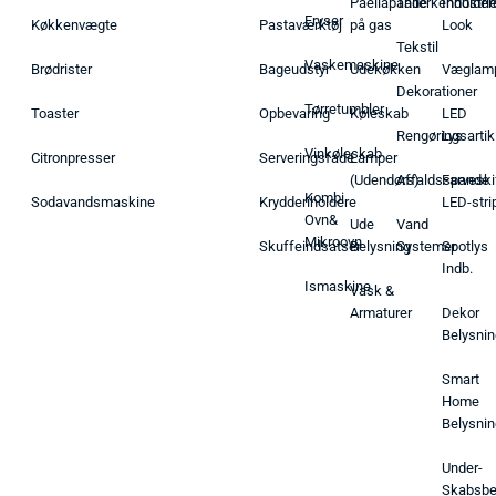
Paellapande
Tallerkenholder
Industrie
Fryser
Køkkenvægte
Pastaværktøj
på gas
Look
Tekstil
Vaskemaskine
Brødrister
Bageudstyr
Udekøkken
Væglam
Dekorationer
Tørretumbler
Toaster
Opbevaring
Køleskab
LED
Rengøringsartik
Lys
Vinkøleskab
Citronpresser
Serveringsfade
Lamper
(Udendørs)
Affaldsspande
Farveski
Kombi
Sodavandsmaskine
Krydderiholdere
LED-stri
Ovn&
Ude
Vand
Mikroovn
Skuffeindsatser
Belysning
Systemer
Spotlys
Indb.
Ismaskine
Vask &
Armaturer
Dekor
Belysnin
Smart
Home
Belysnin
Under-
Skabsbe