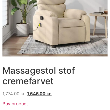
Massagestol stof
cremefarvet
1,774.00
kr.
1,646.00
kr.
Buy product