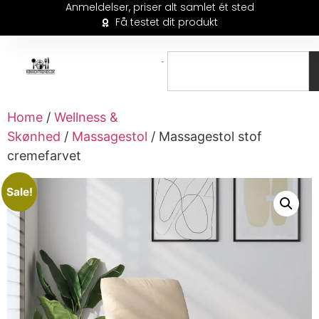
Anmeldelser, priser alt samlet ét sted
Få testet dit produkt
Home
/
Wellness &
Skønhed
/
Massagestol
/ Massagestol stof
cremefarvet
Sale!