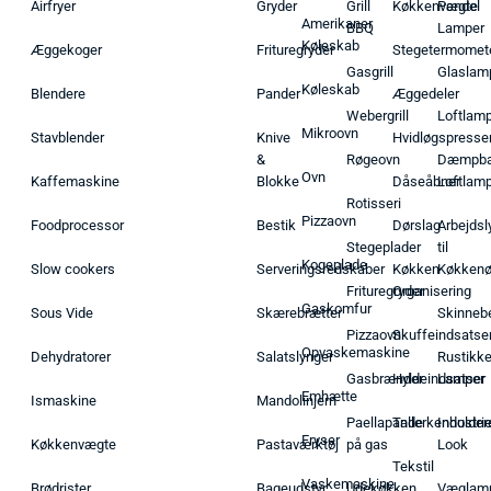
Airfryer
Gryder
Grill
Køkkenvægte
Pendel
Amerikaner
BBQ
Lamper
Køleskab
Æggekoger
Frituregryder
Stegetermomet
Gasgrill
Glaslam
Køleskab
Blendere
Pander
Æggedeler
Webergrill
Loftlam
Mikroovn
Stavblender
Knive
Hvidløgspresse
&
Røgeovn
Dæmpba
Ovn
Kaffemaskine
Blokke
Dåseåbner
Loftlam
Rotisseri
Pizzaovn
Foodprocessor
Bestik
Dørslag
Arbejdsl
Stegeplader
til
Kogeplade
Slow cookers
Serveringsredskaber
Køkken
Køkken
Frituregryder
Organisering
Gaskomfur
Sous Vide
Skærebrætter
Skinneb
Pizzaovn
Skuffeindsatse
Opvaskemaskine
Dehydratorer
Salatslynger
Rustikk
Gasbrænder
Hyldeindsatser
Lamper
Emhætte
Ismaskine
Mandolinjern
Paellapande
Tallerkenholder
Industrie
Fryser
Køkkenvægte
Pastaværktøj
på gas
Look
Tekstil
Vaskemaskine
Brødrister
Bageudstyr
Udekøkken
Væglam