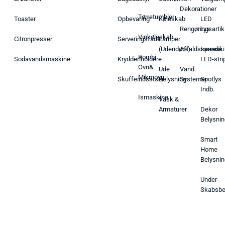
Dekorationer
Tørretumbler
Toaster
Opbevaring
Køleskab
LED
Rengøringsartik
Lys
Vinkøleskab
Citronpresser
Serveringsfade
Lamper
(Udendørs)
Affaldsspande
Farveski
Kombi
Sodavandsmaskine
Krydderiholdere
LED-stri
Ovn&
Ude
Vand
Mikroovn
Skuffeindsatser
Belysning
Systemer
Spotlys
Indb.
Ismaskine
Vask &
Armaturer
Dekor
Belysnin
Smart
Home
Belysnin
Under-
Skabsbe