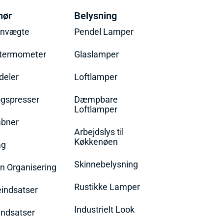
hør
Belysning
envægte
Pendel Lamper
termometer
Glaslamper
eler
Loftlamper
øgspresser
Dæmpbare
Loftlamper
bner
Arbejdslys til
Køkkenøen
ag
Skinnebelysning
n Organisering
Rustikke Lamper
eindsatser
Industrielt Look
indsatser