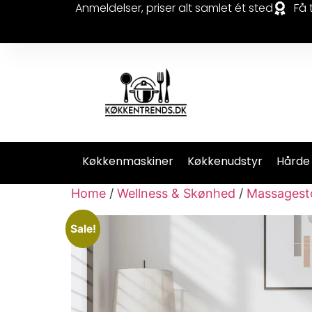
Anmeldelser, priser alt samlet ét sted
Få 
Køkkenmaskiner
Køkkenudstyr
Hårde
Home
/
Wellness & Skønhed
/
Massagest
Sale!