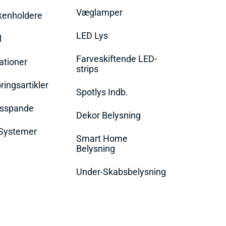
Væglamper
rkenholdere
LED Lys
l
Farveskiftende LED-
ationer
strips
ingsartikler
Spotlys Indb.
dsspande
Dekor Belysning
Systemer
Smart Home
Belysning
Under-Skabsbelysning