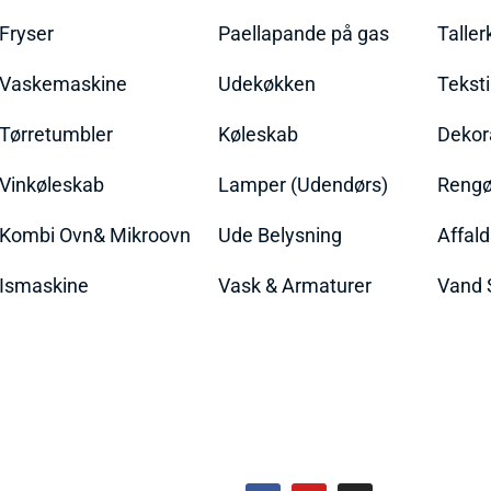
Fryser
Paellapande på gas
Talle
Vaskemaskine
Udekøkken
Teksti
Tørretumbler
Køleskab
Dekor
Vinkøleskab
Lamper (Udendørs)
Rengør
Kombi Ovn& Mikroovn
Ude Belysning
Affal
Ismaskine
Vask & Armaturer
Vand 