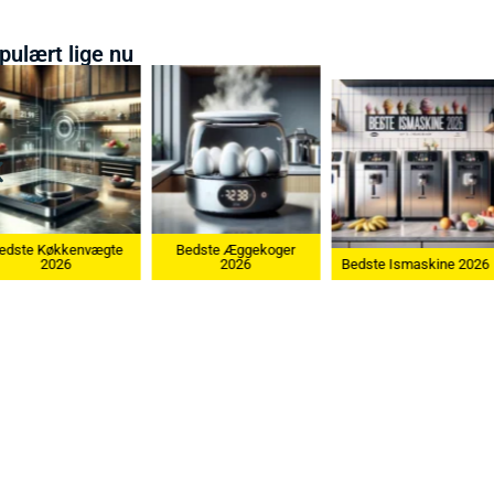
pulært lige nu
Bedste Æggekoger
Bedste Køkkenvægte
2026
Bedste Ismaskine 2026
2026