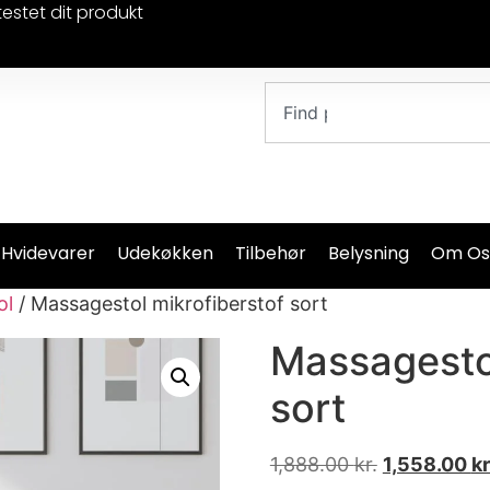
testet dit produkt
 Hvidevarer
Udekøkken
Tilbehør
Belysning
Om Os
ol
/ Massagestol mikrofiberstof sort
Massagestol
sort
1,888.00
kr.
1,558.00
kr