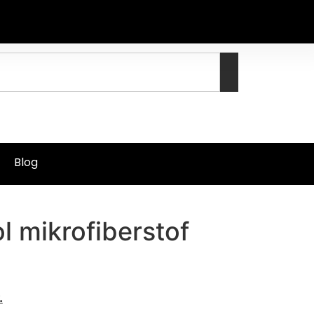
Blog
 mikrofiberstof
.