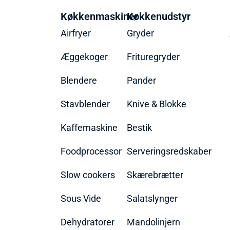
Køkkenmaskiner
Køkkenudstyr
Airfryer
Gryder
Æggekoger
Frituregryder
Blendere
Pander
Stavblender
Knive & Blokke
Kaffemaskine
Bestik
Foodprocessor
Serveringsredskaber
Slow cookers
Skærebrætter
Sous Vide
Salatslynger
Dehydratorer
Mandolinjern