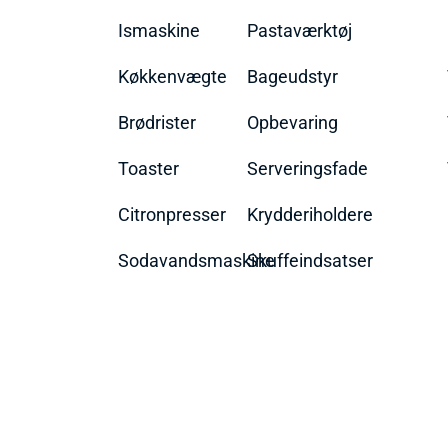
Ismaskine
Pastaværktøj
Køkkenvægte
Bageudstyr
Brødrister
Opbevaring
Toaster
Serveringsfade
Citronpresser
Krydderiholdere
Sodavandsmaskine
Skuffeindsatser