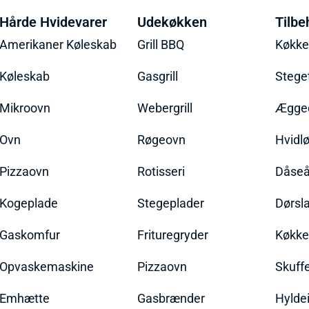
Hårde Hvidevarer
Udekøkken
Tilbe
Amerikaner Køleskab
Grill BBQ
Køkk
Køleskab
Gasgrill
Stege
Mikroovn
Webergrill
Ægged
Ovn
Røgeovn
Hvidl
Pizzaovn
Rotisseri
Dåseå
Kogeplade
Stegeplader
Dørsl
Gaskomfur
Frituregryder
Køkke
Opvaskemaskine
Pizzaovn
Skuff
Emhætte
Gasbrænder
Hylde