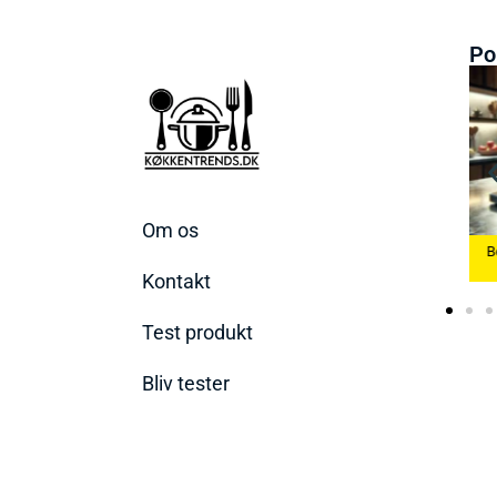
Po
Om os
 Æggekoger
Bedste Køkkenvægte
2026
Bedste Ismaskine 2026
2026
Kontakt
Test produkt
Bliv tester