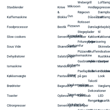
Webergrill
Loftlam
Mikroovn
Stavblender
Knive
Hvidløgspresse
&
Røgeovn
Dæmpba
Ovn
Kaffemaskine
Blokke
Dåseåbner
Loftlam
Rotisseri
Pizzaovn
Foodprocessor
Bestik
Dørslag
Arbejdsl
Stegeplader
til
Kogeplade
Slow cookers
Serveringsredskaber
Køkken
Køkken
Frituregryder
Organisering
Gaskomfur
Sous Vide
Skærebrætter
Skinneb
Pizzaovn
Skuffeindsatse
Opvaskemaskine
Dehydratorer
Salatslynger
Rustikk
Gasbrænder
Hyldeindsatser
Lamper
Emhætte
Ismaskine
Mandolinjern
Paellapande
Tallerkenholder
Industrie
Fryser
Køkkenvægte
Pastaværktøj
på gas
Look
Tekstil
Vaskemaskine
Brødrister
Bageudstyr
Udekøkken
Væglam
Dekorationer
Tørretumbler
Toaster
Opbevaring
Køleskab
LED
Rengøringsartik
Lys
Vinkøleskab
Citronpresser
Serveringsfade
Lamper