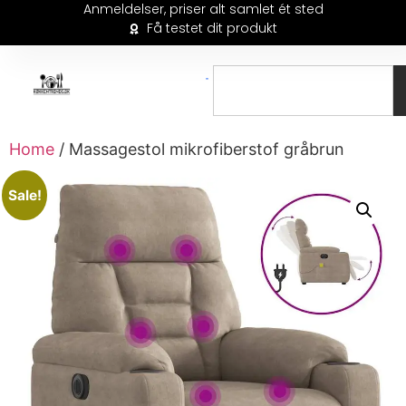
Anmeldelser, priser alt samlet ét sted
Få testet dit produkt
Home
/ Massagestol mikrofiberstof gråbrun
Sale!