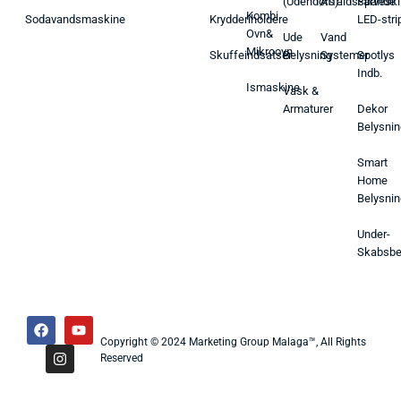
(Udendørs)
Affaldsspande
Farveski
Kombi
Sodavandsmaskine
Krydderiholdere
LED-stri
Ovn&
Ude
Vand
Mikroovn
Skuffeindsatser
Belysning
Systemer
Spotlys
Indb.
Ismaskine
Vask &
Armaturer
Dekor
Belysnin
Smart
Home
Belysnin
Under-
Skabsbe
Copyright © 2024 Marketing Group Malaga™, All Rights
Reserved