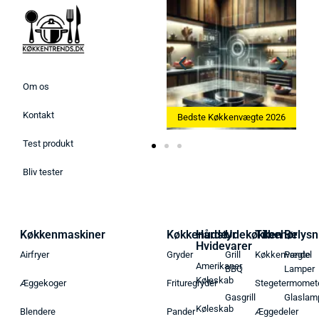
Om os
Kontakt
Bedste Ismaskine 2026
Bedste Køkkenvægte 2026
Test produkt
Bliv tester
Køkkenmaskiner
Køkkenudstyr
Hårde
Udekøkken
Tilbehør
Belysn
Hvidevarer
Airfryer
Gryder
Grill
Køkkenvægte
Pendel
Amerikaner
BBQ
Lamper
Køleskab
Æggekoger
Frituregryder
Stegetermomet
Gasgrill
Glaslam
Køleskab
Blendere
Pander
Æggedeler