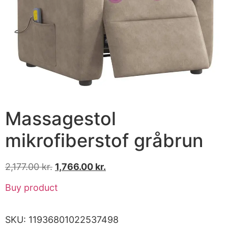
Massagestol
mikrofiberstof gråbrun
2,177.00
kr.
1,766.00
kr.
Buy product
SKU:
11936801022537498