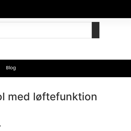
Blog
l med løftefunktion
å
.