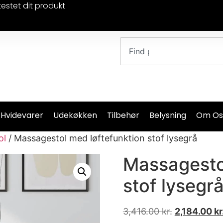
testet dit produkt
 Hvidevarer
Udekøkken
Tilbehør
Belysning
Om Os
ol
/ Massagestol med løftefunktion stof lysegrå
Massagesto
stof lysegr
3,416.00
kr.
2,184.00
kr