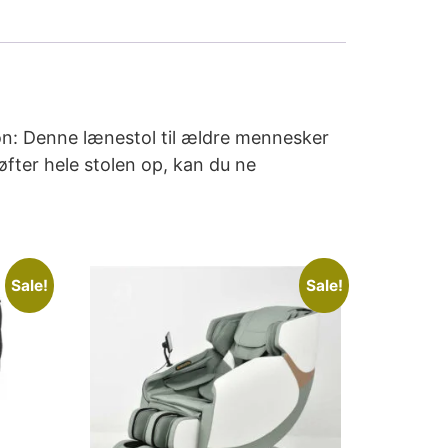
ion: Denne lænestol til ældre mennesker
øfter hele stolen op, kan du ne
Sale!
Sale!