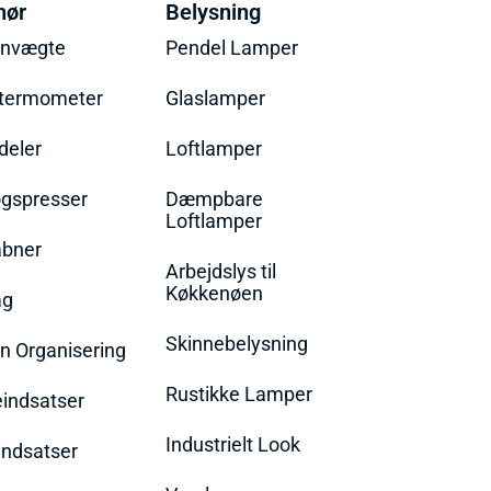
hør
Belysning
envægte
Pendel Lamper
termometer
Glaslamper
eler
Loftlamper
øgspresser
Dæmpbare
Loftlamper
bner
Arbejdslys til
Køkkenøen
ag
Skinnebelysning
n Organisering
Rustikke Lamper
eindsatser
Industrielt Look
indsatser