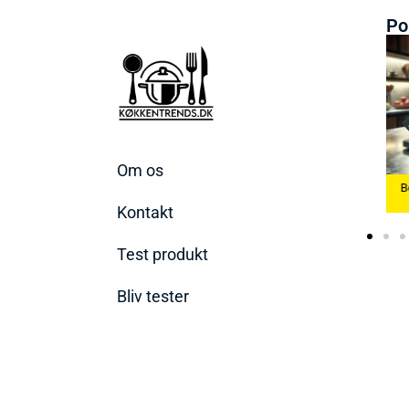
Po
Om os
 Æggekoger
Bedste Køkkenvægte
2026
Bedste Ismaskine 2026
2026
Kontakt
Test produkt
Bliv tester