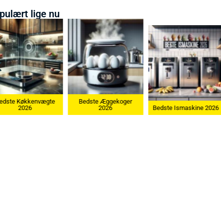
pulært lige nu
Bedste Æggekoger
Bedste Køkkenvægte
2026
Bedste Ismaskine 2026
2026