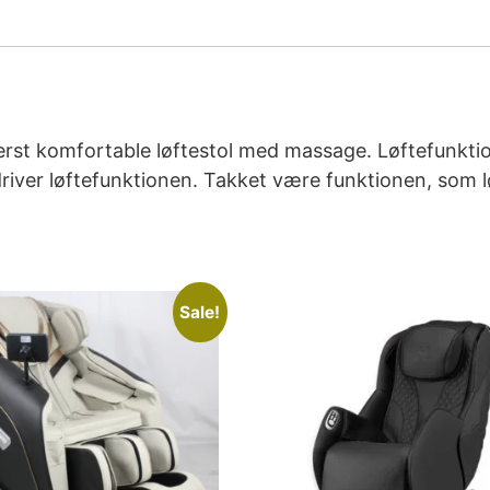
derst komfortable løftestol med massage. Løftefunkt
driver løftefunktionen. Takket være funktionen, som l
Sale!