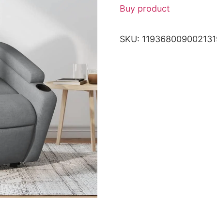
Buy product
SKU:
119368009002131