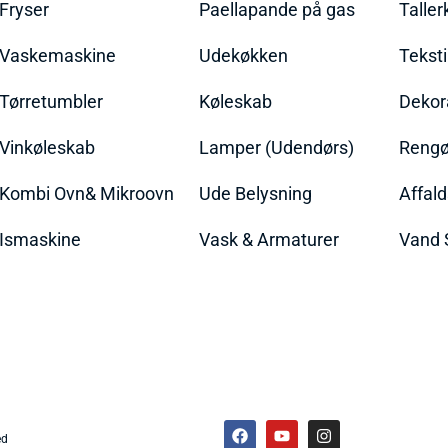
Fryser
Paellapande på gas
Talle
Vaskemaskine
Udekøkken
Teksti
Tørretumbler
Køleskab
Dekor
Vinkøleskab
Lamper (Udendørs)
Rengør
Kombi Ovn& Mikroovn
Ude Belysning
Affal
Ismaskine
Vask & Armaturer
Vand 
ed