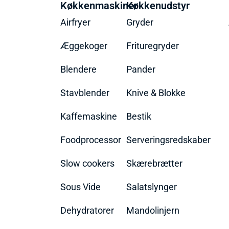
Køkkenmaskiner
Køkkenudstyr
Airfryer
Gryder
Æggekoger
Frituregryder
Blendere
Pander
Stavblender
Knive & Blokke
Kaffemaskine
Bestik
Foodprocessor
Serveringsredskaber
Slow cookers
Skærebrætter
Sous Vide
Salatslynger
Dehydratorer
Mandolinjern