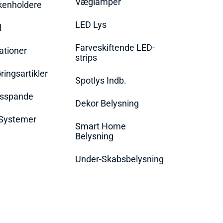
Væglamper
rkenholdere
LED Lys
l
Farveskiftende LED-
ationer
strips
ingsartikler
Spotlys Indb.
dsspande
Dekor Belysning
Systemer
Smart Home
Belysning
Under-Skabsbelysning