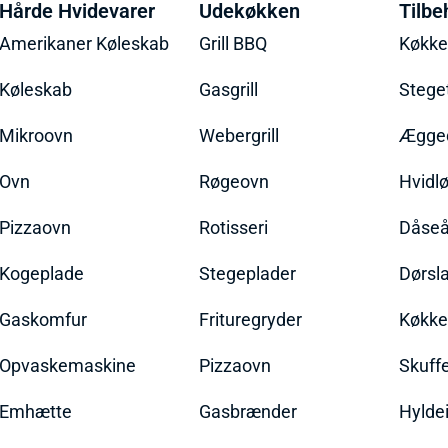
Hårde Hvidevarer
Udekøkken
Tilbe
Amerikaner Køleskab
Grill BBQ
Køkk
Køleskab
Gasgrill
Stege
Mikroovn
Webergrill
Ægged
Ovn
Røgeovn
Hvidl
Pizzaovn
Rotisseri
Dåseå
Kogeplade
Stegeplader
Dørsl
Gaskomfur
Frituregryder
Køkke
Opvaskemaskine
Pizzaovn
Skuff
Emhætte
Gasbrænder
Hylde