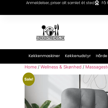
Anmeldelser, priser alt samlet ét sted
Få 
Køkkenmaskiner
Køkkenudstyr
Hårde
Home
/
Wellness & Skønhed
/
Massagest
Sale!