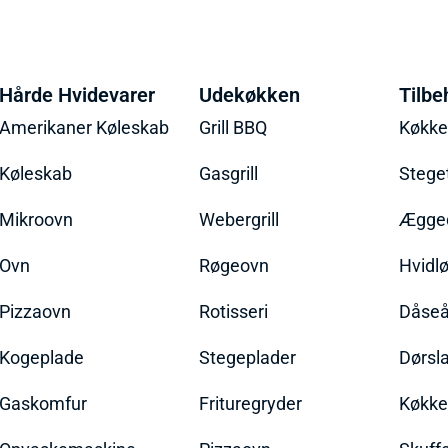
Hårde Hvidevarer
Udekøkken
Tilbe
Amerikaner Køleskab
Grill BBQ
Køkk
Køleskab
Gasgrill
Stege
Mikroovn
Webergrill
Ægged
Ovn
Røgeovn
Hvidl
Pizzaovn
Rotisseri
Dåseå
Kogeplade
Stegeplader
Dørsl
Gaskomfur
Frituregryder
Køkke