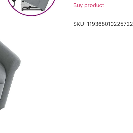
Buy product
SKU:
11936801022572