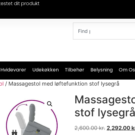
testet dit produkt
 Hvidevarer
Udekøkken
Tilbehør
Belysning
Om Os
ol
/ Massagestol med løftefunktion stof lysegrå
Massagesto
stof lysegr
2,600.00
kr.
2,292.00
k