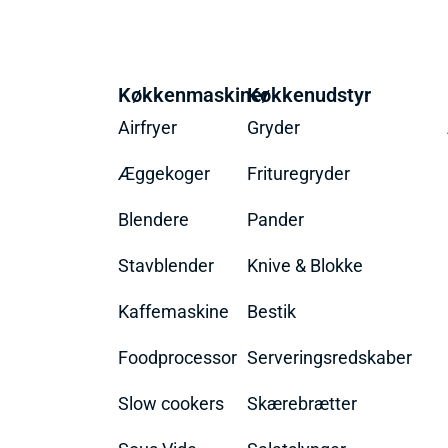
Køkkenmaskiner
Køkkenudstyr
Airfryer
Gryder
Æggekoger
Frituregryder
Blendere
Pander
Stavblender
Knive & Blokke
Kaffemaskine
Bestik
Foodprocessor
Serveringsredskaber
Slow cookers
Skærebrætter