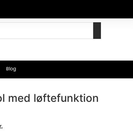
Blog
l med løftefunktion
å
r.