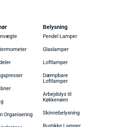
hør
Belysning
envægte
Pendel Lamper
termometer
Glaslamper
eler
Loftlamper
øgspresser
Dæmpbare
Loftlamper
bner
Arbejdslys til
Køkkenøen
ag
Skinnebelysning
n Organisering
Rustikke Lamper