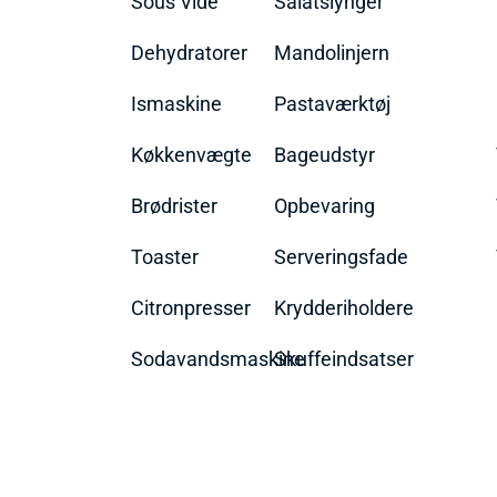
Sous Vide
Salatslynger
Dehydratorer
Mandolinjern
Ismaskine
Pastaværktøj
Køkkenvægte
Bageudstyr
Brødrister
Opbevaring
Toaster
Serveringsfade
Citronpresser
Krydderiholdere
Sodavandsmaskine
Skuffeindsatser