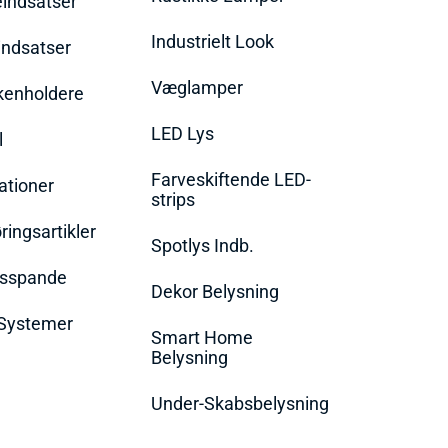
eindsatser
Industrielt Look
indsatser
Væglamper
rkenholdere
LED Lys
l
Farveskiftende LED-
ationer
strips
ingsartikler
Spotlys Indb.
dsspande
Dekor Belysning
Systemer
Smart Home
Belysning
Under-Skabsbelysning