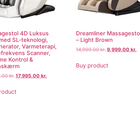
gestol 4D Luksus
Dreamliner Massagesto
med SL-teknologi,
– Light Brown
nerator, Varmeterapi,
14,999.00
kr.
9,999.00
kr.
efrekvens Scanner,
e Kontrol &
Buy product
hskærm
9.00
kr.
17,995.00
kr.
roduct