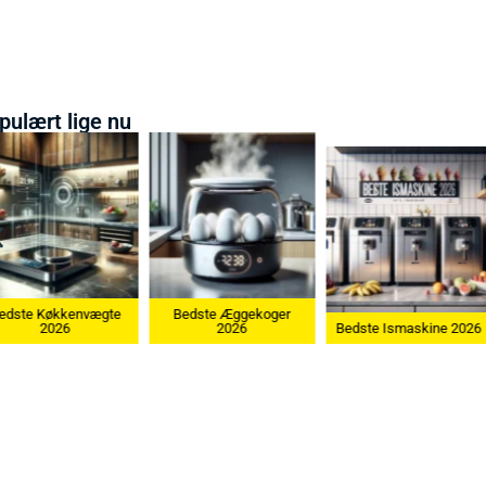
pulært lige nu
Bedste Æggekoger
Bedste Køkkenvægte
2026
Bedste Ismaskine 2026
2026