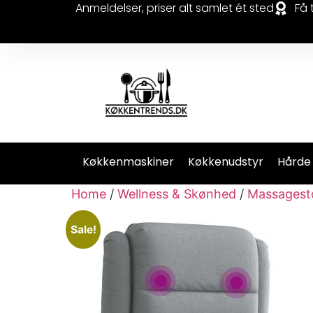
Anmeldelser, priser alt samlet ét sted
Få 
Køkkenmaskiner
Køkkenudstyr
Hårde
Home
/
Wellness & Skønhed
/
Massagest
Sale!