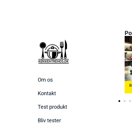
Po
Om os
 Æggekoger
Bedste Køkkenvægte
2026
Bedste Ismaskine 2026
2026
Kontakt
Test produkt
Bliv tester