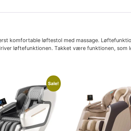
derst komfortable løftestol med massage. Løftefunkt
driver løftefunktionen. Takket være funktionen, som l
Sale!