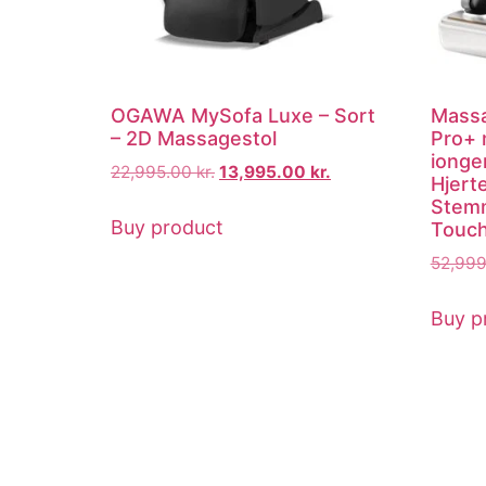
OGAWA MySofa Luxe – Sort
Massa
– 2D Massagestol
Pro+ 
ionge
22,995.00
kr.
13,995.00
kr.
Hjert
Stemm
Buy product
Touc
52,99
Buy p