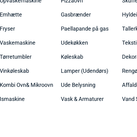
Opvaskemaskine
Pizzaovn
Skuff
Emhætte
Gasbrænder
Hylde
Fryser
Paellapande på gas
Talle
Vaskemaskine
Udekøkken
Teksti
Tørretumbler
Køleskab
Dekor
Vinkøleskab
Lamper (Udendørs)
Rengør
Kombi Ovn& Mikroovn
Ude Belysning
Affal
Ismaskine
Vask & Armaturer
Vand 