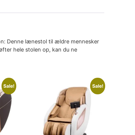
ion: Denne lænestol til ældre mennesker
øfter hele stolen op, kan du ne
Sale!
Sale!