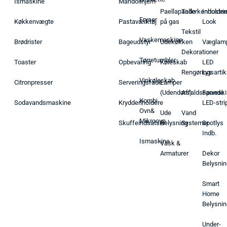
Ismaskine
Mandolinjern
Paellapande
Tallerkenholder
Industrie
Fryser
Køkkenvægte
Pastaværktøj
på gas
Look
Tekstil
Vaskemaskine
Brødrister
Bageudstyr
Udekøkken
Væglam
Dekorationer
Tørretumbler
Toaster
Opbevaring
Køleskab
LED
Rengøringsartik
Lys
Vinkøleskab
Citronpresser
Serveringsfade
Lamper
(Udendørs)
Affaldsspande
Farveski
Kombi
Sodavandsmaskine
Krydderiholdere
LED-stri
Ovn&
Ude
Vand
Mikroovn
Skuffeindsatser
Belysning
Systemer
Spotlys
Indb.
Ismaskine
Vask &
Armaturer
Dekor
Belysnin
Smart
Home
Belysnin
Under-