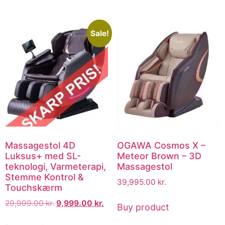
Sale!
Massagestol 4D
OGAWA Cosmos X –
Luksus+ med SL-
Meteor Brown – 3D
teknologi, Varmeterapi,
Massagestol
Stemme Kontrol &
39,995.00
kr.
Touchskærm
29,999.00
kr.
9,999.00
kr.
Buy product