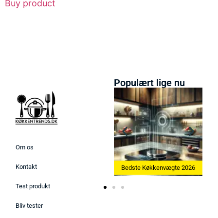
Buy product
Populært lige nu
Om os
Kontakt
Bedste Ismaskine 2026
Bedste Køkkenvægte 2026
Bedste Æ
Test produkt
Bliv tester