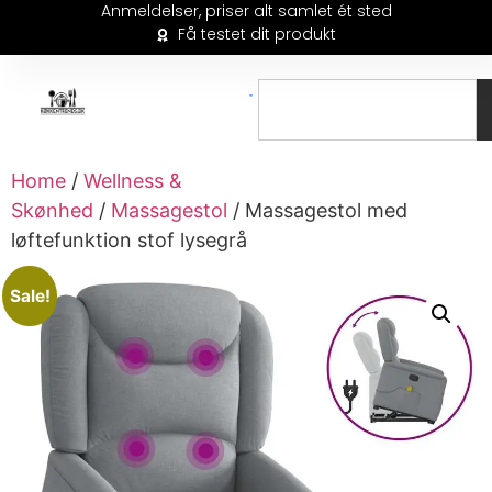
Anmeldelser, priser alt samlet ét sted
Få testet dit produkt
Home
/
Wellness &
Skønhed
/
Massagestol
/ Massagestol med
løftefunktion stof lysegrå
Sale!