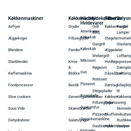
Køkkenmaskiner
Køkkenudstyr
Hårde
Udekøkken
Tilbehør
Belysn
Hvidevarer
Airfryer
Gryder
Grill
Køkkenvægte
Pendel
Amerikaner
BBQ
Lamper
Køleskab
Æggekoger
Frituregryder
Stegetermomet
Gasgrill
Glaslam
Køleskab
Blendere
Pander
Æggedeler
Webergrill
Loftlam
Mikroovn
Stavblender
Knive
Hvidløgspresse
&
Røgeovn
Dæmpba
Ovn
Kaffemaskine
Blokke
Dåseåbner
Loftlam
Rotisseri
Pizzaovn
Foodprocessor
Bestik
Dørslag
Arbejdsl
Stegeplader
til
Kogeplade
Slow cookers
Serveringsredskaber
Køkken
Køkken
Frituregryder
Organisering
Gaskomfur
Sous Vide
Skærebrætter
Skinneb
Pizzaovn
Skuffeindsatse
Opvaskemaskine
Dehydratorer
Salatslynger
Rustikk
Gasbrænder
Hyldeindsatser
Lamper
Emhætte