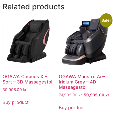
Related products
Sale!
OGAWA Cosmos X –
OGAWA Maestro Ai –
Sort – 3D Massagestol
Iridium Grey – 4D
Massagestol
39,995.00
kr.
74,995.00
kr.
59,995.00
kr.
Buy product
Buy product