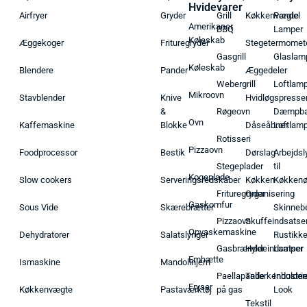
Hvidevarer
Airfryer
Gryder
Grill
Køkkenvægte
Pendel
Amerikaner
BBQ
Lamper
Køleskab
Æggekoger
Frituregryder
Stegetermomet
Gasgrill
Glaslam
Køleskab
Blendere
Pander
Æggedeler
Webergrill
Loftlam
Mikroovn
Stavblender
Knive
Hvidløgspresse
&
Røgeovn
Dæmpba
Ovn
Kaffemaskine
Blokke
Dåseåbner
Loftlam
Rotisseri
Pizzaovn
Foodprocessor
Bestik
Dørslag
Arbejdsl
Stegeplader
til
Kogeplade
Slow cookers
Serveringsredskaber
Køkken
Køkken
Frituregryder
Organisering
Gaskomfur
Sous Vide
Skærebrætter
Skinneb
Pizzaovn
Skuffeindsatse
Opvaskemaskine
Dehydratorer
Salatslynger
Rustikk
Gasbrænder
Hyldeindsatser
Lamper
Emhætte
Ismaskine
Mandolinjern
Paellapande
Tallerkenholder
Industrie
Fryser
Køkkenvægte
Pastaværktøj
på gas
Look
Tekstil