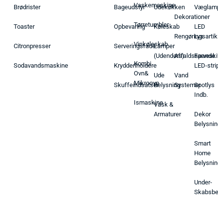
Vaskemaskine
Brødrister
Bageudstyr
Udekøkken
Væglam
Dekorationer
Tørretumbler
Toaster
Opbevaring
Køleskab
LED
Rengøringsartik
Lys
Vinkøleskab
Citronpresser
Serveringsfade
Lamper
(Udendørs)
Affaldsspande
Farveski
Kombi
Sodavandsmaskine
Krydderiholdere
LED-stri
Ovn&
Ude
Vand
Mikroovn
Skuffeindsatser
Belysning
Systemer
Spotlys
Indb.
Ismaskine
Vask &
Armaturer
Dekor
Belysnin
Smart
Home
Belysnin
Under-
Skabsbe