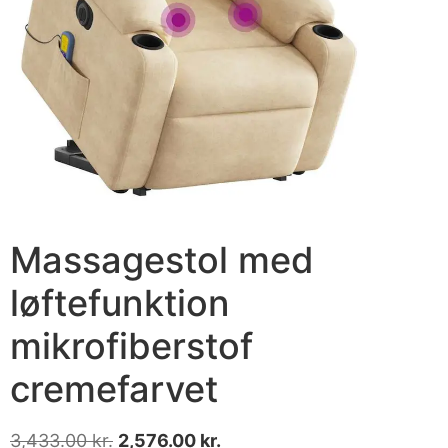
Massagestol med
løftefunktion
mikrofiberstof
cremefarvet
3,433.00
kr.
2,576.00
kr.