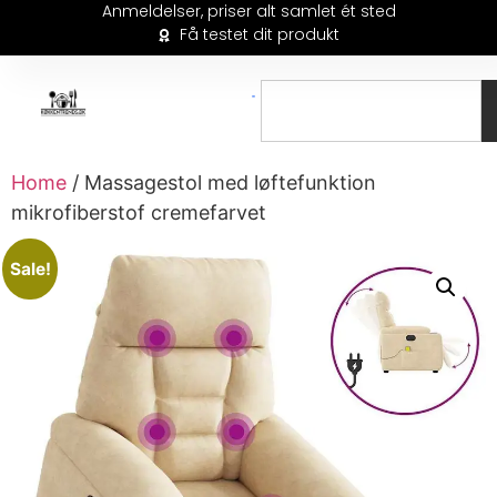
Anmeldelser, priser alt samlet ét sted
Få testet dit produkt
Home
/ Massagestol med løftefunktion
mikrofiberstof cremefarvet
Sale!