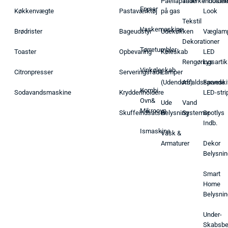
Paellapande
Tallerkenholder
Industrie
Fryser
Køkkenvægte
Pastaværktøj
på gas
Look
Tekstil
Vaskemaskine
Brødrister
Bageudstyr
Udekøkken
Væglam
Dekorationer
Tørretumbler
Toaster
Opbevaring
Køleskab
LED
Rengøringsartik
Lys
Vinkøleskab
Citronpresser
Serveringsfade
Lamper
(Udendørs)
Affaldsspande
Farveski
Kombi
Sodavandsmaskine
Krydderiholdere
LED-stri
Ovn&
Ude
Vand
Mikroovn
Skuffeindsatser
Belysning
Systemer
Spotlys
Indb.
Ismaskine
Vask &
Armaturer
Dekor
Belysnin
Smart
Home
Belysnin
Under-
Skabsbe