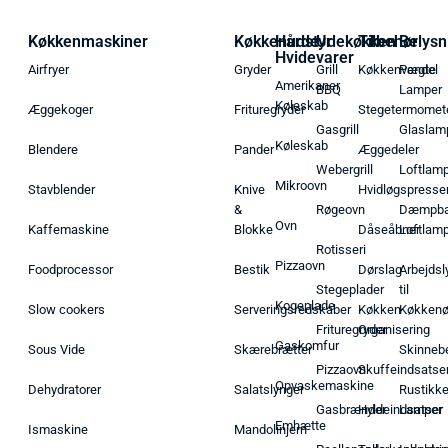
Køkkenmaskiner
Køkkenudstyr
Hårde
Udekøkken
Tilbehør
Belysn
Hvidevarer
Airfryer
Gryder
Grill
Køkkenvægte
Pendel
Amerikaner
BBQ
Lamper
Køleskab
Æggekoger
Frituregryder
Stegetermomet
Gasgrill
Glaslam
Køleskab
Blendere
Pander
Æggedeler
Webergrill
Loftlam
Mikroovn
Stavblender
Knive
Hvidløgspresse
&
Røgeovn
Dæmpba
Ovn
Kaffemaskine
Blokke
Dåseåbner
Loftlam
Rotisseri
Pizzaovn
Foodprocessor
Bestik
Dørslag
Arbejdsl
Stegeplader
til
Kogeplade
Slow cookers
Serveringsredskaber
Køkken
Køkken
Frituregryder
Organisering
Gaskomfur
Sous Vide
Skærebrætter
Skinneb
Pizzaovn
Skuffeindsatse
Opvaskemaskine
Dehydratorer
Salatslynger
Rustikk
Gasbrænder
Hyldeindsatser
Lamper
Emhætte
Ismaskine
Mandolinjern