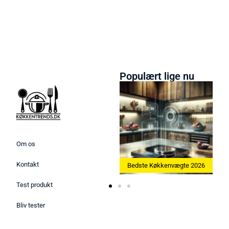
Populært lige nu
Om os
Kontakt
askine 2026
Bedste Køkkenvægte 2026
Bedste Æggekoger 20
Test produkt
Bliv tester