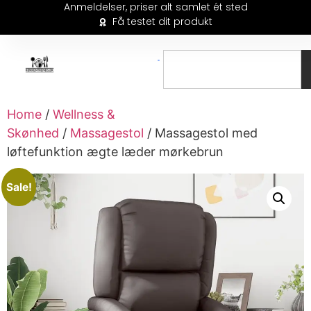
Anmeldelser, priser alt samlet ét sted
Få testet dit produkt
Home
/
Wellness &
Skønhed
/
Massagestol
/ Massagestol med
løftefunktion ægte læder mørkebrun
Sale!