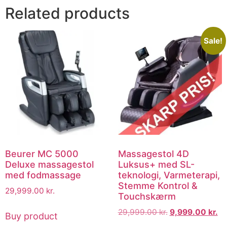
Related products
Sale!
Beurer MC 5000
Massagestol 4D
Deluxe massagestol
Luksus+ med SL-
med fodmassage
teknologi, Varmeterapi,
Stemme Kontrol &
29,999.00
kr.
Touchskærm
29,999.00
kr.
9,999.00
kr.
Buy product