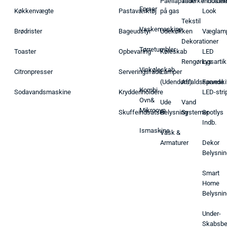
Paellapande
Tallerkenholder
Industrie
Fryser
Køkkenvægte
Pastaværktøj
på gas
Look
Tekstil
Vaskemaskine
Brødrister
Bageudstyr
Udekøkken
Væglam
Dekorationer
Tørretumbler
Toaster
Opbevaring
Køleskab
LED
Rengøringsartik
Lys
Vinkøleskab
Citronpresser
Serveringsfade
Lamper
(Udendørs)
Affaldsspande
Farveski
Kombi
Sodavandsmaskine
Krydderiholdere
LED-stri
Ovn&
Ude
Vand
Mikroovn
Skuffeindsatser
Belysning
Systemer
Spotlys
Indb.
Ismaskine
Vask &
Armaturer
Dekor
Belysnin
Smart
Home
Belysnin
Under-
Skabsbe