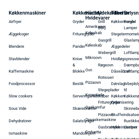
Køkkenmaskiner
Køkkenudstyr
Hårde
Udekøkken
Tilbehør
Belysn
Hvidevarer
Airfryer
Gryder
Grill
Køkkenvægte
Pendel
Amerikaner
BBQ
Lamper
Køleskab
Æggekoger
Frituregryder
Stegetermomet
Gasgrill
Glaslam
Køleskab
Blendere
Pander
Æggedeler
Webergrill
Loftlam
Mikroovn
Stavblender
Knive
Hvidløgspresse
&
Røgeovn
Dæmpba
Ovn
Kaffemaskine
Blokke
Dåseåbner
Loftlam
Rotisseri
Pizzaovn
Foodprocessor
Bestik
Dørslag
Arbejdsl
Stegeplader
til
Kogeplade
Slow cookers
Serveringsredskaber
Køkken
Køkken
Frituregryder
Organisering
Gaskomfur
Sous Vide
Skærebrætter
Skinneb
Pizzaovn
Skuffeindsatse
Opvaskemaskine
Dehydratorer
Salatslynger
Rustikk
Gasbrænder
Hyldeindsatser
Lamper
Emhætte
Ismaskine
Mandolinjern