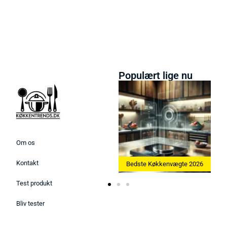
Populært lige nu
Om os
Kontakt
 2026
Bedste Køkkenvægte 2026
Bedste Æggekoger 2026
Test produkt
Bliv tester