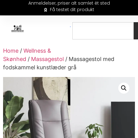
Anmeldelser, priser alt samlet ét sted
Få testet dit produkt
Home
/
Wellness &
Skønhed
/
Massagestol
/ Massagestol med
fodskammel kunstlæder grå