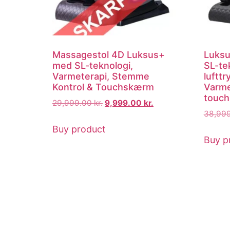
Massagestol 4D Luksus+
Luksu
med SL-teknologi,
SL-te
Varmeterapi, Stemme
luftt
Kontrol & Touchskærm
Varme
touc
29,999.00
kr.
9,999.00
kr.
38,99
Buy product
Buy p