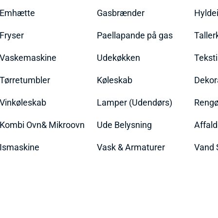
Emhætte
Gasbrænder
Hylde
Fryser
Paellapande på gas
Talle
Vaskemaskine
Udekøkken
Teksti
Tørretumbler
Køleskab
Dekor
Vinkøleskab
Lamper (Udendørs)
Rengør
Kombi Ovn& Mikroovn
Ude Belysning
Affal
Ismaskine
Vask & Armaturer
Vand 