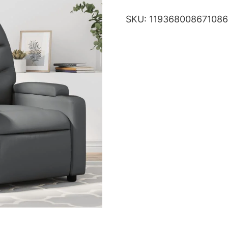
SKU:
11936800867108