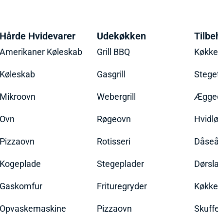
Hårde Hvidevarer
Udekøkken
Tilbe
Amerikaner Køleskab
Grill BBQ
Køkk
Køleskab
Gasgrill
Stege
Mikroovn
Webergrill
Ægged
Ovn
Røgeovn
Hvidl
Pizzaovn
Rotisseri
Dåseå
Kogeplade
Stegeplader
Dørsl
Gaskomfur
Frituregryder
Køkke
Opvaskemaskine
Pizzaovn
Skuff