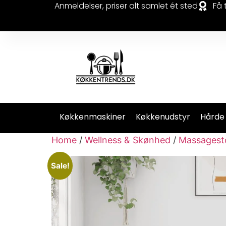
Anmeldelser, priser alt samlet ét sted
Få 
Køkkenmaskiner
Køkkenudstyr
Hårde
Home
/
Wellness & Skønhed
/
Massagest
Sale!