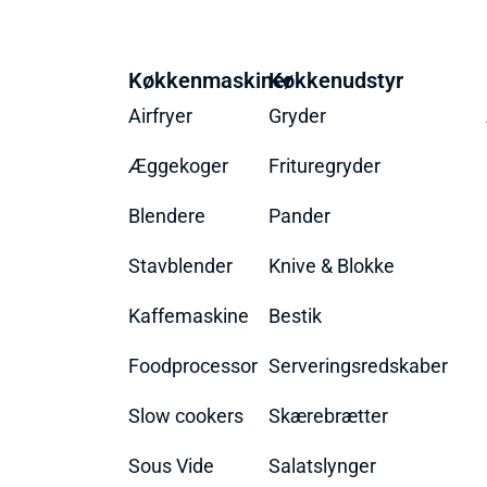
Køkkenmaskiner
Køkkenudstyr
Airfryer
Gryder
Æggekoger
Frituregryder
Blendere
Pander
Stavblender
Knive & Blokke
Kaffemaskine
Bestik
Foodprocessor
Serveringsredskaber
Slow cookers
Skærebrætter
Sous Vide
Salatslynger