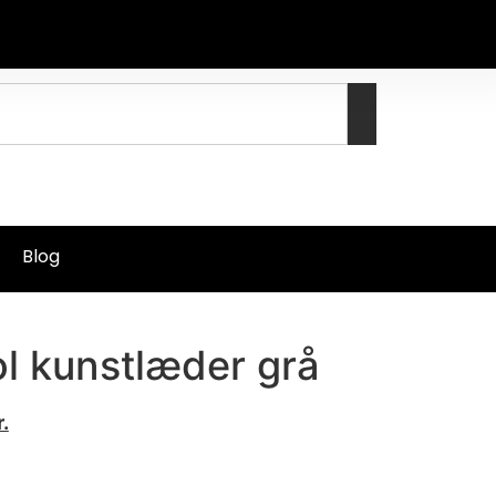
Blog
l kunstlæder grå
r.