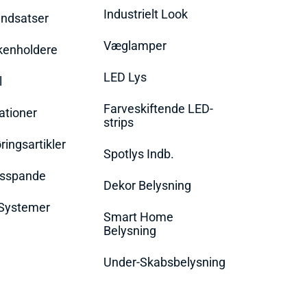
Industrielt Look
indsatser
Væglamper
rkenholdere
LED Lys
l
Farveskiftende LED-
ationer
strips
ingsartikler
Spotlys Indb.
dsspande
Dekor Belysning
Systemer
Smart Home
Belysning
Under-Skabsbelysning