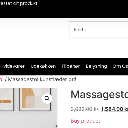
testet dit produkt
 Hvidevarer
Udekøkken
Tilbehør
Belysning
Om Os
ol
/ Massagestol kunstlæder grå
Massagesto
2,082.00
kr.
1,584.00
k
Buy product