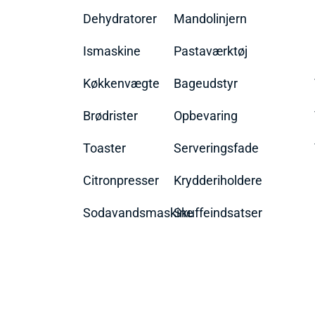
Dehydratorer
Mandolinjern
Ismaskine
Pastaværktøj
Køkkenvægte
Bageudstyr
Brødrister
Opbevaring
Toaster
Serveringsfade
Citronpresser
Krydderiholdere
Sodavandsmaskine
Skuffeindsatser