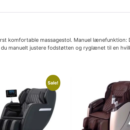
derst komfortable massagestol. Manuel lænefunktion: 
 du manuelt justere fodstøtten og ryglænet til en hvi
Sale!