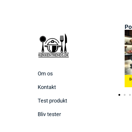
Po
Om os
Bedste Æggekoger
Bedste Køkkenvægte
2026
Bedste Ismaskine 2026
2026
Kontakt
Test produkt
Bliv tester