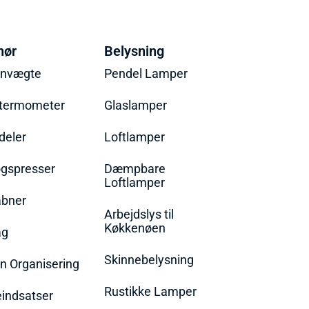
hør
Belysning
envægte
Pendel Lamper
termometer
Glaslamper
eler
Loftlamper
øgspresser
Dæmpbare
Loftlamper
bner
Arbejdslys til
Køkkenøen
ag
Skinnebelysning
n Organisering
Rustikke Lamper
eindsatser