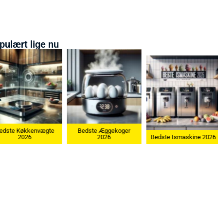
pulært lige nu
Bedste Æggekoger
Bedste Køkken
2026
Bedste Ismaskine 2026
2026