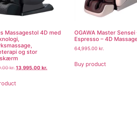
s Massagestol 4D med
OGAWA Master Sensei 
knologi,
Espresso – 4D Massage
ryksmassage,
64,995.00
kr.
terapi og stor
hskærm
Buy product
9.00
kr.
13,995.00
kr.
roduct