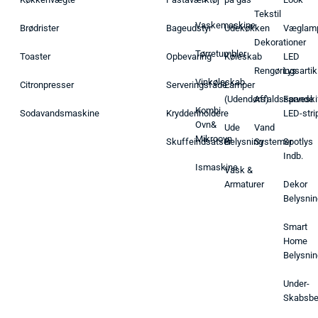
Tekstil
Vaskemaskine
Brødrister
Bageudstyr
Udekøkken
Væglam
Dekorationer
Tørretumbler
Toaster
Opbevaring
Køleskab
LED
Rengøringsartik
Lys
Vinkøleskab
Citronpresser
Serveringsfade
Lamper
(Udendørs)
Affaldsspande
Farveski
Kombi
Sodavandsmaskine
Krydderiholdere
LED-stri
Ovn&
Ude
Vand
Mikroovn
Skuffeindsatser
Belysning
Systemer
Spotlys
Indb.
Ismaskine
Vask &
Armaturer
Dekor
Belysnin
Smart
Home
Belysnin
Under-
Skabsbe