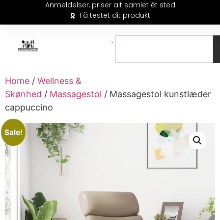
Anmeldelser, priser alt samlet ét sted
Få testet dit produkt
Home
/
Wellness &
Skønhed
/
Massagestol
/ Massagestol kunstlæder
cappuccino
Sale!