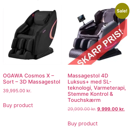
Sale!
OGAWA Cosmos X –
Massagestol 4D
Sort – 3D Massagestol
Luksus+ med SL-
teknologi, Varmeterapi,
39,995.00
kr.
Stemme Kontrol &
Touchskærm
Buy product
29,999.00
kr.
9,999.00
kr.
Buy product