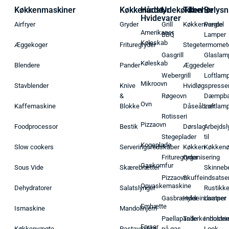
Køkkenmaskiner
Køkkenudstyr
Hårde
Udekøkken
Tilbehør
Belysn
Hvidevarer
Airfryer
Gryder
Grill
Køkkenvægte
Pendel
Amerikaner
BBQ
Lamper
Køleskab
Æggekoger
Frituregryder
Stegetermomet
Gasgrill
Glaslam
Køleskab
Blendere
Pander
Æggedeler
Webergrill
Loftlam
Mikroovn
Stavblender
Knive
Hvidløgspresse
&
Røgeovn
Dæmpba
Ovn
Kaffemaskine
Blokke
Dåseåbner
Loftlam
Rotisseri
Pizzaovn
Foodprocessor
Bestik
Dørslag
Arbejdsl
Stegeplader
til
Kogeplade
Slow cookers
Serveringsredskaber
Køkken
Køkken
Frituregryder
Organisering
Gaskomfur
Sous Vide
Skærebrætter
Skinneb
Pizzaovn
Skuffeindsatse
Opvaskemaskine
Dehydratorer
Salatslynger
Rustikk
Gasbrænder
Hyldeindsatser
Lamper
Emhætte
Ismaskine
Mandolinjern
Paellapande
Tallerkenholder
Industrie
Fryser
Køkkenvægte
Pastaværktøj
på gas
Look