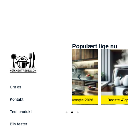
Populært lige nu
Om os
Kontakt
26
Bedste Køkkenvægte 2026
Bedste Æggekoger 2026
Test produkt
Bliv tester