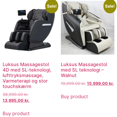
Sale!
Sale!
Luksus Massagestol
Luksus Massagestol
4D med SL-teknologi,
med SL teknologi –
lufttryksmassage,
Walnut
Varmeterapi og stor
19,999.00
kr.
15,999.00
kr.
touchskærm
38,999.00
kr.
Buy product
13,995.00
kr.
Buy product