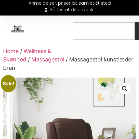
Anmeldelser, priser alt samlet ét sted
Få testet dit produkt
Home
/
Wellness &
Skønhed
/
Massagestol
/ Massagestol kunstlæder
brun
Sale!