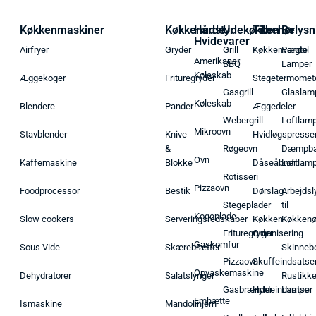
Køkkenmaskiner
Køkkenudstyr
Hårde
Udekøkken
Tilbehør
Belysn
Hvidevarer
Airfryer
Gryder
Grill
Køkkenvægte
Pendel
Amerikaner
BBQ
Lamper
Køleskab
Æggekoger
Frituregryder
Stegetermomet
Gasgrill
Glaslam
Køleskab
Blendere
Pander
Æggedeler
Webergrill
Loftlam
Mikroovn
Stavblender
Knive
Hvidløgspresse
&
Røgeovn
Dæmpba
Ovn
Kaffemaskine
Blokke
Dåseåbner
Loftlam
Rotisseri
Pizzaovn
Foodprocessor
Bestik
Dørslag
Arbejdsl
Stegeplader
til
Kogeplade
Slow cookers
Serveringsredskaber
Køkken
Køkken
Frituregryder
Organisering
Gaskomfur
Sous Vide
Skærebrætter
Skinneb
Pizzaovn
Skuffeindsatse
Opvaskemaskine
Dehydratorer
Salatslynger
Rustikk
Gasbrænder
Hyldeindsatser
Lamper
Emhætte
Ismaskine
Mandolinjern