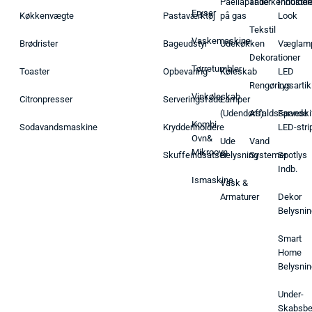
Paellapande
Tallerkenholder
Industrie
Fryser
Køkkenvægte
Pastaværktøj
på gas
Look
Tekstil
Vaskemaskine
Brødrister
Bageudstyr
Udekøkken
Væglam
Dekorationer
Tørretumbler
Toaster
Opbevaring
Køleskab
LED
Rengøringsartik
Lys
Vinkøleskab
Citronpresser
Serveringsfade
Lamper
(Udendørs)
Affaldsspande
Farveski
Kombi
Sodavandsmaskine
Krydderiholdere
LED-stri
Ovn&
Ude
Vand
Mikroovn
Skuffeindsatser
Belysning
Systemer
Spotlys
Indb.
Ismaskine
Vask &
Armaturer
Dekor
Belysnin
Smart
Home
Belysnin
Under-
Skabsbe