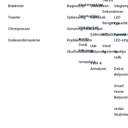
Tekstil
Vaskemaskine
Brødrister
Bageudstyr
Udekøkken
Væglam
Dekorationer
Tørretumbler
Toaster
Opbevaring
Køleskab
LED
Rengøringsartik
Lys
Vinkøleskab
Citronpresser
Serveringsfade
Lamper
(Udendørs)
Affaldsspande
Farveski
Kombi
Sodavandsmaskine
Krydderiholdere
LED-stri
Ovn&
Ude
Vand
Mikroovn
Skuffeindsatser
Belysning
Systemer
Spotlys
Indb.
Ismaskine
Vask &
Armaturer
Dekor
Belysnin
Smart
Home
Belysnin
Under-
Skabsbe