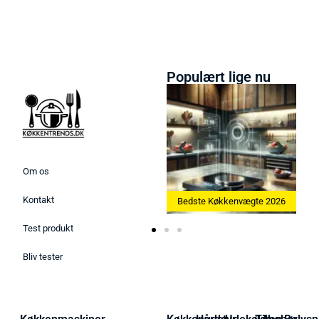
Populært lige nu
Om os
Kontakt
Bedste Ismaskine 2026
Bedste Køkkenvægte 2026
Be
Test produkt
Bliv tester