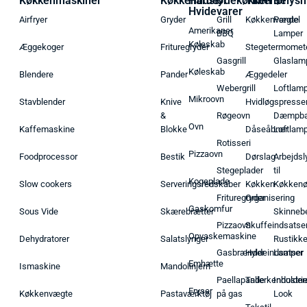
Køkkenmaskiner
Køkkenudstyr
Hårde
Udekøkken
Tilbehør
Belysn
Hvidevarer
Airfryer
Gryder
Grill
Køkkenvægte
Pendel
Amerikaner
BBQ
Lamper
Køleskab
Æggekoger
Frituregryder
Stegetermomet
Gasgrill
Glaslam
Køleskab
Blendere
Pander
Æggedeler
Webergrill
Loftlam
Mikroovn
Stavblender
Knive
Hvidløgspresse
&
Røgeovn
Dæmpba
Ovn
Kaffemaskine
Blokke
Dåseåbner
Loftlam
Rotisseri
Pizzaovn
Foodprocessor
Bestik
Dørslag
Arbejdsl
Stegeplader
til
Kogeplade
Slow cookers
Serveringsredskaber
Køkken
Køkken
Frituregryder
Organisering
Gaskomfur
Sous Vide
Skærebrætter
Skinneb
Pizzaovn
Skuffeindsatse
Opvaskemaskine
Dehydratorer
Salatslynger
Rustikk
Gasbrænder
Hyldeindsatser
Lamper
Emhætte
Ismaskine
Mandolinjern
Paellapande
Tallerkenholder
Industrie
Fryser
Køkkenvægte
Pastaværktøj
på gas
Look