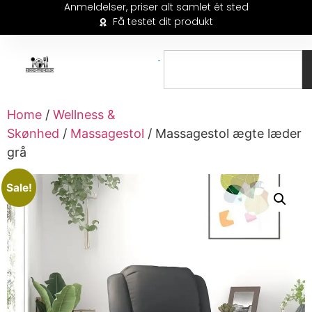
Anmeldelser, priser alt samlet ét sted
Få testet dit produkt
Home
/
Wellness &
Skønhed
/
Massagestol
/ Massagestol ægte læder
grå
Sale!